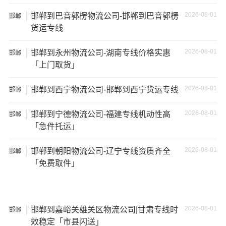
2026-08-01
邯郸到巴音郭楞物流公司-邯郸到巴音郭楞
邯郸
货运专线
2026-08-01
邯郸到永州物流公司-湖南专线价格实惠
邯郸
「上门取货」
2026-08-01
邯郸到西宁物流公司-邯郸到西宁货运专线
邯郸
2026-08-01
邯郸到宁德物流公司-福建专线机动性高
邯郸
「急件托运」
温馨提示
2026-08-01
邯郸到朝阳物流公司-辽宁专线资质齐全
邯郸
「免费取件」
★ 本站所列深圳到许昌物流专线费用与时效仅供参考，如
需详细了解最低资费请电话咨询。
★ 由于货运运输比较特殊，请您托运之前仔细清点您所托
2026-08-01
邯郸到嘉峪关雄关区物流公司|甘肃专线时
邯郸
运的所有物品；如果您的货物需要临时存放，请尽早最快
效稳定「市县闪送」