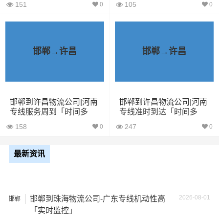
中丢失或损坏你的包裹，导致你的物品无法送达或受到损
151
105
0
0
坏；
2、运输时间延迟：不靠谱的物流公司可能会在运输过程中
邯郸→许昌
邯郸→许昌
出现延误，导致你的物品无法按时送达；
3、服务质量差：不靠谱的物流公司可能会提供劣质的服
务，例如不及时回复客户咨询、不提供准确的物流信息
等；
邯郸到许昌物流公司|河南
邯郸到许昌物流公司|河南
专线服务周到「时间多
专线准时到达「时间多
久」
久」
4、安全风险：不靠谱的物流公司可能会存在安全风险，例
158
247
0
0
如不遵守运输规定、不保障货物安全等；
最新资讯
5、经济损失：如果你的包裹在运输过程中丢失或损坏，你
可能需要支付额外的费用来修复或替换物品，导致经济损
失。
2026-08-01
邯郸到珠海物流公司-广东专线机动性高
邯郸
「实时监控」