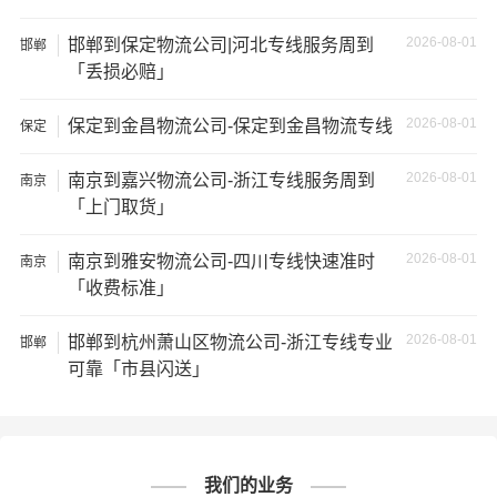
通知公司客服以便安排仓库存放。
2026-08-01
邯郸到保定物流公司|河北专线服务周到
邯郸
★为了提高深圳到许昌的物流专线服务质量，欢迎您对我
「丢损必赔」
们的服务提出意见或建议，我们会认真对待并及时把处理
意见汇报于您，非常感谢您对我们的支持，我们将为客户
2026-08-01
保定到金昌物流公司-保定到金昌物流专线
保定
的需求做出不懈的努力，您的满意就是我们前进的动力!
2026-08-01
南京到嘉兴物流公司-浙江专线服务周到
# 深圳专线
# 深圳货运
# 深圳物流
标签：
南京
「上门取货」
# 许昌专线
# 许昌货运
# 许昌物流
# 物流专线
# 物流公司
2026-08-01
南京到雅安物流公司-四川专线快速准时
南京
「收费标准」
2026-08-01
邯郸到杭州萧山区物流公司-浙江专线专业
邯郸
可靠「市县闪送」
我们的业务