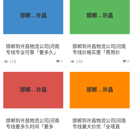
5.2米货车
31立方
8吨
5.2×2.4×2.6
邯郸→许昌
邯郸→许昌
6.8米货车
40立方
10吨
6.8×2.4×2.8
7.6米货车
48立方
16吨
7.6×2.4×2.8
9.6米货车
58立方
18吨
9.6×2.4×2.5
邯郸到许昌物流公司|河南
邯郸到许昌物流公司|河南
专线专业可靠「要多久」
专线价格实惠「费用价
13米货车
80立方
33吨
13×2.4×2.8
格」
118
148
0
0
17.5米货车
130立方
33吨
17.5×3×2.8
其他货主物流经验分享
邯郸→许昌
邯郸→许昌
已发过深圳到许昌物流专线的货主告诉大家如果你选择了
一家不靠谱的物流公司，可能会面临以下风险和损失：
邯郸到许昌物流公司|河南
邯郸到许昌物流公司|河南
1、包裹丢失或损坏：不靠谱的物流公司可能会在运输过程
专线要多久时间「要多
专线量大价优「全境直
久」
达」