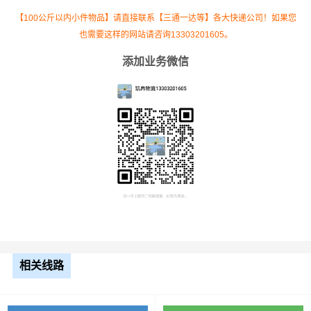
【100公斤以内小件物品】请直接联系【三通一达等】各大快递公司！如果您
也需要这样的网站请咨询13303201605。
添加业务微信
根据货物类型选择合适车型
车型
装载体积
装载重量
尺寸（米）
3.2米货车
9.6立方
1.2吨
3.2×1.5×2
3.8米货车
15立方
2吨
3.8×1.7×2.2
相关线路
4.2米货车
22立方
5吨
4.2×2.4×2.5