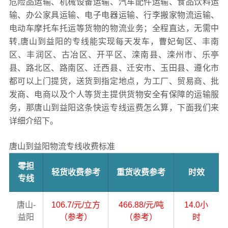
危险品运输、机械设备运输、汽车配件运输、食品饮料运
输、办公家具运输、电子电器运输、行李搬家物流运输、
电动车摩托车托运等货物的物流业务；全程直达，无需中
转,唐山到益阳的专线能实现每天发车，曹妃甸区、丰南
区、丰润区、古冶区、开平区、滦南县、滦州市、乐亭
县、路北区、路南区、迁西县、迁安市、玉田县、遵化市
都可以上门提货，送货到指定地点，为工厂、贸易商、批
发商、电商以及个人等货主提供货物安全有保障的运输服
务，那唐山到益阳这条快运专线运费怎么算，下面我们来
详细介绍下。
唐山到益阳物流专线收费标准
零担
轻货收费参考
重货收费参考
时效
专线
唐山-
106.7/元/立方
466.88/元/吨
14.0小
益阳
（参考）
（参考）
时