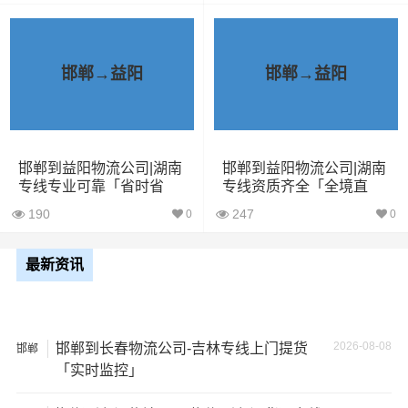
28立方
6吨
5×2.4×2.9
车
6米8货
邯郸→益阳
邯郸→益阳
43立方
8吨
6×2.4×2.9
车
7米6货
48立方
10吨
7×2.4×2.9
车
邯郸到益阳物流公司|湖南
邯郸到益阳物流公司|湖南
专线专业可靠「省时省
专线资质齐全「全境直
9米6货
心」
达」
61立方
17吨
9×2.4×2.9
190
247
0
0
车
最新资讯
13米货
81立方
20吨
13×2.4×2.9
车
17米
2026-08-08
邯郸到长春物流公司-吉林专线上门提货
邯郸
150立
+箱式
27吨
17×2.8×2.9
「实时监控」
方
货车