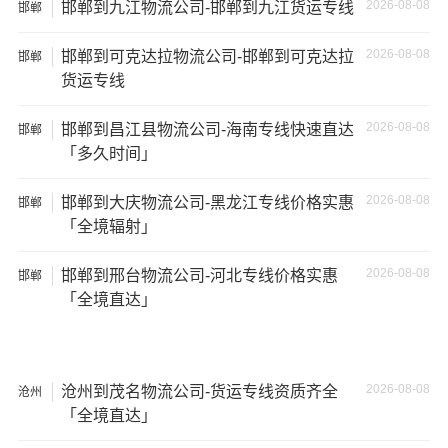
2026-08-08
邯郸到九江物流公司-邯郸到九江货运专线
邯郸
17.5米
137立
17.5×2.8×2.9
29吨
货车
方
2026-08-08
邯郸到可克达拉物流公司-邯郸到可克达拉
邯郸
货运专线
其他货主物流经验分享
2026-08-08
邯郸到昌江县物流公司-海南专线快速直达
邯郸
「多久时间」
已发过
唐山
到
益阳
货物的货主告诉大家如果你选择了一
家不靠谱的物流公司，可能会面临以下风险和损失：
2026-08-08
邯郸到大庆物流公司-黑龙江专线价格实惠
邯郸
「全境辐射」
1、包裹丢失或损坏：不靠谱的物流公司可能会在运输过程
中丢失或损坏你的包裹，导致你的物品无法送达或受到损
2026-08-08
邯郸到邢台物流公司-河北专线价格实惠
邯郸
坏；
「全境直达」
2、运输时间延迟：不靠谱的物流公司可能会在运输过程中
出现延误，导致你的物品无法按时送达；
2026-08-08
沧州到茂名物流公司-货运专线资质齐全
沧州
「全境直达」
3、服务质量差：不靠谱的物流公司可能会提供劣质的服
务，例如不及时回复客户咨询、不提供准确的物流信息