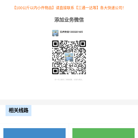
13米
8.5元
1459公里
12401.5元
【100公斤以内小件物品】请直接联系【三通一达等】各大快递公司！
平板
添加业务微信
17.5
米平
10.5元
1459公里
15319.5元
板
整车运输价格计算方式通常是按单价×公里，
备注
以上报价为市场透明价，仅供参考，不作为
最终成交价格，望知晓！
根据货物类型选择合适车型
相关线路
装载体
装载重量
车型
积（立
尺寸（米）
（
吨
）
方）