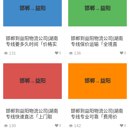
小面包
4立方
0.8吨
1.8×1.6×1.7
邯郸→益阳
邯郸→益阳
车
中型面
6立方
1.2吨
2.4×1.6×1.9
包车
邯郸到益阳物流公司|湖南
邯郸到益阳物流公司|湖南
专线要多久时间「价格实
专线保价运输「全境直
依维柯
9立方
1.5吨
2.4×1.8×2.2
惠」
达」
131
136
0
0
微型货
6立方
1.2吨
2×1.8×2.2
车
邯郸→益阳
邯郸→益阳
小型货
9立方
1.5吨
3×2×2.9
车
中型货
20立方
2吨
3.8×2×2.9
邯郸到益阳物流公司|湖南
邯郸到益阳物流公司|湖南
车
专线快速直达「上门取
专线专业可靠「费用价
货」
格」
130
142
0
0
5米2货