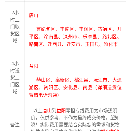
2小
唐山
时上
门取
曹妃甸区、丰南区、丰润区、古冶区、开
货区
平区、滦南县、滦州市、乐亭县、路北区、
域
路南区、迁西县、迁安市、玉田县、遵化市
4小
益阳
时送
货上
赫山区、高新区、桃江县、沅江市、大通
门区
湖区、资阳区、安化县、南县（详细送货位
域
置请电话沟通）
以上
唐山
到
益阳
零担专线费用为市场透明
价，仅供参考，不作为最终成交价格，望知
备注
晓！实际费用需要结合实际您的需求和货物