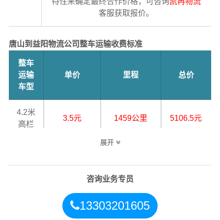
特性来确定最终合作价格，可咨询
凯冉物流
客服获取报价。
唐山到益阳物流公司整车运输收费标准
整车
运输
单价
里程
总价
车型
4.2米
3.5元
1459公里
5106.5元
高栏
展开
6.8米
5.5元
1459公里
8024.5元
高栏
咨询业务专员
9.6米
7.5元
1459公里
10942.5元
高栏
13303201605