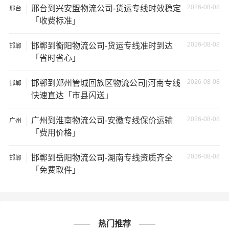
2026-08-08
邢台到兴安盟物流公司-货运专线时效稳定
邢台
等；
「收费标准」
4、安全风险：不靠谱的物流公司可能会存在安全风险，例
2026-08-08
邯郸到衡阳物流公司-货运专线准时到达
邯郸
如不遵守运输规定、不保障货物安全等；
「省时省心」
5、经济损失：如果你的包裹在运输过程中丢失或损坏，你
2026-08-08
邯郸到郑州管城回族区物流公司|河南专线
邯郸
可能需要支付额外的费用来修复或替换物品，导致经济损
快速直达「市县闪送」
失。
2026-08-08
广州到淮南物流公司-安徽专线保价运输
广州
「费用价格」
2026-08-08
邯郸到岳阳物流公司-湖南专线资质齐全
邯郸
# 益阳专线
# 益阳货运
# 益阳物流
标签：
「免费取件」
# 唐山专线
# 唐山货运
# 唐山物流
# 物流专线
# 物流公司
热门推荐