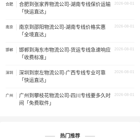
2026-08-01
合肥到张家界物流公司-湖南专线保价运输
等；
合肥
「快运直达」
4、安全风险：不靠谱的物流公司可能会存在安全风险，例
2026-08-01
南京到邵阳物流公司-湖南专线价格实惠
南京
如不遵守运输规定、不保障货物安全等；
「全境直达」
5、经济损失：如果你的包裹在运输过程中丢失或损坏，你
2026-08-01
邯郸到海东市物流公司-货运专线急速响应
邯郸
可能需要支付额外的费用来修复或替换物品，导致经济损
「收费标准」
失。
2026-08-01
深圳到崇左物流公司-广西专线专业可靠
深圳
「快运直达」
2026-08-01
广州到攀枝花物流公司-四川专线要多久时
广州
# 周口专线
# 周口货运
# 周口物流
标签：
间「免费取件」
# 唐山专线
# 唐山货运
# 唐山物流
# 物流专线
# 物流公司
热门推荐