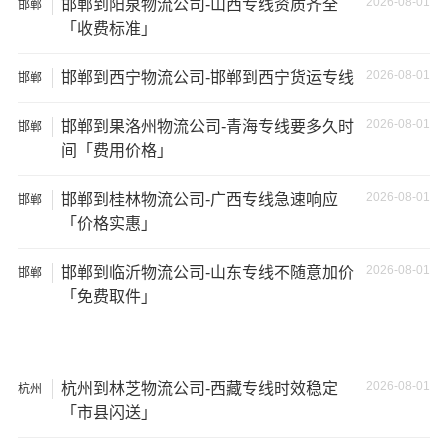
2026-08-01
邯郸到阳泉物流公司-山西专线资质齐全
邯郸
17.5米
137立
17.5×2.8×2.9
「收费标准」
29吨
货车
方
2026-08-01
邯郸到西宁物流公司-邯郸到西宁货运专线
邯郸
其他货主物流经验分享
2026-08-01
邯郸到果洛州物流公司-青海专线要多久时
邯郸
间「费用价格」
已发过
唐山
到
周口
货物的货主告诉大家如果你选择了一
家不靠谱的物流公司，可能会面临以下风险和损失：
2026-08-01
邯郸到桂林物流公司-广西专线急速响应
邯郸
「价格实惠」
1、包裹丢失或损坏：不靠谱的物流公司可能会在运输过程
中丢失或损坏你的包裹，导致你的物品无法送达或受到损
2026-08-01
邯郸到临沂物流公司-山东专线不随意加价
邯郸
坏；
「免费取件」
2、运输时间延迟：不靠谱的物流公司可能会在运输过程中
出现延误，导致你的物品无法按时送达；
2026-08-01
杭州到林芝物流公司-西藏专线时效稳定
杭州
3、服务质量差：不靠谱的物流公司可能会提供劣质的服
「市县闪送」
务，例如不及时回复客户咨询、不提供准确的物流信息