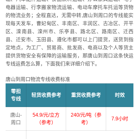
电器运输、行李搬家物流运输、电动车摩托车托运等货物
的物流业务；全程直达，无需中转,唐山到周口的专线能实
现每天发车，曹妃甸区、丰南区、丰润区、古冶区、开平
区、滦南县、滦州市、乐亭县、路北区、路南区、迁西
县、迁安市、玉田县、遵化市都可以上门提货，送货到指
定地点，为工厂、贸易商、批发商、电商以及个人等货主
提供货物安全有保障的运输服务，那唐山到周口这条快运
专线运费怎么算，下面我们来详细介绍下。
唐山到周口物流专线收费标准
零担
轻货收费参考
重货收费参考
时效
专线
唐山-
54.9/元/立方
240/元/吨（参
7.9小时
周口
（参考）
考）