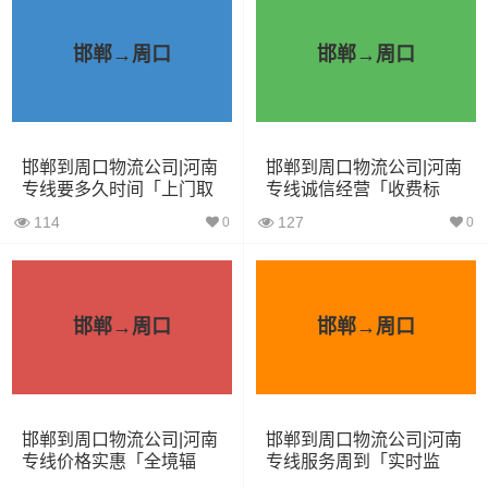
小面包
4立方
0.8吨
1.8×1.6×1.7
车
邯郸→周口
邯郸→周口
中型面
6立方
1.2吨
2.4×1.6×1.9
包车
邯郸到周口物流公司|河南
邯郸到周口物流公司|河南
依维柯
9立方
1.5吨
2.4×1.8×2.2
专线要多久时间「上门取
专线诚信经营「收费标
货」
准」
114
127
0
0
微型货
6立方
1.2吨
2×1.8×2.2
车
小型货
9立方
1.5吨
3×2×2.9
邯郸→周口
邯郸→周口
车
中型货
20立方
2吨
3.8×2×2.9
车
邯郸到周口物流公司|河南
邯郸到周口物流公司|河南
专线价格实惠「全境辐
专线服务周到「实时监
5米2货
射」
控」