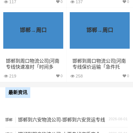
28立方
6吨
5×2.4×2.9
117
137
0
0
车
6米8货
43立方
8吨
6×2.4×2.9
车
邯郸→周口
邯郸→周口
7米6货
48立方
10吨
7×2.4×2.9
车
邯郸到周口物流公司|河南
邯郸到周口物流公司|河南
9米6货
专线快速准时「时间多
专线保价运输「急件托
61立方
17吨
9×2.4×2.9
车
久」
运」
219
258
0
0
13米货
81立方
20吨
13×2.4×2.9
最新资讯
车
17米
150立
+箱式
27吨
17×2.8×2.9
2026-08-01
邯郸到六安物流公司-邯郸到六安货运专线
方
邯郸
货车