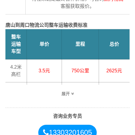
客服获取报价。
唐山到周口物流公司整车运输收费标准
整车
运输
单价
里程
总价
车型
4.2米
3.5元
750公里
2625元
高栏
6.8米
5.5元
750公里
4125元
展开
高栏
9.6米
咨询业务专员
7.5元
750公里
5625元
高栏
13303201605