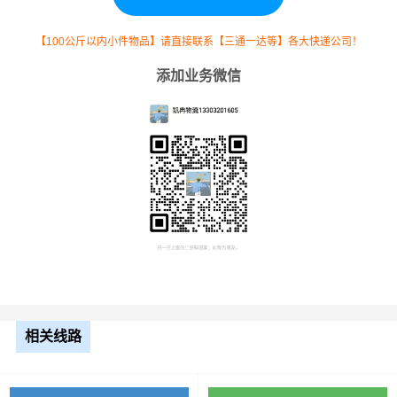
13米
8.5元
750公里
6375元
平板
【100公斤以内小件物品】请直接联系【三通一达等】各大快递公司！
17.5
添加业务微信
米平
10.5元
750公里
7875元
板
整车运输价格计算方式通常是按单价×公里，
备注
以上报价为市场透明价，仅供参考，不作为
最终成交价格，望知晓！
根据货物类型选择合适车型
装载体
装载重量
车型
积（立
尺寸（米）
相关线路
（
吨
）
方）