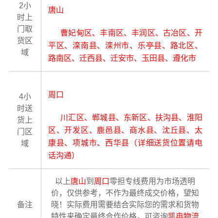
2小
唐山
时上
门取
曹妃甸区、丰南区、丰润区、古冶区、开
货区
平区、滦南县、滦州市、乐亭县、路北区、
域
路南区、迁西县、迁安市、玉田县、遵化市
周口
4小
时送
川汇区、郸城县、东新区、扶沟县、淮阳
货上
区、开发区、鹿邑县、商水县、沈丘县、太
门区
康县、项城市、西华县（详细送货位置请电
域
话沟通）
以上
唐山
到
周口
零担专线费用为市场透明
价，仅供参考，不作为最终成交价格，望知
备注
晓！实际费用需要结合实际您的需求和货物
特性来确定最终合作价格，可咨询
凯冉物流