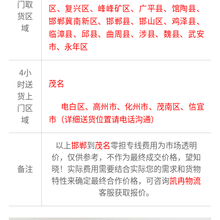
门取
区、复兴区、峰峰矿区、广平县、馆陶县、
货区
邯郸冀南新区、邯郸县、邯山区、鸡泽县、
域
临漳县、邱县、曲周县、涉县、魏县、武安
市、永年区
4小
茂名
时送
货上
电白区、高州市、化州市、茂南区、信宜
门区
市（详细送货位置请电话沟通）
域
以上
邯郸
到
茂名
零担专线费用为市场透明
价，仅供参考，不作为最终成交价格，望知
备注
晓！实际费用需要结合实际您的需求和货物
特性来确定最终合作价格，可咨询
凯冉物流
客服获取报价。