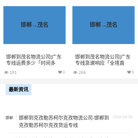
小型货
9立方
1.5吨
3×2×2.9
车
邯郸→茂名
邯郸→茂名
中型货
20立方
2吨
3.8×2×2.9
车
5米2货
28立方
6吨
5×2.4×2.9
邯郸到茂名物流公司|广东
邯郸到茂名物流公司|广东
车
专线运费多少「时间多
专线急速响应「全境直
久」
达」
181
266
0
0
6米8货
43立方
8吨
6×2.4×2.9
车
最新资讯
7米6货
48立方
10吨
7×2.4×2.9
车
2026-08-08
邯郸到克孜勒苏柯尔克孜物流公司-邯郸到
邯郸
9米6货
克孜勒苏柯尔克孜货运专线
61立方
17吨
9×2.4×2.9
车