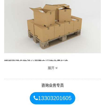
邯郸到茂名物流公司整车运输收费标准
展开
整车
运输
单价
里程
总价
车型
咨询业务专员
4.2米
13303201605
3.5元
2361公里
8263.5元
高栏