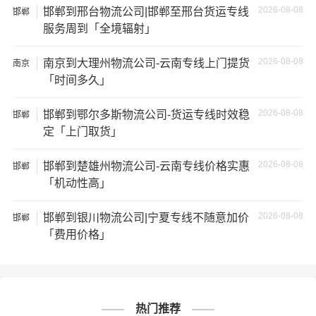
2026-08-08
邯郸到邢台物流公司|邯郸至邢台货运专线
坏；
邯郸
服务周到「全境辐射」
2、运输时间延迟：不靠谱的物流公司可能会在运输过程中
2026-08-08
南京到大理州物流公司-云南专线上门提货
南京
出现延误，导致你的物品无法按时送达；
「时间多久」
3、服务质量差：不靠谱的物流公司可能会提供劣质的服
2026-08-08
邯郸到鄂尔多斯物流公司-货运专线时效稳
邯郸
务，例如不及时回复客户咨询、不提供准确的物流信息
定「上门取货」
等；
2026-08-08
邯郸到楚雄州物流公司-云南专线价格实惠
邯郸
4、安全风险：不靠谱的物流公司可能会存在安全风险，例
「机动性高」
如不遵守运输规定、不保障货物安全等；
2026-08-08
邯郸到银川物流公司|宁夏专线不随意加价
邯郸
5、经济损失：如果你的包裹在运输过程中丢失或损坏，你
「费用价格」
可能需要支付额外的费用来修复或替换物品，导致经济损
失。
邯郸到广东物流线路查询
热门推荐