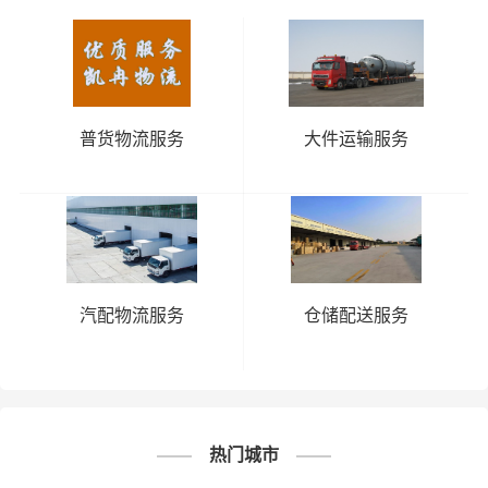
邯郸到潮
邯郸到东
邯郸到佛
邯郸到广
州物流公
莞物流公
山物流公
州物流公
司
司
司
司
邯郸到惠
邯郸到河
邯郸到江
邯郸到揭
普货物流服务
大件运输服务
州物流公
源物流公
门物流公
阳物流公
司
司
司
司
邯郸到茂
邯郸到梅
邯郸到清
邯郸到汕
名物流公
州物流公
远物流公
头物流公
司
司
司
司
广
东
邯郸到汕
邯郸到韶
邯郸到深
邯郸到阳
汽配物流服务
仓储配送服务
尾物流公
关物流公
圳物流公
江物流公
司
司
司
司
邯郸到云
邯郸到湛
邯郸到肇
邯郸到中
浮物流公
江物流公
庆物流公
山物流公
热门城市
司
司
司
司