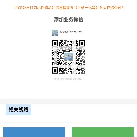
【100公斤以内小件物品】请直接联系【三通一达等】各大快递公司！
6.8米
5.5元
2361公里
12985.5元
高栏
添加业务微信
9.6米
7.5元
2361公里
17707.5元
高栏
13米
8.5元
2361公里
20068.5元
平板
17.5
米平
10.5元
2361公里
24790.5元
板
整车运输价格计算方式通常是按单价×公里，
相关线路
备注
以上报价为市场透明价，仅供参考，不作为
最终成交价格，望知晓！