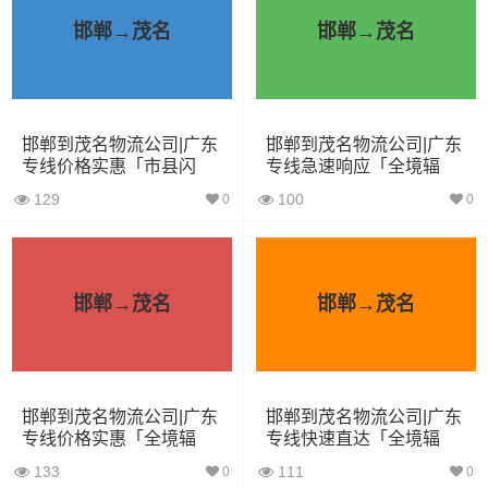
根据货物类型选择合适车型
邯郸→茂名
邯郸→茂名
装载体
装载重量
车型
积（立
尺寸（米）
（
吨
）
方）
邯郸到茂名物流公司|广东
邯郸到茂名物流公司|广东
专线价格实惠「市县闪
专线急速响应「全境辐
送」
射」
129
100
小面包
0
0
4立方
0.8吨
1.8×1.6×1.7
车
中型面
6立方
1.2吨
2.4×1.6×1.9
邯郸→茂名
邯郸→茂名
包车
依维柯
9立方
1.5吨
2.4×1.8×2.2
邯郸到茂名物流公司|广东
邯郸到茂名物流公司|广东
微型货
6立方
1.2吨
2×1.8×2.2
专线价格实惠「全境辐
专线快速直达「全境辐
车
射」
射」
133
111
0
0