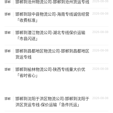
2026-08-08
邯郸到沧州物流公司-邯郸到沧州货运专线
邯郸
13米货
81立方
20吨
13×2.4×2.9
车
2026-08-08
邯郸到琼中县物流公司-海南专线诚信经营
邯郸
「收费标准」
17米
150立
+箱式
27吨
17×2.8×2.9
2026-08-08
邯郸到潜江物流公司-湖北专线保价运输
邯郸
方
货车
「市县闪送」
17.5米
137立
17.5×2.8×2.9
2026-08-08
邯郸到昌都地区物流公司-邯郸到昌都地区
邯郸
29吨
货车
方
货运专线
2026-08-08
邯郸到榆林物流公司-陕西专线量大价优
邯郸
其他货主物流经验分享
「省时省心」
已发过
邯郸
到
茂名
货物的货主告诉大家如果你选择了一
家不靠谱的物流公司，可能会面临以下风险和损失：
2026-08-08
邯郸到沈阳于洪区物流公司-邯郸到沈阳于
邯郸
1、包裹丢失或损坏：不靠谱的物流公司可能会在运输过程
洪区货运专线-保价运输「急件托运」
中丢失或损坏你的包裹，导致你的物品无法送达或受到损