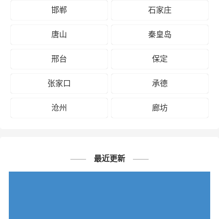
邯郸到珠
邯郸
石家庄
海物流公
司
唐山
秦皇岛
邢台
保定
# 茂名专线
# 茂名货运
# 茂名物流
标签：
# 邯郸专线
# 邯郸货运
# 邯郸物流
张家口
承德
# 物流专线
# 物流公司
沧州
廊坊
最近更新