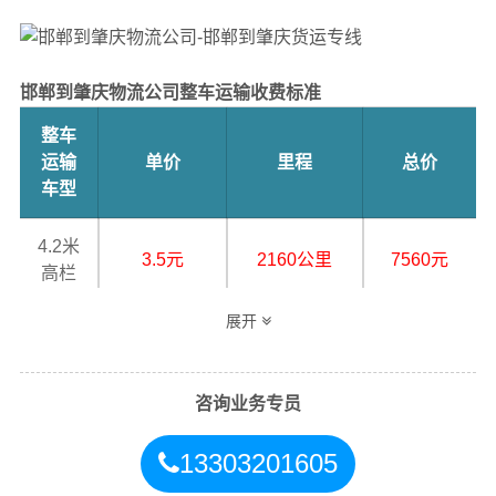
邯郸到肇庆物流公司整车运输收费标准
整车
运输
单价
里程
总价
车型
4.2米
3.5元
2160公里
7560元
高栏
展开
6.8米
5.5元
2160公里
11880元
高栏
咨询业务专员
9.6米
7.5元
2160公里
16200元
高栏
13303201605