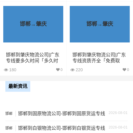
28立方
6吨
5×2.4×2.9
车
6米8货
43立方
8吨
6×2.4×2.9
邯郸→肇庆
邯郸→肇庆
车
7米6货
48立方
10吨
7×2.4×2.9
车
邯郸到肇庆物流公司|广东
邯郸到肇庆物流公司|广东
专线要多久时间「多久时
专线资质齐全「免费取
9米6货
间」
件」
61立方
17吨
9×2.4×2.9
180
220
0
0
车
最新资讯
13米货
81立方
20吨
13×2.4×2.9
车
17米
150立
2026-08-01
邯郸到固原物流公司-邯郸到固原货运专线
邯郸
+箱式
27吨
17×2.8×2.9
方
货车
2026-08-01
邯郸到白银物流公司-邯郸到白银货运专线
邯郸