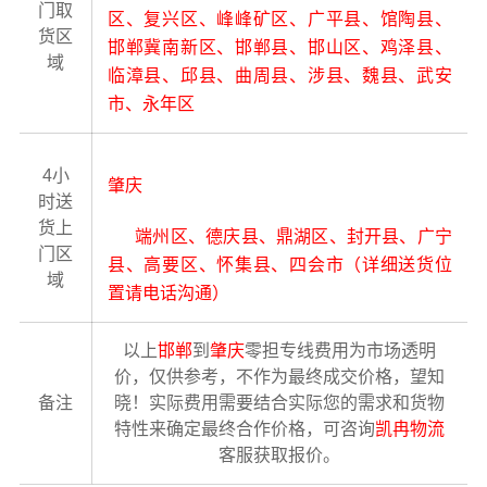
门取
区、复兴区、峰峰矿区、广平县、馆陶县、
货区
邯郸冀南新区、邯郸县、邯山区、鸡泽县、
域
临漳县、邱县、曲周县、涉县、魏县、武安
市、永年区
4小
肇庆
时送
货上
端州区、德庆县、鼎湖区、封开县、广宁
门区
县、高要区、怀集县、四会市（详细送货位
域
置请电话沟通）
以上
邯郸
到
肇庆
零担专线费用为市场透明
价，仅供参考，不作为最终成交价格，望知
备注
晓！实际费用需要结合实际您的需求和货物
特性来确定最终合作价格，可咨询
凯冉物流
客服获取报价。