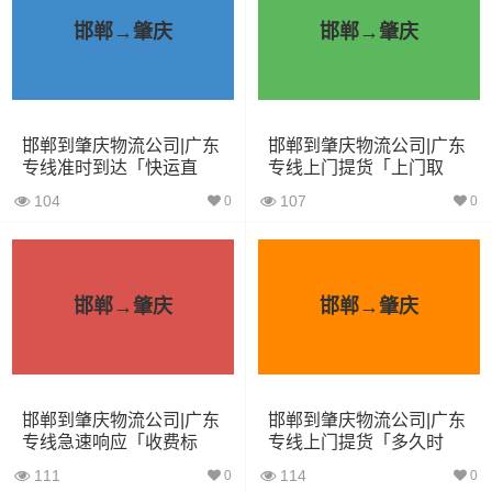
小面包
4立方
0.8吨
1.8×1.6×1.7
邯郸→肇庆
邯郸→肇庆
车
中型面
6立方
1.2吨
2.4×1.6×1.9
包车
邯郸到肇庆物流公司|广东
邯郸到肇庆物流公司|广东
专线准时到达「快运直
专线上门提货「上门取
依维柯
9立方
1.5吨
2.4×1.8×2.2
达」
货」
104
107
0
0
微型货
6立方
1.2吨
2×1.8×2.2
车
邯郸→肇庆
邯郸→肇庆
小型货
9立方
1.5吨
3×2×2.9
车
中型货
20立方
2吨
3.8×2×2.9
邯郸到肇庆物流公司|广东
邯郸到肇庆物流公司|广东
车
专线急速响应「收费标
专线上门提货「多久时
准」
间」
111
114
0
0
5米2货