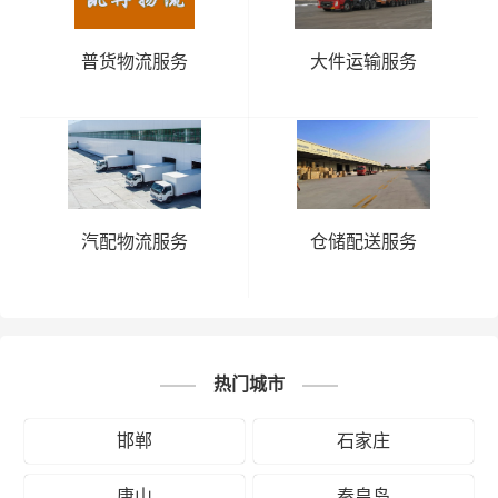
邯郸到茂
邯郸到梅
邯郸到清
邯郸到汕
名物流公
州物流公
远物流公
头物流公
普货物流服务
大件运输服务
司
司
司
司
广
东
邯郸到汕
邯郸到韶
邯郸到深
邯郸到阳
尾物流公
关物流公
圳物流公
江物流公
司
司
司
司
邯郸到云
邯郸到湛
邯郸到肇
邯郸到中
浮物流公
江物流公
庆物流公
山物流公
汽配物流服务
仓储配送服务
司
司
司
司
邯郸到珠
海物流公
司
热门城市
# 肇庆专线
# 肇庆货运
# 肇庆物流
标签：
邯郸
石家庄
# 邯郸专线
# 邯郸货运
# 邯郸物流
# 物流专线
# 物流公司
唐山
秦皇岛