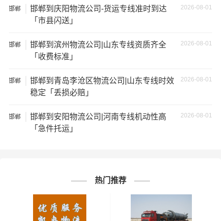
等；
2026-08-01
邯郸到庆阳物流公司-货运专线准时到达
邯郸
「市县闪送」
4、安全风险：不靠谱的物流公司可能会存在安全风险，例
2026-08-01
邯郸到滨州物流公司|山东专线资质齐全
如不遵守运输规定、不保障货物安全等；
邯郸
「收费标准」
5、经济损失：如果你的包裹在运输过程中丢失或损坏，你
2026-08-01
邯郸到青岛李沧区物流公司|山东专线时效
邯郸
可能需要支付额外的费用来修复或替换物品，导致经济损
稳定「丢损必赔」
失。
2026-08-01
邯郸到安阳物流公司|河南专线机动性高
邯郸
邯郸到广东物流线路查询
「急件托运」
邯郸到潮
邯郸到东
邯郸到佛
邯郸到广
州物流公
莞物流公
山物流公
州物流公
司
司
司
司
热门推荐
邯郸到惠
邯郸到河
邯郸到江
邯郸到揭
州物流公
源物流公
门物流公
阳物流公
司
司
司
司