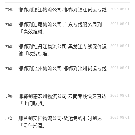
17.5米
137立
17.5×2.8×2.9
2026-08-01
29吨
邯郸到镇江物流公司-邯郸到镇江货运专线
邯郸
货车
方
2026-08-01
邯郸到汕尾物流公司-广东专线服务周到
邯郸
「高效准时」
其他货主物流经验分享
2026-08-01
邯郸到牡丹江物流公司-黑龙江专线保价运
邯郸
已发过
邯郸
到
肇庆
货物的货主告诉大家如果你选择了一
输「收费标准」
家不靠谱的物流公司，可能会面临以下风险和损失：
2026-08-01
邯郸到池州物流公司-邯郸到池州货运专线
邯郸
1、包裹丢失或损坏：不靠谱的物流公司可能会在运输过程
中丢失或损坏你的包裹，导致你的物品无法送达或受到损
坏；
2026-08-01
邯郸到德宏州物流公司|云南专线快速直达
邯郸
2、运输时间延迟：不靠谱的物流公司可能会在运输过程中
「上门取货」
出现延误，导致你的物品无法按时送达；
2026-08-01
邢台到安阳物流公司-货运专线准时到达
邢台
3、服务质量差：不靠谱的物流公司可能会提供劣质的服
「急件托运」
务，例如不及时回复客户咨询、不提供准确的物流信息