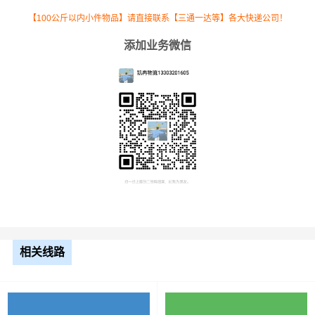
13米
8.5元
2160公里
18360元
平板
【100公斤以内小件物品】请直接联系【三通一达等】各大快递公司！
添加业务微信
17.5
米平
10.5元
2160公里
22680元
板
整车运输价格计算方式通常是按单价×公里，
备注
以上报价为市场透明价，仅供参考，不作为
最终成交价格，望知晓！
根据货物类型选择合适车型
装载体
相关线路
装载重量
车型
积（立
尺寸（米）
（
吨
）
方）