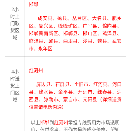
邯郸
2小
时上
成安县、磁县、丛台区、大名县、肥乡
门取
区、复兴区、峰峰矿区、广平县、馆陶县、
货区
邯郸冀南新区、邯郸县、邯山区、鸡泽县、
域
临漳县、邱县、曲周县、涉县、魏县、武安
市、永年区
红河州
4小
时送
屏边县、石屏县、个旧市、红河县、河口
货上
县、建水县、金平县、开远市、绿春县、泸
门区
西县、弥勒市、蒙自市、元阳县（详细送货
域
位置请电话沟通）
以上
邯郸
到
红河州
零担专线费用为市场透明
价，仅供参考，不作为最终成交价格，望知