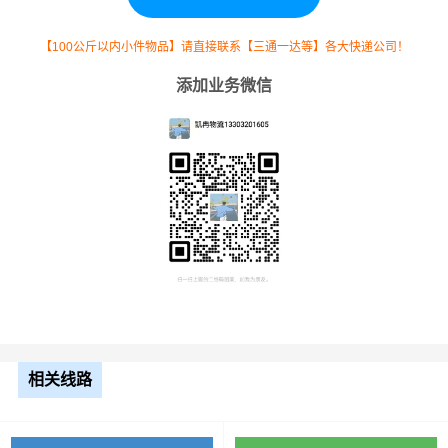
整车
运输
单价
里程
总价
【100公斤以内小件物品】请直接联系【三通一达等】各大快递公司！
车型
添加业务微信
4.2米
3.5元
2684公里
9394元
高栏
6.8米
5.5元
2684公里
14762元
高栏
9.6米
7.5元
2684公里
20130元
高栏
13米
8.5元
2684公里
22814元
平板
相关线路
17.5
米平
10.5元
2684公里
28182元