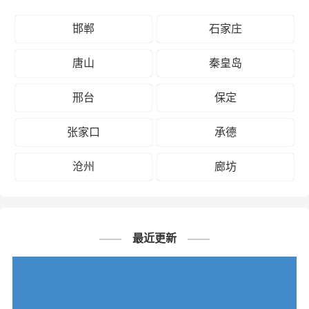
邯郸到昆明物流公司
邯郸
石家庄
邯郸到丽江物流公司
云南
邯郸到临沧物流公司
唐山
秦皇岛
邯郸到怒江州物流公司
邢台
保定
邯郸到普洱物流公司
张家口
承德
邯郸到曲靖物流公司
沧州
廊坊
邯郸到文山州物流公司
邯郸到西双版纳州物流公司
最近更新
邯郸到玉溪物流公司
邯郸到昭通物流公司