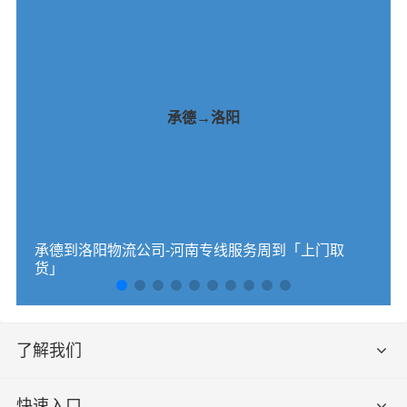
# 红河州专线
# 红河州货运
标签：
# 红河州物流
# 邯郸专线
# 邯郸货运
# 邯郸物流
# 物流专线
# 物流公司
承德→洛阳
承德到洛阳物流公司-河南专线服务周到「上门取
货」
了解我们
快速入口