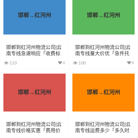
板
邯郸→红河州
邯郸→红河州
整车运输价格计算方式通常是按单价×公里，
备注
以上报价为市场透明价，仅供参考，不作为
最终成交价格，望知晓！
邯郸到红河州物流公司|云
邯郸到红河州物流公司|云
南专线急速响应「收费标
南专线量大价优「急件托
根据货物类型选择合适车型
准」
运」
110
100
0
0
装载体
装载重量
车型
积（立
尺寸（米）
（
吨
）
方）
邯郸→红河州
邯郸→红河州
小面包
4立方
0.8吨
1.8×1.6×1.7
车
邯郸到红河州物流公司|云
邯郸到红河州物流公司|云
南专线价格实惠「费用价
南专线运费多少「多久时
中型面
6立方
1.2吨
2.4×1.6×1.9
格」
间」