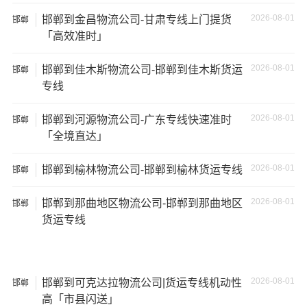
2026-08-01
邯郸到金昌物流公司-甘肃专线上门提货
邯郸
7米6货
48立方
10吨
7×2.4×2.9
「高效准时」
车
2026-08-01
邯郸到佳木斯物流公司-邯郸到佳木斯货运
邯郸
9米6货
专线
61立方
17吨
9×2.4×2.9
车
2026-08-01
邯郸到河源物流公司-广东专线快速准时
邯郸
13米货
「全境直达」
81立方
20吨
13×2.4×2.9
车
2026-08-01
邯郸到榆林物流公司-邯郸到榆林货运专线
邯郸
17米
150立
+箱式
27吨
17×2.8×2.9
2026-08-01
邯郸到那曲地区物流公司-邯郸到那曲地区
邯郸
方
货车
货运专线
17.5米
137立
17.5×2.8×2.9
29吨
货车
方
2026-08-01
邯郸到可克达拉物流公司|货运专线机动性
邯郸
高「市县闪送」