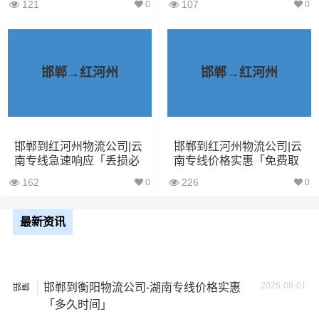
包车
121
107
0
0
依维柯
9立方
1.5吨
2.4×1.8×2.2
邯郸→红河州
邯郸→红河州
微型货
6立方
1.2吨
2×1.8×2.2
车
小型货
9立方
1.5吨
3×2×2.9
邯郸到红河州物流公司|云
邯郸到红河州物流公司|云
车
南专线急速响应「丢损必
南专线价格实惠「免费取
赔」
件」
162
226
0
0
中型货
20立方
2吨
3.8×2×2.9
车
最新资讯
5米2货
28立方
6吨
5×2.4×2.9
车
2026-08-01
邯郸到衡阳物流公司-湖南专线价格实惠
邯郸
6米8货
43立方
8吨
6×2.4×2.9
「多久时间」
车