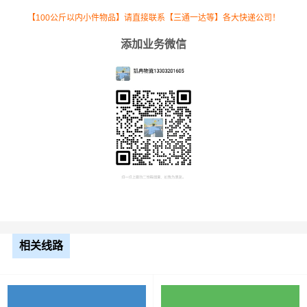
【100公斤以内小件物品】请直接联系【三通一达等】各大快递公司！
添加业务微信
根据货物类型选择合适车型
车型
装载体积
装载重量
尺寸（米）
相关线路
3.2米货车
9.6立方
1.2吨
3.2×1.5×2
3.8米货车
15立方
2吨
3.8×1.7×2.2