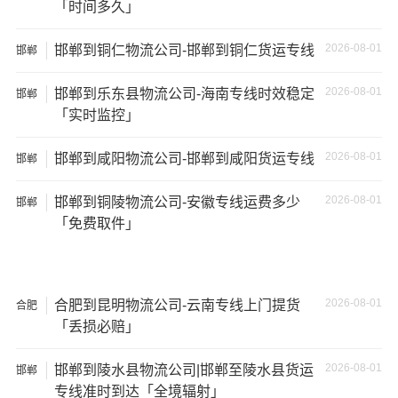
「时间多久」
失。
2026-08-01
邯郸到铜仁物流公司-邯郸到铜仁货运专线
邯郸
2026-08-01
邯郸到乐东县物流公司-海南专线时效稳定
邯郸
「实时监控」
2026-08-01
邯郸到咸阳物流公司-邯郸到咸阳货运专线
邯郸
2026-08-01
邯郸到铜陵物流公司-安徽专线运费多少
邯郸
「免费取件」
2026-08-01
合肥到昆明物流公司-云南专线上门提货
合肥
温馨提示
「丢损必赔」
★ 本站所列邢台到营口物流专线费用与时效仅供参考，如
2026-08-01
邯郸到陵水县物流公司|邯郸至陵水县货运
邯郸
需详细了解最低资费请电话咨询。
专线准时到达「全境辐射」