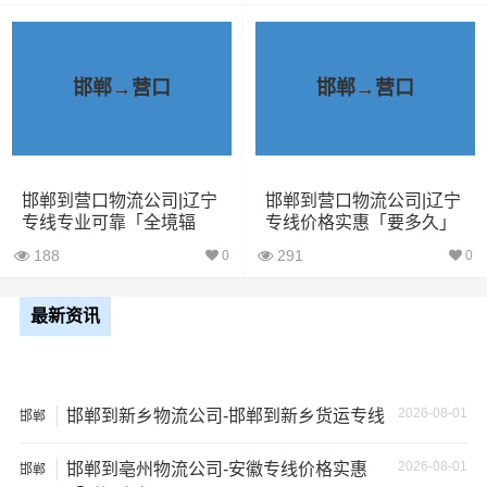
一家不靠谱的物流公司，可能会面临以下风险和损失：
1、包裹丢失或损坏：不靠谱的物流公司可能会在运输过程
中丢失或损坏你的包裹，导致你的物品无法送达或受到损
邯郸→营口
邯郸→营口
坏；
2、运输时间延迟：不靠谱的物流公司可能会在运输过程中
出现延误，导致你的物品无法按时送达；
邯郸到营口物流公司|辽宁
邯郸到营口物流公司|辽宁
专线专业可靠「全境辐
专线价格实惠「要多久」
射」
3、服务质量差：不靠谱的物流公司可能会提供劣质的服
188
291
0
0
务，例如不及时回复客户咨询、不提供准确的物流信息
等；
最新资讯
4、安全风险：不靠谱的物流公司可能会存在安全风险，例
如不遵守运输规定、不保障货物安全等；
2026-08-01
邯郸到新乡物流公司-邯郸到新乡货运专线
邯郸
5、经济损失：如果你的包裹在运输过程中丢失或损坏，你
2026-08-01
邯郸到亳州物流公司-安徽专线价格实惠
可能需要支付额外的费用来修复或替换物品，导致经济损
邯郸