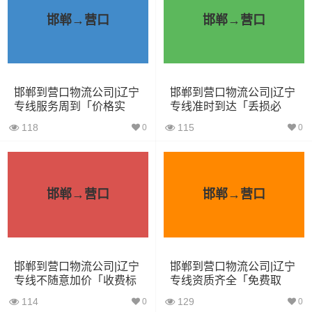
邯郸→营口
邯郸→营口
4.2米货车
22立方
5吨
4.2×2.4×2.5
5.2米货车
31立方
8吨
5.2×2.4×2.6
邯郸到营口物流公司|辽宁
邯郸到营口物流公司|辽宁
6.8米货车
40立方
10吨
6.8×2.4×2.8
专线服务周到「价格实
专线准时到达「丢损必
惠」
赔」
7.6米货车
48立方
16吨
7.6×2.4×2.8
118
115
0
0
9.6米货车
58立方
18吨
9.6×2.4×2.5
13米货车
80立方
33吨
13×2.4×2.8
邯郸→营口
邯郸→营口
17.5米货车
130立方
33吨
17.5×3×2.8
其他货主物流经验分享
邯郸到营口物流公司|辽宁
邯郸到营口物流公司|辽宁
专线不随意加价「收费标
专线资质齐全「免费取
准」
件」
已发过邢台到营口物流专线的货主告诉大家如果你选择了
114
129
0
0