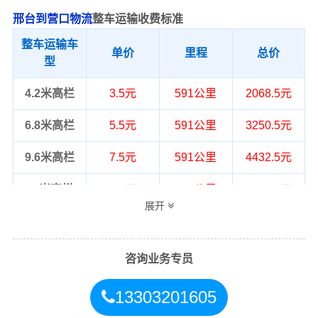
邢台到营口物流
整车运输收费标准
整车运输车
单价
里程
总价
型
4.2米高栏
3.5元
591公里
2068.5元
6.8米高栏
5.5元
591公里
3250.5元
9.6米高栏
7.5元
591公里
4432.5元
13米高栏
8.5元
591公里
5023.5元
展开
17.5米平板
10.5元
591公里
6205.5元
整车运输价格计算方式通常是按单价×公
咨询业务专员
备注
里，以上报价为市场透明价，仅供参
考，不作为最终成交价格，望知晓！
13303201605