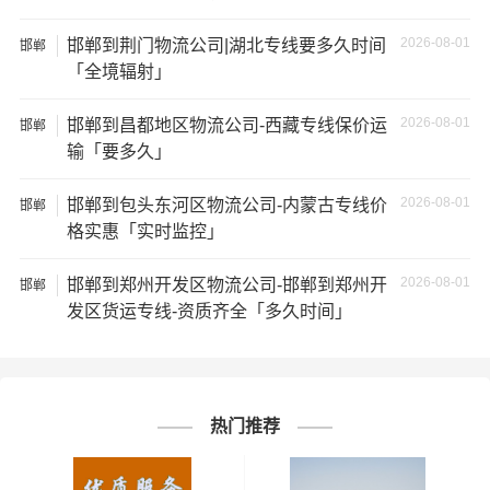
★ 由于货运运输比较特殊，请您托运之前仔细清点您所托
2026-08-01
邯郸到荆门物流公司|湖北专线要多久时间
邯郸
运的所有物品；如果您的货物需要临时存放，请尽早最快
「全境辐射」
通知公司客服以便安排仓库存放。
2026-08-01
邯郸到昌都地区物流公司-西藏专线保价运
邯郸
★ 为了提高
邢台到营口物流公司
的服务质量，欢迎您对我
输「要多久」
们的服务提出意见或建议，我们会认真对待并及时把处理
意见汇报于您，非常感谢您对我们的支持，我们将为客户
2026-08-01
邯郸到包头东河区物流公司-内蒙古专线价
邯郸
的需求做出不懈的努力，您的满意就是我们前进的动力!
格实惠「实时监控」
2026-08-01
邯郸到郑州开发区物流公司-邯郸到郑州开
# 营口专线
# 营口货运
# 营口物流
标签：
邯郸
发区货运专线-资质齐全「多久时间」
# 邢台专线
# 邢台货运
# 邢台物流
# 物流专线
# 物流公司
热门推荐