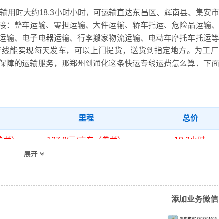
运输用时大约18.3小时小时，可运输直达东昌区、辉南县、集安
接：整车运输、零担运输、大件运输、轿车托运、危险品运输、
运输、电子电器运输、行李搬家物流运输、电动车摩托车托运等
专线能实现每天发车，可以上门提货，送货到指定地方。为工厂
保障的运输服务，那郑州到通化这条快运专线运费怎么算，下面
里程
总价
（参考）
127.8/元/立方（参考）
18.3小时
展开
市、管城回族区、高新区、巩义市、惠济区、开发区、金水区、
空港实验区、新密市、新郑市、郑东新区、中牟县、中原区、二
、辉南县、集安市、柳河县、梅河口市、通化县、二道江区（详
添加业务微信
货位置请电话沟通）