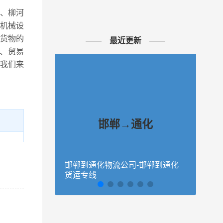
市、柳河
机械设
货物的
最近更新
、贸易
我们来
邯郸→通化
上街
邯郸到通化物流公司-邯郸到通化
石家
货运专线
通化
七区
细送