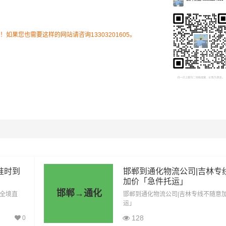
流专线的费用为市场透明价，仅供参考，不作为最终成交价格，
结合实际您的需求和货物特性来确定最终合作价格，可咨询凯冉
客服获取报价。
果您也需要这样的网站请咨询13303201605。
准时到
邯郸到通化物流公司|吉林专
加价「急件托运」
邯郸→通化
「全境直
邯郸到通化物流公司|吉林专线不随意
里程
总价
运」
128
0
1747公里
6114.5元