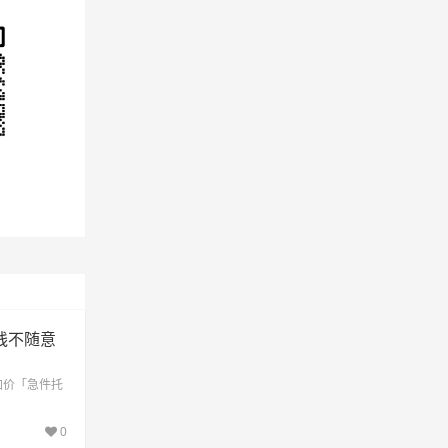
望知
物流
线不随意
加价「急件托
0