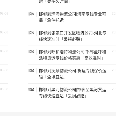
时「要多久时间」
08-08
20
邯郸到琼海物流公司|海南专线专业可
邯郸
靠「急件托运」
08-08
20
邯郸到张家口开发区物流公司-河北专
邯郸
线快速准时「丢损必赔」
08-08
20
邯郸到呼和浩特物流公司|邯郸至呼和
邯郸
浩特货运专线价格实惠「高效准时」
08-08
20
邯郸到抚顺物流公司-货运专线保价运
邯郸
输「全境直达」
08-08
20
邯郸到黑河物流公司|邯郸至黑河货运
邯郸
装载重量
尺寸（米）
专线快速直达「丢损必赔」
1.2吨
3.2×1.5×2
2吨
3.8×1.7×2.2