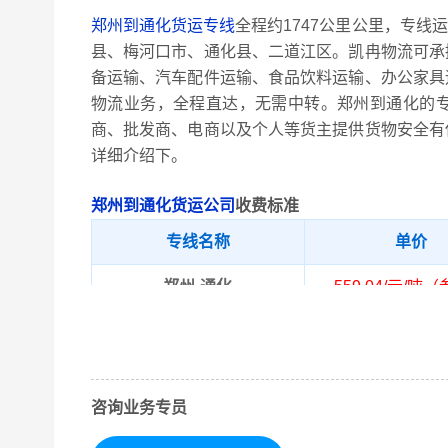
郑州到通化货运专线
全程约1747公里公里，专线
县、梅河口市、通化县、二道江区。凯冉物流可承
备运输、汽车配件运输、食品饮料运输、办公家具
物流业务，全程直达，无需中转。郑州到通化的
商、批发商、电商以及个人等货主提供货物安全有
详细介绍下。
郑州到通化货运公司
收费标准
专线名称
单价
郑州-通化
559.04/元/吨
郑州市内、登封
取货区域
区、荥阳市、航
通化市内、东昌区
咨询业务专员
送货区域