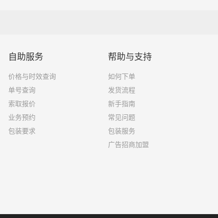
5吨
4.2×2.4×2.5
8吨
5.2×2.4×2.6
自助服务
帮助与支持
10吨
6.8×2.4×2.8
价格与时效查询
如何下单
16吨
7.6×2.4×2.8
单号查询
发货流程
索取报价
新手指南
18吨
9.6×2.4×2.5
业务预约
常见问题
33吨
13×2.4×2.8
包装要求
包装服务
广告招商加盟
33吨
17.5×3×2.8
了一家不靠谱的物流公司，可能会面临以下风险和损失：