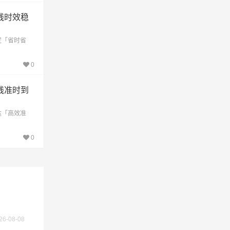
线时效稳
定「省时省
0
线准时到
不作为
达「高效准
0
26-08-08