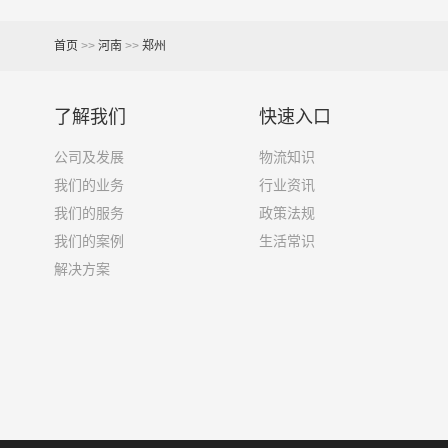
4.2米货车
22立方
首页
>>
河南
>>
郑州
5.2米货车
31立方
了解我们
快速入口
6.8米货车
40立方
公司及发展
物流知识
7.6米货车
48立方
我们的业务
行业资讯
我们的服务
政策法规
9.6米货车
58立方
我们的案例
生活常识
13米货车
80立方
解决方案
17.5米货车
130立方
其他货主物流经验分享
已发过
郑州到通化物流
的货主告诉大家如果你选择