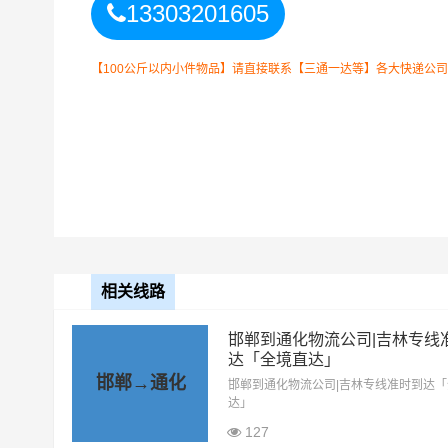
13303201605
以上郑州到通化物
备注
晓！实际费用需要
【100公斤以内小件物品】请直接联系【三通一达等】各大快递公司！如
相关线路
邯郸到通化物流公司|吉林专线
达「全境直达」
郑州到通化物流运输
整车运输收费标准
邯郸→通化
邯郸到通化物流公司|吉林专线准时到达
整车运输车型
单价
达」
127
4.2米高栏
3.5元