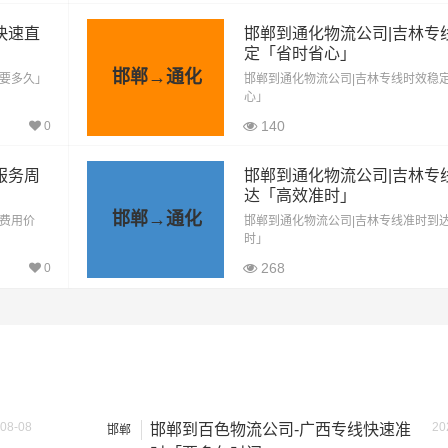
快速直
邯郸到通化物流公司|吉林专
1747公里
9608.5元
定「省时省心」
邯郸→通化
「要多久」
邯郸到通化物流公司|吉林专线时效稳
1747公里
13102.5元
心」
140
0
1747公里
14849.5元
1747公里
18343.5元
服务周
邯郸到通化物流公司|吉林专
达「高效准时」
邯郸→通化
方式通常是按单价×公里，以上报价为市场透明价，仅供参考，
「费用价
邯郸到通化物流公司|吉林专线准时到
时」
最终成交价格，望知晓！
268
0
08-08
20
邯郸到百色物流公司-广西专线快速准
邯郸