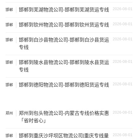
48立方
10吨
7×2.4×2.9
车
2026-08-01
邯郸到芜湖物流公司-邯郸到芜湖货运专线
邯郸
9米6货
2026-08-01
邯郸到钦州物流公司-邯郸到钦州货运专线
邯郸
61立方
17吨
9×2.4×2.9
车
2026-08-01
邯郸到白沙县物流公司-邯郸到白沙县货运
邯郸
13米货
专线
81立方
20吨
13×2.4×2.9
车
2026-08-01
邯郸到陵水县物流公司-邯郸到陵水县货运
邯郸
专线
17米
150立
+箱式
27吨
17×2.8×2.9
方
2026-08-01
货车
邯郸到德阳物流公司-邯郸到德阳货运专线
邯郸
17.5米
137立
17.5×2.8×2.9
29吨
货车
方
2026-08-01
郑州到包头物流公司-内蒙古专线价格实惠
郑州
「省时省心」
其他货主物流经验分享
2026-08-01
邯郸到重庆沙坪坝区物流公司|重庆专线量
邯郸