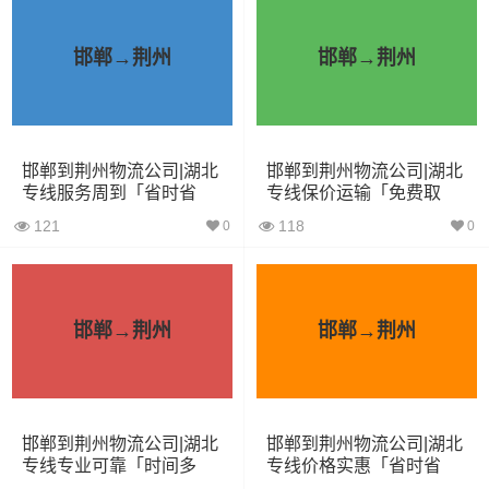
整车运输价格计算方式通常是按单价×公里，
邯郸→荆州
邯郸→荆州
备注
以上报价为市场透明价，仅供参考，不作为
最终成交价格，望知晓！
根据货物类型选择合适车型
邯郸到荆州物流公司|湖北
邯郸到荆州物流公司|湖北
专线服务周到「省时省
专线保价运输「免费取
心」
件」
121
118
0
0
装载体
装载重量
车型
积（立
尺寸（米）
（
吨
）
方）
邯郸→荆州
邯郸→荆州
小面包
4立方
0.8吨
1.8×1.6×1.7
车
中型面
6立方
1.2吨
2.4×1.6×1.9
邯郸到荆州物流公司|湖北
邯郸到荆州物流公司|湖北
包车
专线专业可靠「时间多
专线价格实惠「省时省
久」
心」