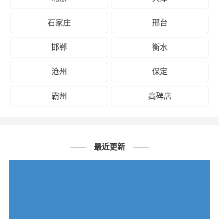
司
司
司
石家庄
邢台
保定到恩
施州物流
邯郸
衡水
公司
沧州
保定
霸州
高碑店
# 荆州专线
# 荆州货运
# 荆州物流
标签：
# 保定专线
# 保定货运
# 保定物流
# 物流专线
# 物流公司
最近更新