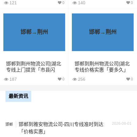
121
140
0
0
依维柯
9立方
1.5吨
2.4×1.8×2.2
微型货
6立方
1.2吨
2×1.8×2.2
车
邯郸→荆州
邯郸→荆州
小型货
9立方
1.5吨
3×2×2.9
车
邯郸到荆州物流公司|湖北
邯郸到荆州物流公司|湖北
中型货
专线上门提货「市县闪
专线价格实惠「要多久」
20立方
2吨
3.8×2×2.9
车
送」
187
256
0
0
5米2货
28立方
6吨
5×2.4×2.9
最新资讯
车
6米8货
43立方
8吨
6×2.4×2.9
车
2026-08-01
邯郸到雅安物流公司-四川专线准时到达
邯郸
「价格实惠」
7米6货