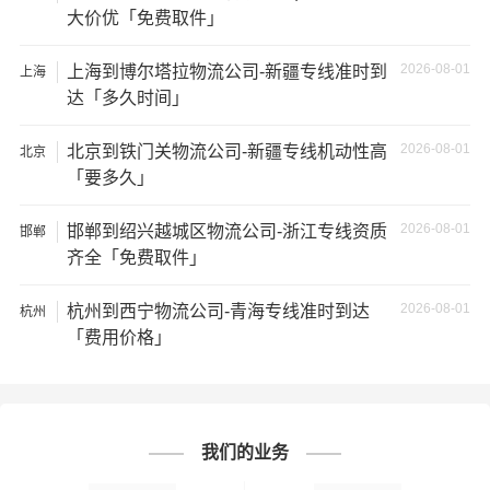
已发过
保定
到
荆州
货物的货主告诉大家如果你选择了一
大价优「免费取件」
家不靠谱的物流公司，可能会面临以下风险和损失：
2026-08-01
上海到博尔塔拉物流公司-新疆专线准时到
上海
达「多久时间」
1、包裹丢失或损坏：不靠谱的物流公司可能会在运输过程
中丢失或损坏你的包裹，导致你的物品无法送达或受到损
2026-08-01
北京到铁门关物流公司-新疆专线机动性高
北京
坏；
「要多久」
2、运输时间延迟：不靠谱的物流公司可能会在运输过程中
2026-08-01
邯郸到绍兴越城区物流公司-浙江专线资质
邯郸
出现延误，导致你的物品无法按时送达；
齐全「免费取件」
3、服务质量差：不靠谱的物流公司可能会提供劣质的服
2026-08-01
杭州到西宁物流公司-青海专线准时到达
杭州
务，例如不及时回复客户咨询、不提供准确的物流信息
「费用价格」
等；
4、安全风险：不靠谱的物流公司可能会存在安全风险，例
如不遵守运输规定、不保障货物安全等；
我们的业务
5、经济损失：如果你的包裹在运输过程中丢失或损坏，你