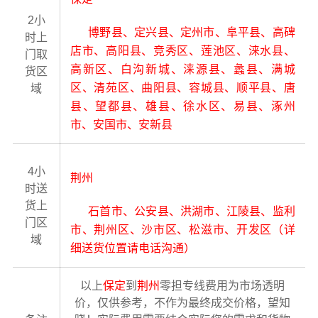
2小
博野县、定兴县、定州市、阜平县、高碑
时上
店市、高阳县、竞秀区、莲池区、涞水县、
门取
高新区、白沟新城、涞源县、蠡县、满城
货区
区、清苑区、曲阳县、容城县、顺平县、唐
域
县、望都县、雄县、徐水区、易县、涿州
市、安国市、安新县
4小
荆州
时送
货上
石首市、公安县、洪湖市、江陵县、监利
门区
市、荆州区、沙市区、松滋市、开发区（详
域
细送货位置请电话沟通）
以上
保定
到
荆州
零担专线费用为市场透明
价，仅供参考，不作为最终成交价格，望知