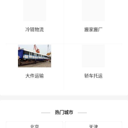
可能需要支付额外的费用来修复或替换物品，导致经济损
失。
冷链物流
搬家搬厂
保定到湖北物流线路查询
保定到黄
保定到荆
保定到荆
保定到黄冈
石物流公
门物流公
州物流公
物流公司
司
司
司
保定到潜
保定到神农
保定到十
保定到随
江物流公
架林区物流
堰物流公
州物流公
大件运输
轿车托运
司
公司
司
司
保定到天
保定到孝
保定到咸
湖
保定到武汉
门物流公
感物流公
宁物流公
北
物流公司
司
司
司
热门城市
保定到襄
保定到宜
保定到鄂
保定到仙桃
阳物流公
昌物流公
州物流公
北京
天津
物流公司