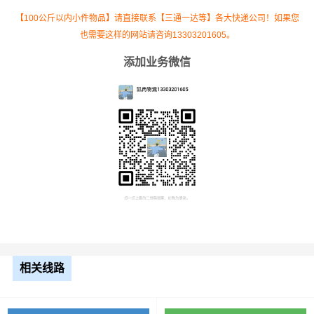
运输
单价
里程
总价
【100公斤以内小件物品】请直接联系【三通一达等】各大快递公司！如果您
车型
也需要这样的网站请咨询13303201605。
4.2米
添加业务微信
3.5元
1244公里
4354元
高栏
6.8米
5.5元
1244公里
6842元
高栏
9.6米
7.5元
1244公里
9330元
高栏
13米
8.5元
1244公里
10574元
平板
相关线路
17.5
米平
10.5元
1244公里
13062元
板