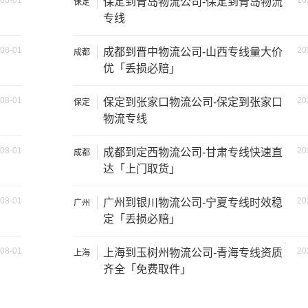
08-01
20
保定到青岛物流公司-保定到青岛物流
保定
1.5吨
2.4×1.8×2.2
专线
1.2吨
2×1.8×2.2
08-01
20
成都到晋中物流公司-山西专线量大价
成都
优「丢损必赔」
1.5吨
3×2×2.9
08-01
20
保定到张家口物流公司-保定到张家口
保定
2吨
3.8×2×2.9
物流专线
6吨
5×2.4×2.9
08-01
20
成都到定西物流公司-甘肃专线快速直
成都
达「上门取货」
8吨
6×2.4×2.9
08-01
20
广州到银川物流公司-宁夏专线时效稳
广州
定「丢损必赔」
10吨
7×2.4×2.9
08-01
20
上海到玉树州物流公司-青海专线资质
上海
17吨
9×2.4×2.9
齐全「免费取件」
20吨
13×2.4×2.9