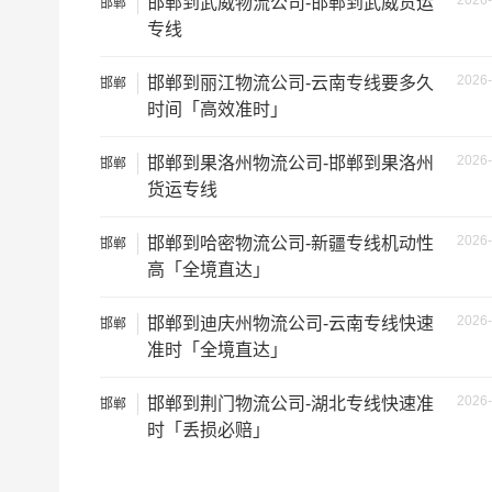
2026-
邯郸到武威物流公司-邯郸到武威货运
邯郸
依维柯
9立方
专线
微型货车
6立方
2026-
邯郸到丽江物流公司-云南专线要多久
邯郸
时间「高效准时」
小型货车
9立方
2026-
邯郸到果洛州物流公司-邯郸到果洛州
邯郸
中型货车
20立方
货运专线
5米2货车
28立方
2026-
邯郸到哈密物流公司-新疆专线机动性
邯郸
高「全境直达」
6米8货车
43立方
2026-
邯郸到迪庆州物流公司-云南专线快速
邯郸
准时「全境直达」
7米6货车
48立方
2026-
邯郸到荆门物流公司-湖北专线快速准
邯郸
9米6货车
61立方
时「丢损必赔」
13米货车
81立方