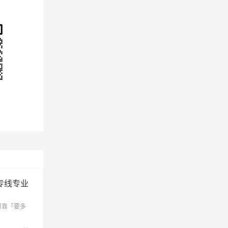
、黎母
镇（详
费用
专线专业
可靠「要多