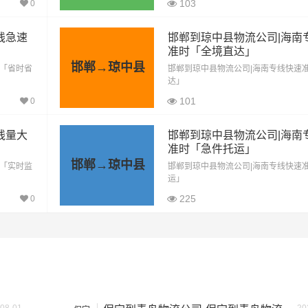
103
0
2703.7公里
22975.5元
线急速
邯郸到琼中县物流公司|海南
准时「全境直达」
邯郸→琼中县
2703.7公里
28381.5元
应「省时省
邯郸到琼中县物流公司|海南专线快速
达」
101
0
按单价×公里，以上报价为市场透明价，仅供参考，不作为最终成
格，望知晓！
线量大
邯郸到琼中县物流公司|海南
准时「急件托运」
邯郸→琼中县
优「实时监
邯郸到琼中县物流公司|海南专线快速
运」
225
0
方）
装载重量（
吨
）
尺寸（米）
1.8×1.6×1.7
0.8吨
1.2吨
2.4×1.6×1.9