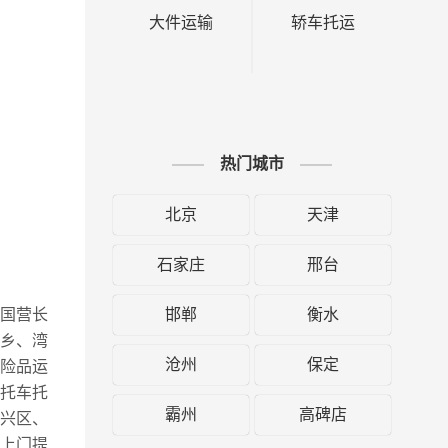
大件运输
轿车托运
热门城市
北京
天津
石家庄
邢台
邯郸
衡水
、国营长
乡、湾
沧州
保定
险品运
托车托
霸州
高碑店
大兴区、
上门提