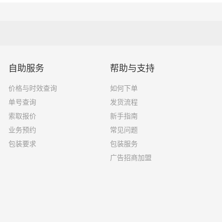
27吨
17×2.8×2.9
17.5×2.8×2.9
29吨
自助服务
帮助与支持
价格与时效查询
如何下单
单号查询
发货流程
选择了一家不靠谱的物流公司，可能会面临以下风险和损失：
索取报价
新手指南
业务预约
常见问题
运输过程中丢失或损坏你的包裹，导致你的物品无法送达或受到
包装要求
包装服务
广告招商加盟
输过程中出现延误，导致你的物品无法按时送达；
质的服务，例如不及时回复客户咨询、不提供准确的物流信息等
风险，例如不遵守运输规定、不保障货物安全等；