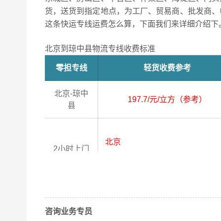
货，送货到指定地点，为工厂、贸易商、批发商、
这条快运专线运费怎么算，下面我们来详细介绍下
北京到琼中县物流专线收费标准
零担专线
轻货收费参考
北京-琼中
197.7/元/立方（参考）
县
北京
2小时上门
取货区域
朝阳区、昌平区、石景山区、大
区、平谷区、顺义区、通州区、
咨询业务专员
琼中县