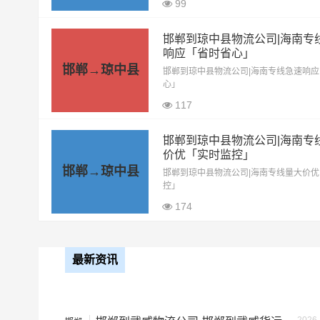
99
13米平板
8.5元
邯郸到琼中县物流公司|海南专
响应「省时省心」
邯郸→琼中县
17.5米平板
10.5元
邯郸到琼中县物流公司|海南专线急速响
心」
117
整车运输价格计算方式通常是
备注
邯郸到琼中县物流公司|海南专
价优「实时监控」
邯郸→琼中县
根据货物类型选择合适车型
邯郸到琼中县物流公司|海南专线量大价
控」
174
车型
装载体积（立
小面包车
4立方
最新资讯
中型面包车
6立方