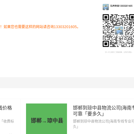
场、国营加钗农场、国营黎母山林业公司、红毛镇、和平镇
运乡、上安乡、湾岭镇、乌石农场、阳江农场、营根镇、中平
果您也需要这样的网站请咨询13303201605。
为市场透明价，仅供参考，不作为最终成交价格，望知晓！实际
货物特性来确定最终合作价格，可咨询
凯冉物流
客服获取报价。
里程
总价
2703.7公里
9460.5元
线价格
邯郸到琼中县物流公司|海南
可靠「要多久」
2703.7公里
14866.5元
邯郸→琼中县
惠「收费标
邯郸到琼中县物流公司|海南专线专业
久」
2703.7公里
20272.5元