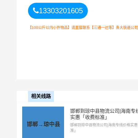
4小时送货
13303201605
长征镇、吊罗山乡、国营长征农
上门区域
山镇、岭头茶场、南方农场、什
细送货位置请电话沟通）
【100公斤以内小件物品】请直接联系【三通一达等】各大快递公司！如
以上
北京
到
琼中县
零担专线费用
备注
需要结合实际您的需求和
北京到琼中县物流公司整车运输收费标准
整车运输车
单价
型
相关线路
4.2米高栏
3.5元
邯郸到琼中县物流公司|海南专
实惠「收费标准」
6.8米高栏
5.5元
邯郸→琼中县
邯郸到琼中县物流公司|海南专线价格实
准」
9.6米高栏
7.5元