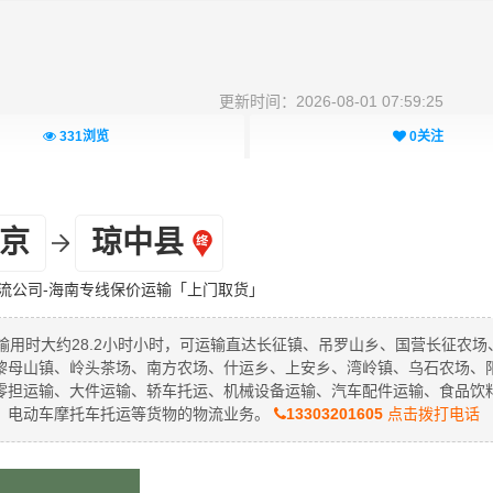
更新时间：2026-08-01 07:59:25
331
浏览
0
关注
京
琼中县
流公司-海南专线保价运输「上门取货」
运输用时大约28.2小时小时，可运输直达长征镇、吊罗山乡、国营长征农场
黎母山镇、岭头茶场、南方农场、什运乡、上安乡、湾岭镇、乌石农场、
零担运输、大件运输、轿车托运、机械设备运输、汽车配件运输、食品饮
、电动车摩托车托运等货物的物流业务。
13303201605
点击拨打电话