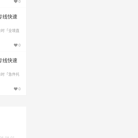
0
专线快速
准时「全境直
0
交价
专线快速
准时「急件托
0