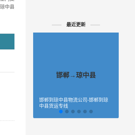
琼中县
最近更新
邯郸→琼中县
邯郸到琼中县物流公司-邯郸到琼
保定
、密云
中县货运专线
中县