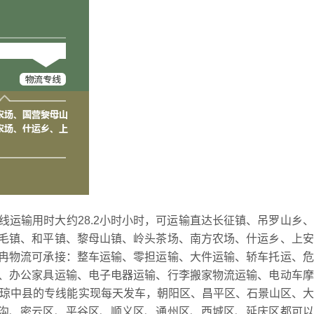
专线运输用时大约28.2小时小时，可运输直达长征镇、吊罗山乡
毛镇、和平镇、黎母山镇、岭头茶场、南方农场、什运乡、上安
冉物流可承接：整车运输、零担运输、大件运输、轿车托运、危
、办公家具运输、电子电器运输、行李搬家物流运输、电动车摩
到琼中县的专线能实现每天发车，朝阳区、昌平区、石景山区、
沟、密云区、平谷区、顺义区、通州区、西城区、延庆区都可以