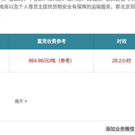
电商以及个人等货主提供货物安全有保障的运输服务，那北京到
。
重货收费参考
时效
864.96/元/吨（参考）
28.2小时
兴区、东城区、房山区、丰台区、怀柔区、海淀区、门头沟
展开
西城区、延庆区
添加业务微信