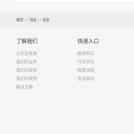
17米+箱式货车
150立方
首页
>>
河北
>>
北京
17.5米货车
137立方
了解我们
快速入口
其他货主物流经验分享
公司及发展
物流知识
我们的业务
行业资讯
已发过
北京
到
琼中县
货物的货主告诉大家如果你
我们的服务
政策法规
我们的案例
生活常识
1、包裹丢失或损坏：不靠谱的物流公司可能会在
解决方案
2、运输时间延迟：不靠谱的物流公司可能会在运
3、服务质量差：不靠谱的物流公司可能会提供劣
4、安全风险：不靠谱的物流公司可能会存在安全