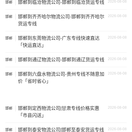
2026-08-08
邯郸到临沧物流公司-邯郸到临沧货运专线
方
邯郸
货车
2026-08-08
邯郸到齐齐哈尔物流公司-邯郸到齐齐哈尔
邯郸
17.5米
137立
17.5×2.8×2.9
货运专线
29吨
货车
方
2026-08-08
邯郸到东莞物流公司-广东专线快速直达
邯郸
「快运直达」
其他货主物流经验分享
2026-08-08
邯郸到通辽物流公司-邯郸到通辽货运专线
邯郸
已发过
北京
到
乌鲁木齐
货物的货主告诉大家如果你选择
了一家不靠谱的物流公司，可能会面临以下风险和损失：
2026-08-08
邯郸到六盘水物流公司-贵州专线不随意加
邯郸
价「省时省心」
1、包裹丢失或损坏：不靠谱的物流公司可能会在运输过程
中丢失或损坏你的包裹，导致你的物品无法送达或受到损
坏；
2026-08-08
邯郸到定西物流公司|甘肃专线价格实惠
邯郸
2、运输时间延迟：不靠谱的物流公司可能会在运输过程中
「市县闪送」
出现延误，导致你的物品无法按时送达；
2026-08-08
邯郸到泰安物流公司|邯郸至泰安货运专线
邯郸