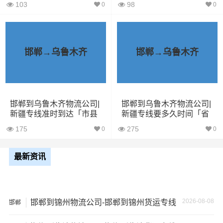
103
98
0
0
5米2货
28立方
6吨
5×2.4×2.9
车
邯郸→乌鲁木齐
邯郸→乌鲁木齐
6米8货
43立方
8吨
6×2.4×2.9
车
7米6货
48立方
10吨
7×2.4×2.9
邯郸到乌鲁木齐物流公司|
邯郸到乌鲁木齐物流公司|
车
新疆专线准时到达「市县
新疆专线要多久时间「省
闪送」
时省心」
175
275
0
0
9米6货
61立方
17吨
9×2.4×2.9
车
最新资讯
13米货
81立方
20吨
13×2.4×2.9
车
2026-08-08
邯郸到锦州物流公司-邯郸到锦州货运专线
邯郸
17米
150立
+箱式
27吨
17×2.8×2.9