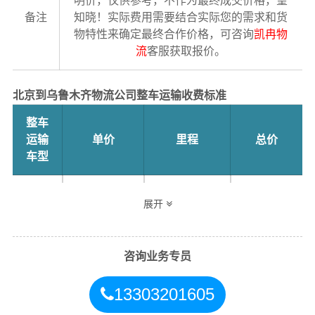
明价，仅供参考，不作为最终成交价格，望
备注
知晓！实际费用需要结合实际您的需求和货
物特性来确定最终合作价格，可咨询
凯冉物
流
客服获取报价。
北京到乌鲁木齐物流公司整车运输收费标准
整车
运输
单价
里程
总价
车型
4.2米
3.5元
2800公里
9800元
展开
高栏
6.8米
5.5元
2800公里
15400元
咨询业务专员
高栏
13303201605
9.6米
7.5元
2800公里
21000元