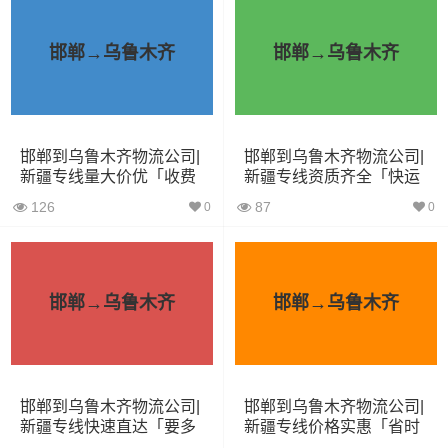
方）
邯郸→乌鲁木齐
邯郸→乌鲁木齐
小面包
4立方
0.8吨
1.8×1.6×1.7
车
中型面
6立方
1.2吨
2.4×1.6×1.9
包车
邯郸到乌鲁木齐物流公司|
邯郸到乌鲁木齐物流公司|
新疆专线量大价优「收费
新疆专线资质齐全「快运
标准」
直达」
126
87
依维柯
9立方
1.5吨
2.4×1.8×2.2
0
0
微型货
6立方
1.2吨
2×1.8×2.2
车
邯郸→乌鲁木齐
邯郸→乌鲁木齐
小型货
9立方
1.5吨
3×2×2.9
车
邯郸到乌鲁木齐物流公司|
邯郸到乌鲁木齐物流公司|
中型货
20立方
2吨
3.8×2×2.9
新疆专线快速直达「要多
新疆专线价格实惠「省时
车
久」
省心」