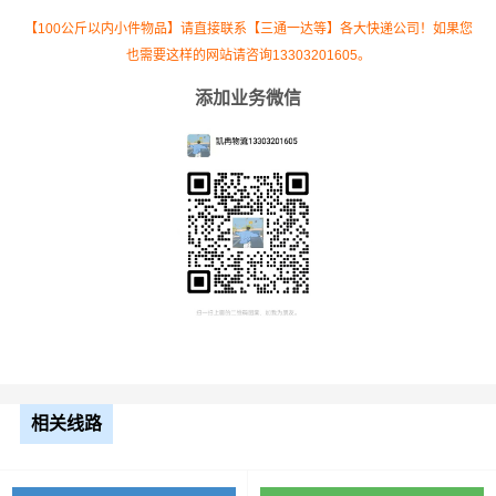
高栏
【100公斤以内小件物品】请直接联系【三通一达等】各大快递公司！如果您
也需要这样的网站请咨询13303201605。
13米
8.5元
2800公里
23800元
平板
添加业务微信
17.5
米平
10.5元
2800公里
29400元
板
整车运输价格计算方式通常是按单价×公里，
备注
以上报价为市场透明价，仅供参考，不作为
最终成交价格，望知晓！
根据货物类型选择合适车型
相关线路
装载体
装载重量
车型
积（立
尺寸（米）
（
吨
）