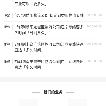
3、服务质量差：不靠谱的物流公司可能会提供劣质的服
专业可靠「要多久」
务，例如不及时回复客户咨询、不提供准确的物流信息
2026-08-08
保定到益阳物流公司-保定到益阳物流专线
等；
保定
2026-08-08
邯郸到朝阳龙城区物流公司|辽宁专线要多
邯郸
4、安全风险：不靠谱的物流公司可能会存在安全风险，例
久时间「时间多久」
如不遵守运输规定、不保障货物安全等；
2026-08-08
邯郸到上饶广信区物流公司|江西专线快速
邯郸
5、经济损失：如果你的包裹在运输过程中丢失或损坏，你
直达「多久时间」
可能需要支付额外的费用来修复或替换物品，导致经济损
失。
2026-08-08
邯郸到南宁邕宁区物流公司|广西专线快速
邯郸
直达「多久时间」
我们的业务