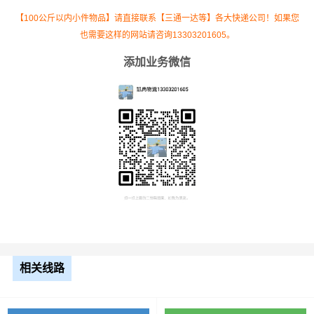
7.5元
2159公里
16192.5元
高栏
【100公斤以内小件物品】请直接联系【三通一达等】各大快递公司！如果您
也需要这样的网站请咨询13303201605。
13米
8.5元
2159公里
18351.5元
添加业务微信
平板
17.5
米平
10.5元
2159公里
22669.5元
板
整车运输价格计算方式通常是按单价×公里，
备注
以上报价为市场透明价，仅供参考，不作为
最终成交价格，望知晓！
根据货物类型选择合适车型
相关线路
装载体
装载重量