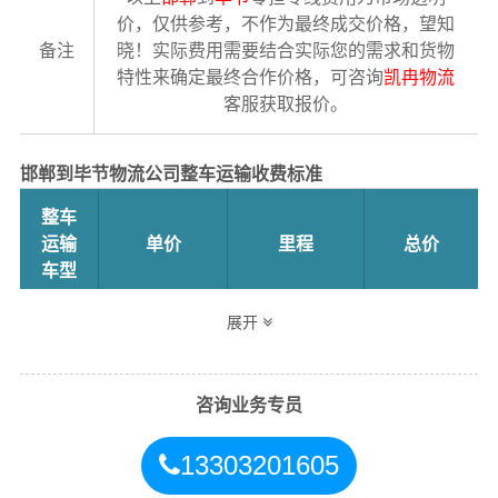
价，仅供参考，不作为最终成交价格，望知
备注
晓！实际费用需要结合实际您的需求和货物
特性来确定最终合作价格，可咨询
凯冉物流
客服获取报价。
邯郸到毕节物流公司整车运输收费标准
整车
运输
单价
里程
总价
车型
展开
4.2米
3.5元
2159公里
7556.5元
高栏
咨询业务专员
6.8米
5.5元
2159公里
11874.5元
高栏
13303201605
9.6米