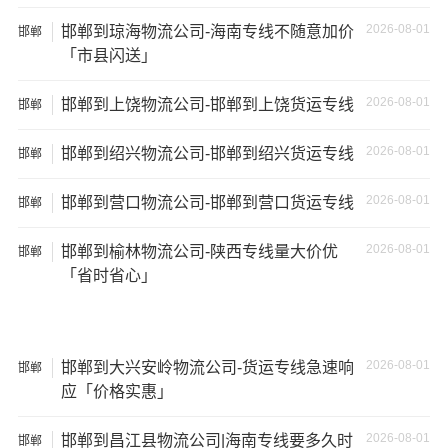
150立
+箱式
27吨
17×2.8×2.9
方
2026-08-01
邯郸到琼海物流公司-海南专线不随意加价
邯郸
货车
「市县闪送」
17.5米
137立
17.5×2.8×2.9
2026-08-01
邯郸到上饶物流公司-邯郸到上饶货运专线
29吨
邯郸
货车
方
2026-08-01
邯郸到绍兴物流公司-邯郸到绍兴货运专线
邯郸
其他货主物流经验分享
2026-08-01
邯郸到营口物流公司-邯郸到营口货运专线
邯郸
已发过
邯郸
到
毕节
货物的货主告诉大家如果你选择了一
2026-08-01
邯郸到榆林物流公司-陕西专线量大价优
邯郸
家不靠谱的物流公司，可能会面临以下风险和损失：
「省时省心」
1、包裹丢失或损坏：不靠谱的物流公司可能会在运输过程
中丢失或损坏你的包裹，导致你的物品无法送达或受到损
坏；
2026-08-01
邯郸到大兴安岭物流公司-货运专线急速响
邯郸
应「价格实惠」
2、运输时间延迟：不靠谱的物流公司可能会在运输过程中
出现延误，导致你的物品无法按时送达；
2026-08-01
邯郸到昌江县物流公司|海南专线要多久时
邯郸