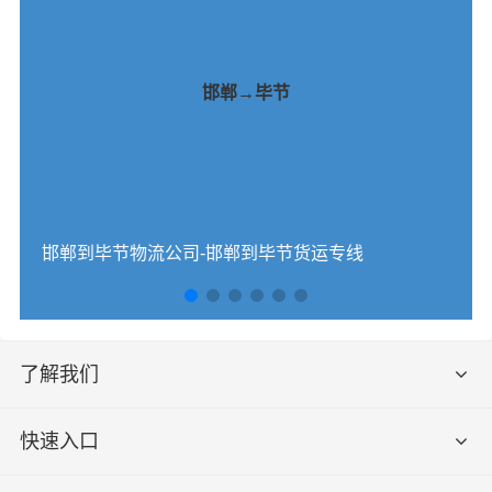
邯郸→毕节
邯郸到毕节物流公司-邯郸到毕节货运专线
了解我们
快速入口