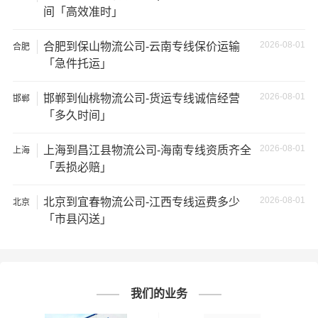
间「高效准时」
3、服务质量差：不靠谱的物流公司可能会提供劣质的服
务，例如不及时回复客户咨询、不提供准确的物流信息
2026-08-01
合肥到保山物流公司-云南专线保价运输
合肥
等；
「急件托运」
2026-08-01
4、安全风险：不靠谱的物流公司可能会存在安全风险，例
邯郸到仙桃物流公司-货运专线诚信经营
邯郸
「多久时间」
如不遵守运输规定、不保障货物安全等；
2026-08-01
上海到昌江县物流公司-海南专线资质齐全
上海
5、经济损失：如果你的包裹在运输过程中丢失或损坏，你
「丢损必赔」
可能需要支付额外的费用来修复或替换物品，导致经济损
失。
2026-08-01
北京到宜春物流公司-江西专线运费多少
北京
# 毕节专线
# 毕节货运
# 毕节物流
标签：
「市县闪送」
# 邯郸专线
# 邯郸货运
# 邯郸物流
# 物流专线
# 物流公司
我们的业务