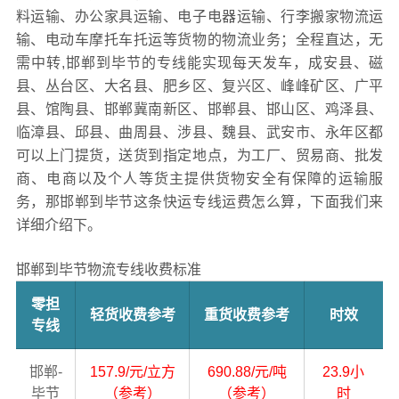
料运输、办公家具运输、电子电器运输、行李搬家物流运
输、电动车摩托车托运等货物的物流业务；全程直达，无
需中转,邯郸到毕节的专线能实现每天发车，成安县、磁
县、丛台区、大名县、肥乡区、复兴区、峰峰矿区、广平
县、馆陶县、邯郸冀南新区、邯郸县、邯山区、鸡泽县、
临漳县、邱县、曲周县、涉县、魏县、武安市、永年区都
可以上门提货，送货到指定地点，为工厂、贸易商、批发
商、电商以及个人等货主提供货物安全有保障的运输服
务，那邯郸到毕节这条快运专线运费怎么算，下面我们来
详细介绍下。
邯郸到毕节物流专线收费标准
零担
轻货收费参考
重货收费参考
时效
专线
邯郸-
157.9/元/立方
690.88/元/吨
23.9小
毕节
（参考）
（参考）
时