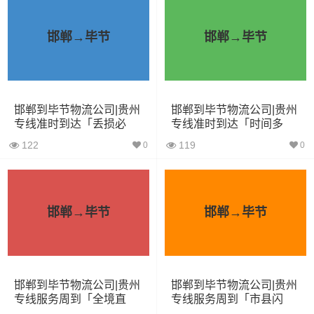
车型
积（立
尺寸（米）
（
吨
）
方）
邯郸→毕节
邯郸→毕节
小面包
4立方
0.8吨
1.8×1.6×1.7
车
中型面
邯郸到毕节物流公司|贵州
邯郸到毕节物流公司|贵州
6立方
1.2吨
2.4×1.6×1.9
专线准时到达「丢损必
专线准时到达「时间多
包车
赔」
久」
122
119
0
0
依维柯
9立方
1.5吨
2.4×1.8×2.2
微型货
6立方
1.2吨
2×1.8×2.2
邯郸→毕节
邯郸→毕节
车
小型货
9立方
1.5吨
3×2×2.9
车
邯郸到毕节物流公司|贵州
邯郸到毕节物流公司|贵州
专线服务周到「全境直
专线服务周到「市县闪
中型货
20立方
2吨
3.8×2×2.9
达」
送」