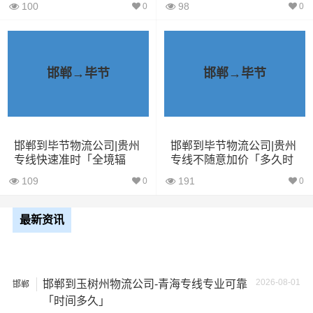
车
100
98
0
0
5米2货
28立方
6吨
5×2.4×2.9
车
邯郸→毕节
邯郸→毕节
6米8货
43立方
8吨
6×2.4×2.9
车
邯郸到毕节物流公司|贵州
邯郸到毕节物流公司|贵州
7米6货
48立方
10吨
7×2.4×2.9
专线快速准时「全境辐
专线不随意加价「多久时
车
射」
间」
109
191
0
0
9米6货
61立方
17吨
9×2.4×2.9
车
最新资讯
13米货
81立方
20吨
13×2.4×2.9
车
2026-08-01
邯郸到玉树州物流公司-青海专线专业可靠
邯郸
「时间多久」
17米