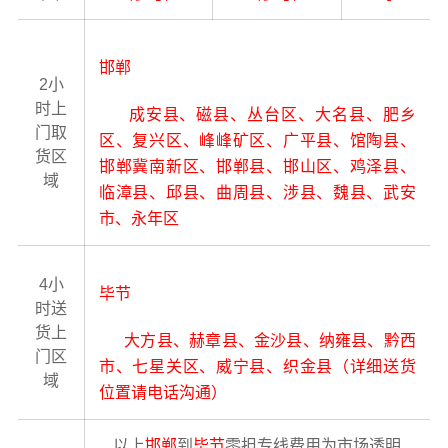
邯郸
2小
时上
成安县、磁县、丛台区、大名县、肥乡
门取
区、复兴区、峰峰矿区、广平县、馆陶县、
货区
邯郸冀南新区、邯郸县、邯山区、鸡泽县、
域
临漳县、邱县、曲周县、涉县、魏县、武安
市、永年区
4小
毕节
时送
货上
大方县、赫章县、金沙县、纳雍县、黔西
门区
市、七星关区、威宁县、织金县（详细送货
域
位置请电话沟通）
以上
邯郸
到
毕节
零担专线费用为市场透明