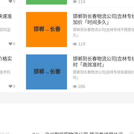
114
0
941公里
3293.5元
快速准
邯郸到长春物流公司|吉林专
加价「时间多久」
941公里
5175.5元
邯郸→长春
「实时监
邯郸到长春物流公司|吉林专线不随意
久」
941公里
7057.5元
119
0
价格实
邯郸到长春物流公司|吉林专
941公里
7998.5元
时「高效准时」
邯郸→长春
「急件托
邯郸到长春物流公司|吉林专线快速准
941公里
9880.5元
时」
285
0
按单价×公里，以上报价为市场透明价，仅供参考，不作为最终成
格，望知晓！