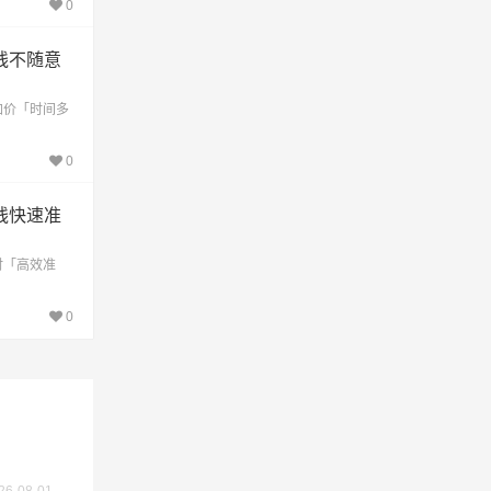
0
线不随意
加价「时间多
0
线快速准
时「高效准
0
交价