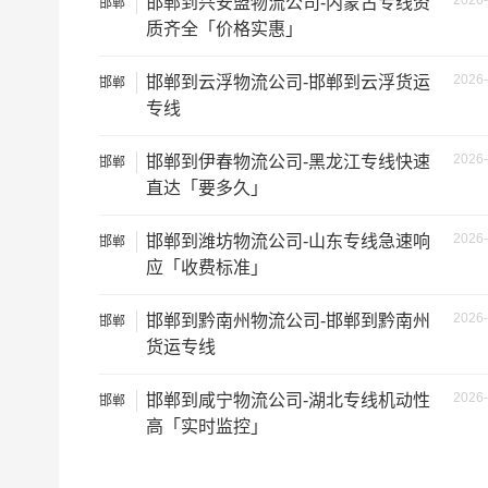
2026-
邯郸到兴安盟物流公司-内蒙古专线资
邯郸
车型
装载体积（立
质齐全「价格实惠」
小面包车
4立方
2026-
邯郸到云浮物流公司-邯郸到云浮货运
邯郸
专线
中型面包车
6立方
2026-
邯郸到伊春物流公司-黑龙江专线快速
邯郸
依维柯
9立方
直达「要多久」
微型货车
6立方
2026-
邯郸到潍坊物流公司-山东专线急速响
邯郸
应「收费标准」
小型货车
9立方
2026-
邯郸到黔南州物流公司-邯郸到黔南州
邯郸
中型货车
20立方
货运专线
2026-
邯郸到咸宁物流公司-湖北专线机动性
邯郸
5米2货车
28立方
高「实时监控」
6米8货车
43立方