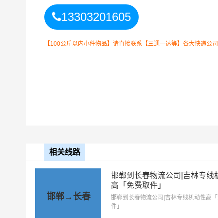
邯郸
2小时上门
13303201605
取货区域
成安县、磁县、丛台区、大名县
邯郸县、邯山区、鸡泽县、临漳
【100公斤以内小件物品】请直接联系【三通一达等】各大快递公司！如
长春
4小时送货
上门区域
朝阳区、德惠市、高新区、公主
区、开发区、双阳区、榆树市、
以上
邯郸
到
长春
零担专线费用为
备注
相关线路
要结合实际您的需求和货
邯郸到长春物流公司|吉林专线
邯郸到长春物流公司整车运输收费标准
高「免费取件」
邯郸→长春
邯郸到长春物流公司|吉林专线机动性高
整车运输车
件」
单价
型