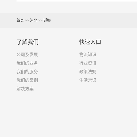
7米6货车
48立方
首页
>>
河北
>>
邯郸
9米6货车
61立方
13米货车
81立方
了解我们
快速入口
公司及发展
物流知识
17米+箱式货车
150立方
我们的业务
行业资讯
我们的服务
政策法规
17.5米货车
137立方
我们的案例
生活常识
解决方案
其他货主物流经验分享
已发过
邯郸
到
长春
货物的货主告诉大家如果你选
1、包裹丢失或损坏：不靠谱的物流公司可能会在