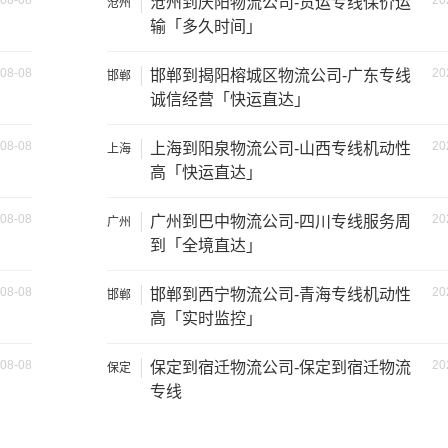
08-08
20
沧州到庆阳物流公司-货运专线保价运
沧州
方）
装载重量（
吨
）
尺寸（米）
输「多久时间」
1.8×1.6×1.7
0.8吨
08-08
20
邯郸到揭阳榕城区物流公司-广东专线
邯郸
诚信经营「快运直达」
1.2吨
2.4×1.6×1.9
08-08
20
上海到阳泉物流公司-山西专线机动性
上海
1.5吨
2.4×1.8×2.2
高「快运直达」
1.2吨
2×1.8×2.2
08-08
20
广州到巴中物流公司-四川专线服务周
广州
到「全境直达」
1.5吨
3×2×2.9
08-08
20
邯郸到西宁物流公司-青海专线机动性
邯郸
2吨
3.8×2×2.9
高「实时监控」
08-08
20
保定到宿迁物流公司-保定到宿迁物流
保定
6吨
5×2.4×2.9
专线
8吨
6×2.4×2.9