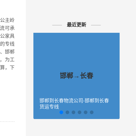
、公主岭
最近更新
流可承
公家具
春的专线
、邯郸
，为工
算，下
邯郸→长春
邯郸到长春物流公司-邯郸到长春
石家
货运专线
长春