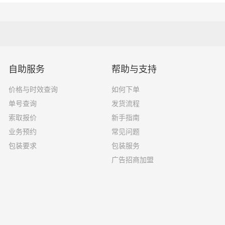
10吨
7×2.4×2.9
17吨
9×2.4×2.9
20吨
13×2.4×2.9
自助服务
帮助与支持
价格与时效查询
如何下单
27吨
17×2.8×2.9
单号查询
发货流程
17.5×2.8×2.9
索取报价
新手指南
29吨
业务预约
常见问题
包装要求
包装服务
广告招商加盟
择了一家不靠谱的物流公司，可能会面临以下风险和损失：
运输过程中丢失或损坏你的包裹，导致你的物品无法送达或受到