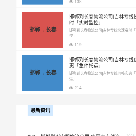
138
4.2米高栏
3.5元
邯郸到长春物流公司|吉林专线
时「实时监控」
6.8米高栏
5.5元
邯郸→长春
邯郸到长春物流公司|吉林专线快速准时
控」
9.6米高栏
7.5元
119
邯郸到长春物流公司|吉林专线
13米平板
8.5元
惠「急件托运」
邯郸→长春
邯郸到长春物流公司|吉林专线价格实惠
17.5米平板
10.5元
运」
214
整车运输价格计算方式通常是
备注
最新资讯
根据货物类型选择合适车型