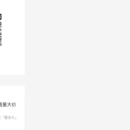
新区、
、南关
用需
线量大价
优「要多久」