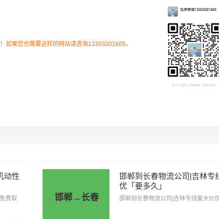
、肥乡区、复兴区、峰峰矿区、广平县、馆陶县、邯郸冀南
县、邱县、曲周县、涉县、魏县、武安市、永年区
果您也需要这样的网站请咨询13303201605。
岭市、九台区、高新区、开发区、宽城区、绿园区、农安县
二道区（详细送货位置请电话沟通）
市场透明价，仅供参考，不作为最终成交价格，望知晓！实际费
物特性来确定最终合作价格，可咨询
凯冉物流
客服获取报价。
机动性
邯郸到长春物流公司|吉林专
优「要多久」
邯郸→长春
「免费取
邯郸到长春物流公司|吉林专线量大价
里程
总价