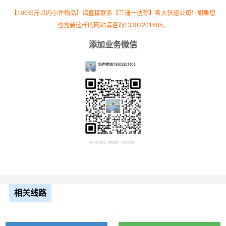
米平
10.5元
716公里
7518元
【100公斤以内小件物品】请直接联系【三通一达等】各大快递公司！如果您
板
也需要这样的网站请咨询13303201605。
添加业务微信
整车运输价格计算方式通常是按单价×公里，
备注
以上报价为市场透明价，仅供参考，不作为
最终成交价格，望知晓！
根据货物类型选择合适车型
装载体
装载重量
车型
积（立
尺寸（米）
（
吨
）
方）
小面包
4立方
0.8吨
1.8×1.6×1.7
相关线路
车
中型面