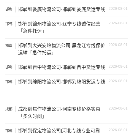
其他货主物流经验分享
2026-08-01
邯郸到娄底物流公司-邯郸到娄底货运专线
邯郸
已发过
邯郸
到
晋城
货物的货主告诉大家如果你选择了一
2026-08-01
邯郸到锦州物流公司-辽宁专线诚信经营
邯郸
家不靠谱的物流公司，可能会面临以下风险和损失：
「急件托运」
1、包裹丢失或损坏：不靠谱的物流公司可能会在运输过程
2026-08-01
邯郸到大兴安岭物流公司-黑龙江专线保价
邯郸
中丢失或损坏你的包裹，导致你的物品无法送达或受到损
运输「急件托运」
坏；
2026-08-01
邯郸到晋中物流公司-邯郸到晋中货运专线
邯郸
2、运输时间延迟：不靠谱的物流公司可能会在运输过程中
2026-08-01
出现延误，导致你的物品无法按时送达；
邯郸到绵阳物流公司-邯郸到绵阳货运专线
邯郸
3、服务质量差：不靠谱的物流公司可能会提供劣质的服
务，例如不及时回复客户咨询、不提供准确的物流信息
2026-08-01
成都到焦作物流公司-河南专线价格实惠
成都
等；
「多久时间」
4、安全风险：不靠谱的物流公司可能会存在安全风险，例
2026-08-01
邯郸到保定物流公司|河北专线专业可靠
邯郸