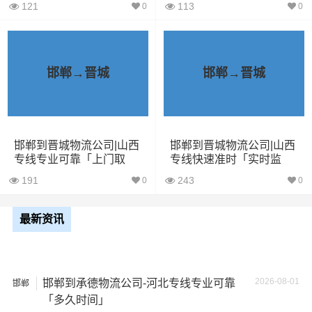
车
121
113
0
0
7米6货
48立方
10吨
7×2.4×2.9
车
邯郸→晋城
邯郸→晋城
9米6货
61立方
17吨
9×2.4×2.9
车
13米货
邯郸到晋城物流公司|山西
邯郸到晋城物流公司|山西
81立方
20吨
13×2.4×2.9
专线专业可靠「上门取
专线快速准时「实时监
车
货」
控」
191
243
0
0
17米
150立
+箱式
27吨
17×2.8×2.9
最新资讯
方
货车
17.5米
137立
17.5×2.8×2.9
29吨
2026-08-01
货车
方
邯郸到承德物流公司-河北专线专业可靠
邯郸
「多久时间」