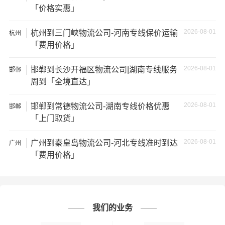
如不遵守运输规定、不保障货物安全等；
「价格实惠」
5、经济损失：如果你的包裹在运输过程中丢失或损坏，你
2026-08-01
杭州到三门峡物流公司-河南专线保价运输
杭州
可能需要支付额外的费用来修复或替换物品，导致经济损
「费用价格」
失。
2026-08-01
邯郸到长沙开福区物流公司|湖南专线服务
邯郸
周到「全境直达」
邯郸到山西物流线路查询
邯郸到长治物流公司
2026-08-01
邯郸到常德物流公司-湖南专线价格优惠
邯郸
「上门取货」
邯郸到大同物流公司
2026-08-01
广州到秦皇岛物流公司-河北专线准时到达
广州
邯郸到晋城物流公司
「费用价格」
邯郸到晋中物流公司
邯郸到临汾物流公司
我们的业务
山西
邯郸到吕梁物流公司