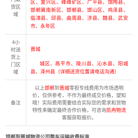
区、复兴区、峰峰矿区、广平县、馆陶县、
货区
邯郸冀南新区、邯郸县、邯山区、鸡泽县、
域
临漳县、邱县、曲周县、涉县、魏县、武安
市、永年区
4小
晋城
时送
货上
城区、高平市、陵川县、沁水县、阳城
门区
县、泽州县（详细送货位置请电话沟通）
域
以上
邯郸
到
晋城
零担专线费用为市场透明
价，仅供参考，不作为最终成交价格，望知
备注
晓！实际费用需要结合实际您的需求和货物
特性来确定最终合作价格，可咨询
凯冉物流
客服获取报价。
邯郸到晋城物流公司整车运输收费标准