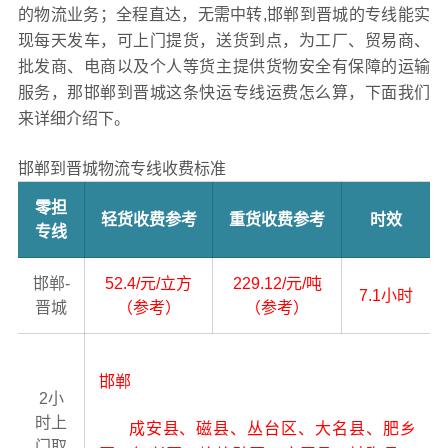
的物流业务；全程直达，无需中转,邯郸到晋城的专线能实
现每天发车，可上门提货，送货到点，为工厂、贸易商、
批发商、电商以及个人等货主提供货物安全有保障的运输
服务，那邯郸到晋城这条快运专线运费怎么算，下面我们
来详细介绍下。
邯郸到晋城物流专线收费标准
零担
轻货收费参考
重货收费参考
时效
专线
邯郸-
52.4/元/立方
229.12/元/吨
7.1小时
晋城
（参考）
（参考）
邯郸
2小
时上
成安县、磁县、丛台区、大名县、肥乡
门取