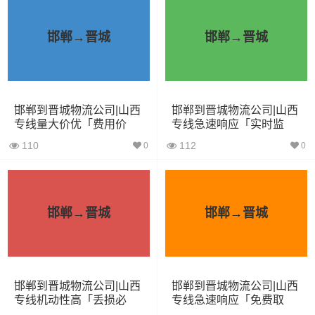
6立方
1.2吨
2.4×1.6×1.9
包车
邯郸→晋城
邯郸→晋城
依维柯
9立方
1.5吨
2.4×1.8×2.2
微型货
6立方
1.2吨
2×1.8×2.2
车
邯郸到晋城物流公司|山西
邯郸到晋城物流公司|山西
专线量大价优「费用价
专线急速响应「实时监
格」
控」
小型货
110
112
0
0
9立方
1.5吨
3×2×2.9
车
中型货
20立方
2吨
3.8×2×2.9
车
邯郸→晋城
邯郸→晋城
5米2货
28立方
6吨
5×2.4×2.9
车
邯郸到晋城物流公司|山西
邯郸到晋城物流公司|山西
6米8货
专线机动性高「丢损必
专线急速响应「免费取
43立方
8吨
6×2.4×2.9
赔」
件」