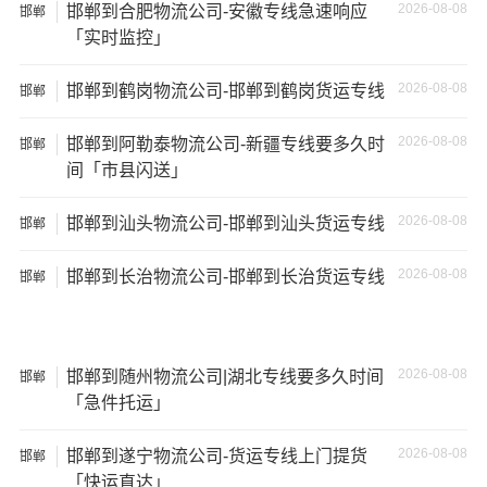
2026-08-08
邯郸到合肥物流公司-安徽专线急速响应
邯郸
失。
「实时监控」
2026-08-08
邯郸到鹤岗物流公司-邯郸到鹤岗货运专线
邯郸
2026-08-08
邯郸到阿勒泰物流公司-新疆专线要多久时
邯郸
间「市县闪送」
2026-08-08
邯郸到汕头物流公司-邯郸到汕头货运专线
邯郸
2026-08-08
邯郸到长治物流公司-邯郸到长治货运专线
邯郸
2026-08-08
邯郸到随州物流公司|湖北专线要多久时间
邯郸
温馨提示
「急件托运」
★ 本站所列
邯郸到拉萨物流专线
费用与时效仅供参考，如
2026-08-08
邯郸到遂宁物流公司-货运专线上门提货
邯郸
需详细了解最低资费请电话咨询。
「快运直达」