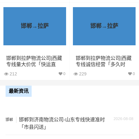
一家不靠谱的物流公司，可能会面临以下风险和损失：
1、包裹丢失或损坏：不靠谱的物流公司可能会在运输过程
邯郸→拉萨
邯郸→拉萨
中丢失或损坏你的包裹，导致你的物品无法送达或受到损
坏；
2、运输时间延迟：不靠谱的物流公司可能会在运输过程中
邯郸到拉萨物流公司|西藏
邯郸到拉萨物流公司|西藏
出现延误，导致你的物品无法按时送达；
专线量大价优「快运直
专线诚信经营「多久时
达」
间」
212
229
0
0
3、服务质量差：不靠谱的物流公司可能会提供劣质的服
务，例如不及时回复客户咨询、不提供准确的物流信息
等；
最新资讯
4、安全风险：不靠谱的物流公司可能会存在安全风险，例
如不遵守运输规定、不保障货物安全等；
2026-08-08
邯郸到济南物流公司-山东专线快速准时
邯郸
「市县闪送」
5、经济损失：如果你的包裹在运输过程中丢失或损坏，你
可能需要支付额外的费用来修复或替换物品，导致经济损