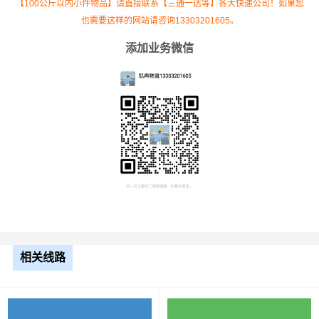
【100公斤以内小件物品】请直接联系【三通一达等】各大快递公司！如果您
也需要这样的网站请咨询13303201605。
添加业务微信
根据货物类型选择合适车型
相关线路
车型
装载体积
装载重量
尺寸（米）
3.2米货车
9.6立方
1.2吨
3.2×1.5×2