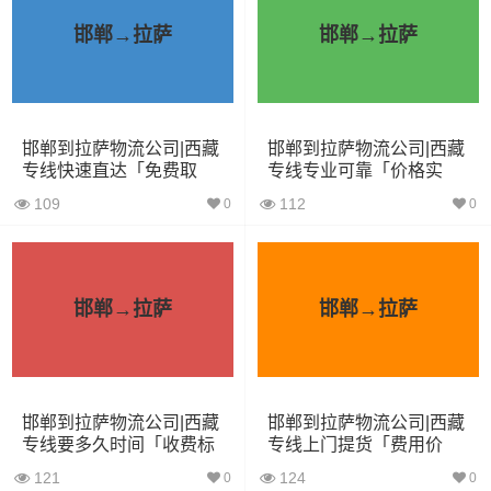
3.8米货车
15立方
2吨
3.8×1.7×2.2
邯郸→拉萨
邯郸→拉萨
4.2米货车
22立方
5吨
4.2×2.4×2.5
5.2米货车
31立方
8吨
5.2×2.4×2.6
邯郸到拉萨物流公司|西藏
邯郸到拉萨物流公司|西藏
6.8米货车
40立方
10吨
6.8×2.4×2.8
专线快速直达「免费取
专线专业可靠「价格实
件」
惠」
109
112
0
0
7.6米货车
48立方
16吨
7.6×2.4×2.8
9.6米货车
58立方
18吨
9.6×2.4×2.5
13米货车
80立方
33吨
13×2.4×2.8
邯郸→拉萨
邯郸→拉萨
17.5米货车
130立方
33吨
17.5×3×2.8
其他货主物流经验分享
邯郸到拉萨物流公司|西藏
邯郸到拉萨物流公司|西藏
专线要多久时间「收费标
专线上门提货「费用价
准」
格」
已发过
邯郸到拉萨物流运输
的货主告诉大家如果你选择了
121
124
0
0