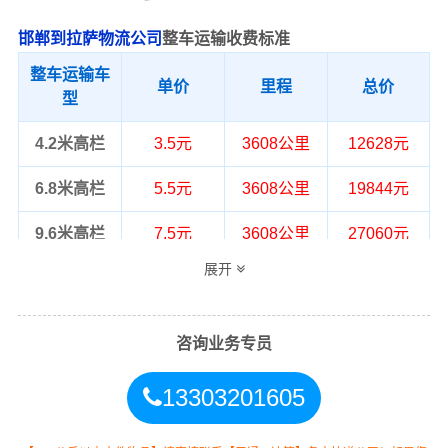
邯郸到拉萨物流公司
整车运输收费标准
整车运输车
单价
里程
总价
型
4.2米高栏
3.5元
3608公里
12628元
6.8米高栏
5.5元
3608公里
19844元
9.6米高栏
7.5元
3608公里
27060元
展开
13米高栏
8.5元
3608公里
30668元
17.5米平板
10.5元
3608公里
37884元
咨询业务专员
整车运输价格计算方式通常是按单价×公
备注
里，以上报价为市场透明价，仅供参
13303201605
考，不作为最终成交价格，望知晓！