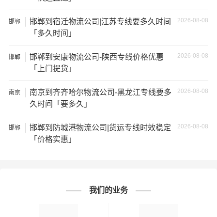
★ 由于货运运输比较特殊，请您托运之前仔细清点您所托
2026-08-08
邯郸到宿迁物流公司|江苏专线要多久时间
邯郸
运的所有物品；如果您的货物需要临时存放，请尽早最快
「多久时间」
通知公司客服以便安排仓库存放。
2026-08-08
邯郸到安康物流公司-陕西专线价格优惠
邯郸
「上门提货」
★ 为了提高
邯郸到拉萨货运专线
的服务质量，欢迎您对我
们的服务提出意见或建议，我们会认真对待并及时把处理
2026-08-08
南京到齐齐哈尔物流公司-黑龙江专线要多
南京
意见汇报于您，非常感谢您对我们的支持，我们将为客户
久时间「要多久」
的需求做出不懈的努力，您的满意就是我们前进的动力!
# 拉萨专线
# 拉萨货运
# 拉萨物流
标签：
2026-08-08
邯郸到防城港物流公司|货运专线时效稳定
邯郸
# 邯郸专线
# 邯郸货运
# 邯郸物流
「价格实惠」
# 物流专线
# 物流公司
我们的业务