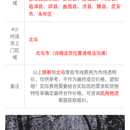
域
临漳县、邱县、曲周县、涉县、魏县、武安
市、永年区
4小
时送
北屯
货上
门区
北屯市（详细送货位置请电话沟通）
域
以上
邯郸
到
北屯
零担专线费用为市场透明
价，仅供参考，不作为最终成交价格，望知
备注
晓！实际费用需要结合实际您的需求和货物
特性来确定最终合作价格，可咨询
凯冉物流
客服获取报价。