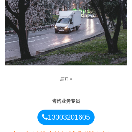
邯郸到北屯物流公司整车运输收费标准
展开
整车
运输
单价
里程
总价
咨询业务专员
车型
13303201605
4.2米
3.5元
3284公里
11494元
高栏