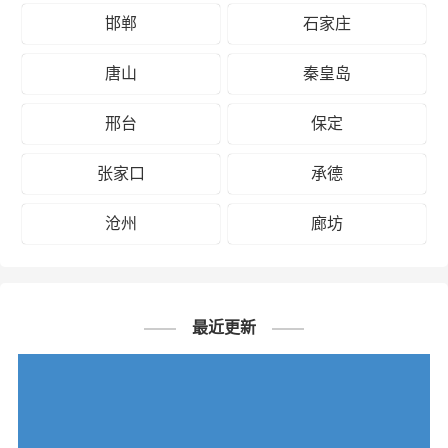
邯郸到阿
邯郸到阿
邯郸到阿拉尔
邯郸
石家庄
克苏物流
勒泰物流
物流公司
公司
公司
唐山
秦皇岛
# 北屯专线
# 北屯货运
# 北屯物流
标签：
邢台
保定
# 邯郸专线
# 邯郸货运
# 邯郸物流
# 物流专线
# 物流公司
张家口
承德
沧州
廊坊
最近更新