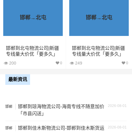
小型货
9立方
1.5吨
3×2×2.9
车
邯郸→北屯
邯郸→北屯
中型货
20立方
2吨
3.8×2×2.9
车
邯郸到北屯物流公司|新疆
邯郸到北屯物流公司|新疆
5米2货
28立方
6吨
5×2.4×2.9
专线量大价优「要多久」
专线量大价优「要多久」
车
200
249
0
0
6米8货
43立方
8吨
6×2.4×2.9
车
最新资讯
7米6货
48立方
10吨
7×2.4×2.9
车
2026-08-01
邯郸到琼海物流公司-海南专线不随意加价
邯郸
「市县闪送」
9米6货
61立方
17吨
9×2.4×2.9
车
2026-08-01
邯郸到佳木斯物流公司-邯郸到佳木斯货运
邯郸