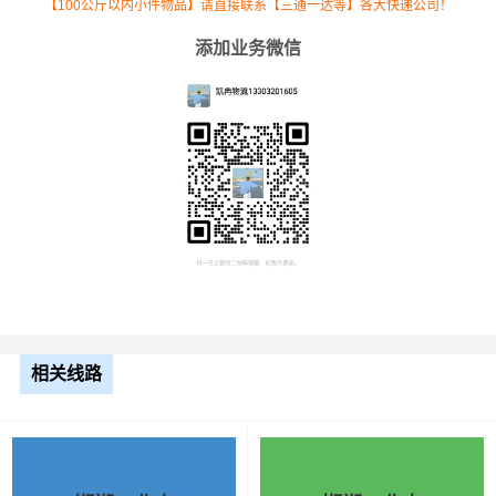
【100公斤以内小件物品】请直接联系【三通一达等】各大快递公司！
6.8米
5.5元
3284公里
18062元
添加业务微信
高栏
9.6米
7.5元
3284公里
24630元
高栏
13米
8.5元
3284公里
27914元
平板
17.5
米平
10.5元
3284公里
34482元
板
相关线路
整车运输价格计算方式通常是按单价×公里，
备注
以上报价为市场透明价，仅供参考，不作为
最终成交价格，望知晓！