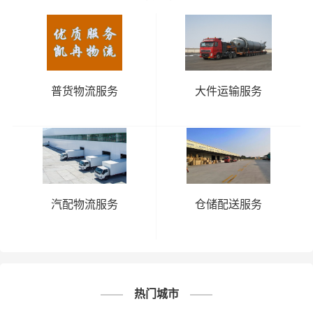
邯郸到博
邯郸到巴
邯郸到昌
邯郸到北屯物
尔塔拉物
音郭楞物
吉州物流
流公司
流公司
流公司
公司
邯郸到塔
邯郸到石
邯郸到哈
邯郸到和田物
普货物流服务
大件运输服务
城物流公
河子物流
密物流公
流公司
司
公司
司
邯郸到克
邯郸到胡
邯郸到克孜勒
邯郸到喀
拉玛依物
杨河物流
苏柯尔克孜物
什物流公
流公司
公司
流公司
司
新
疆
邯郸到可
邯郸到昆
邯郸到图
汽配物流服务
仓储配送服务
邯郸到铁门关
克达拉物
玉物流公
木舒克物
物流公司
流公司
司
流公司
邯郸到吐
邯郸到乌
邯郸到伊
邯郸到五家渠
鲁番物流
鲁木齐物
犁州物流
物流公司
公司
流公司
公司
热门城市