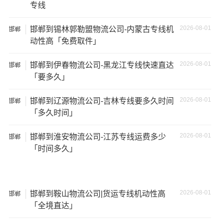
专线
13米货
81立方
20吨
13×2.4×2.9
车
2026-08-01
邯郸到锡林郭勒盟物流公司-内蒙古专线机
邯郸
动性高「免费取件」
17米
150立
+箱式
27吨
17×2.8×2.9
2026-08-01
方
邯郸到伊春物流公司-黑龙江专线快速直达
邯郸
货车
「要多久」
17.5米
137立
17.5×2.8×2.9
2026-08-01
邯郸到辽源物流公司-吉林专线要多久时间
邯郸
29吨
货车
方
「多久时间」
2026-08-01
邯郸到淮安物流公司-江苏专线运费多少
邯郸
其他货主物流经验分享
「时间多久」
已发过
邯郸
到
北屯
货物的货主告诉大家如果你选择了一
家不靠谱的物流公司，可能会面临以下风险和损失：
2026-08-01
邯郸到鞍山物流公司|货运专线机动性高
邯郸
1、包裹丢失或损坏：不靠谱的物流公司可能会在运输过程
「全境直达」
中丢失或损坏你的包裹，导致你的物品无法送达或受到损