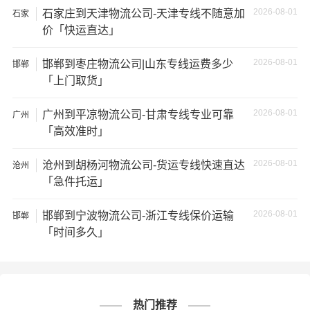
坏；
2026-08-01
石家庄到天津物流公司-天津专线不随意加
石家
庄
价「快运直达」
2、运输时间延迟：不靠谱的物流公司可能会在运输过程中
出现延误，导致你的物品无法按时送达；
2026-08-01
邯郸到枣庄物流公司|山东专线运费多少
邯郸
「上门取货」
3、服务质量差：不靠谱的物流公司可能会提供劣质的服
2026-08-01
务，例如不及时回复客户咨询、不提供准确的物流信息
广州到平凉物流公司-甘肃专线专业可靠
广州
「高效准时」
等；
2026-08-01
沧州到胡杨河物流公司-货运专线快速直达
沧州
4、安全风险：不靠谱的物流公司可能会存在安全风险，例
「急件托运」
如不遵守运输规定、不保障货物安全等；
2026-08-01
邯郸到宁波物流公司-浙江专线保价运输
邯郸
5、经济损失：如果你的包裹在运输过程中丢失或损坏，你
「时间多久」
可能需要支付额外的费用来修复或替换物品，导致经济损
失。
邯郸到新疆物流线路查询
热门推荐