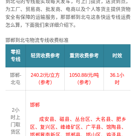
到北屯的专线能实现每天发车，可上门提货，送货到点，
为工厂、贸易商、批发商、电商以及个人等货主提供货物
安全有保障的运输服务，那邯郸到北屯这条快运专线运费
怎么算，下面我们来详细介绍下。
邯郸到北屯物流专线收费标准
零担
轻货收费参考
重货收费参考
时效
专线
邯郸-
240.2/元/立方
1050.88/元/吨
36.1小
北屯
（参考）
（参考）
时
邯郸
2小
时上
成安县、磁县、丛台区、大名县、肥乡
门取
区、复兴区、峰峰矿区、广平县、馆陶县、
货区
邯郸冀南新区、邯郸县、邯山区、鸡泽县、