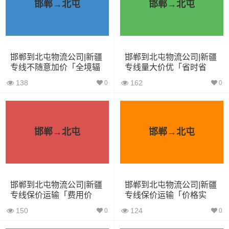
邯郸→北屯
邯郸→北屯
根据货物类型选择合适车型
装载体
装载重量
车型
积（立
尺寸（米）
邯郸到北屯物流公司|新疆
邯郸到北屯物流公司|新疆
（
吨
）
方）
专线不随意加价「全境辐
专线量大价优「省时省
射」
心」
138
162
0
0
小面包
4立方
0.8吨
1.8×1.6×1.7
车
中型面
邯郸→北屯
邯郸→北屯
6立方
1.2吨
2.4×1.6×1.9
包车
依维柯
9立方
1.5吨
2.4×1.8×2.2
邯郸到北屯物流公司|新疆
邯郸到北屯物流公司|新疆
专线保价运输「费用价
专线保价运输「价格实
微型货
6立方
1.2吨
2×1.8×2.2
格」
惠」
车
150
124
0
0