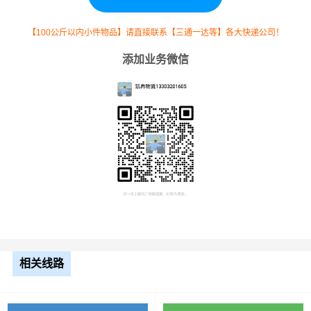
7.5元
4113公里
30847.5元
高栏
【100公斤以内小件物品】请直接联系【三通一达等】各大快递公司！
13米
添加业务微信
8.5元
4113公里
34960.5元
平板
17.5
米平
10.5元
4113公里
43186.5元
板
整车运输价格计算方式通常是按单价×公里，
备注
以上报价为市场透明价，仅供参考，不作为
最终成交价格，望知晓！
根据货物类型选择合适车型
相关线路
装载体
装载重量