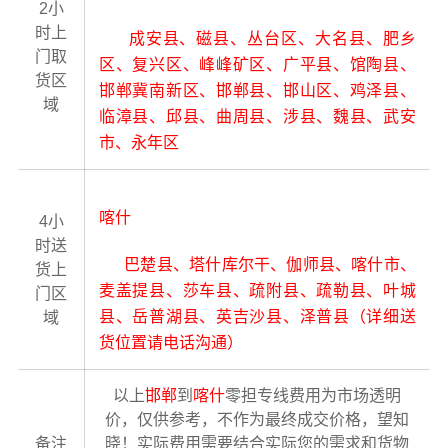
2小
时上
成安县、磁县、丛台区、大名县、肥乡
门取
区、复兴区、峰峰矿区、广平县、馆陶县、
货区
邯郸冀南新区、邯郸县、邯山区、鸡泽县、
域
临漳县、邱县、曲周县、涉县、魏县、武安
市、永年区
喀什
4小
时送
巴楚县、塔什库尔干、伽师县、喀什市、
货上
麦盖提县、莎车县、疏附县、疏勒县、叶城
门区
县、岳普湖县、英吉沙县、泽普县（详细送
域
货位置请电话沟通）
以上
邯郸
到
喀什
零担专线费用为市场透明
价，仅供参考，不作为最终成交价格，望知
备注
晓！实际费用需要结合实际您的需求和货物