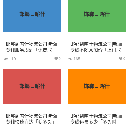
车型
积（立
尺寸（米）
（
吨
）
方）
邯郸→喀什
邯郸→喀什
小面包
4立方
0.8吨
1.8×1.6×1.7
车
中型面
邯郸到喀什物流公司|新疆
邯郸到喀什物流公司|新疆
6立方
1.2吨
2.4×1.6×1.9
专线服务周到「免费取
专线不随意加价「上门取
包车
件」
货」
119
165
0
0
依维柯
9立方
1.5吨
2.4×1.8×2.2
微型货
6立方
1.2吨
2×1.8×2.2
邯郸→喀什
邯郸→喀什
车
小型货
9立方
1.5吨
3×2×2.9
车
邯郸到喀什物流公司|新疆
邯郸到喀什物流公司|新疆
专线快速直达「要多久」
专线运费多少「多久时
中型货
间」
20立方
2吨
3.8×2×2.9