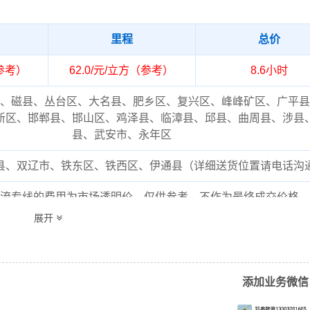
里程
总价
（参考）
62.0/元/立方（参考）
8.6小时
、磁县、丛台区、大名县、肥乡区、复兴区、峰峰矿区、广平县
新区、邯郸县、邯山区、鸡泽县、临漳县、邱县、曲周县、涉县
县、武安市、永年区
县、双辽市、铁东区、铁西区、伊通县（详细送货位置请电话沟
流专线的费用为市场透明价，仅供参考，不作为最终成交价格，
结合实际您的需求和货物特性来确定最终合作价格，可咨询凯冉
展开
客服获取报价。
添加业务微信