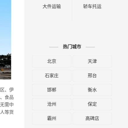
大件运输
轿车托运
热门城市
北京
天津
石家庄
邢台
邯郸
衡水
西区、伊
、食品
沧州
保定
无需中
人等货
霸州
高碑店