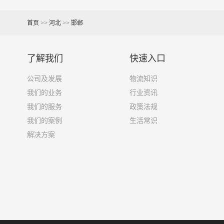
9.6米货车
58立方
首页
>>
河北
>>
邯郸
13米货车
80立方
了解我们
快速入口
17.5米货车
130立方
公司及发展
物流知识
其他货主物流经验分享
我们的业务
行业资讯
我们的服务
政策法规
已发过
邯郸到四平物流运输
的货主告诉大家如果你
我们的案例
生活常识
解决方案
1、包裹丢失或损坏：不靠谱的物流公司可能会在
2、运输时间延迟：不靠谱的物流公司可能会在运
3、服务质量差：不靠谱的物流公司可能会提供劣
4、安全风险：不靠谱的物流公司可能会存在安全