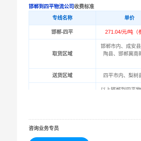
邯郸到四平物流公司
收费标准
专线名称
单价
邯郸-四平
271.04/元/吨
邯郸市内、成安县
取货区域
陶县、邯郸冀南
送货区域
四平市内、梨树
以上邯郸到四平物
备注
晓！实际费用需要
咨询业务专员