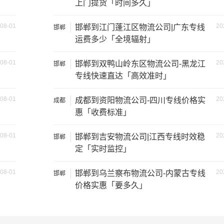
上门提货「时间多久」
08-01
20
邯郸到江门蓬江区物流公司|广东专线
邯郸
运费多少「全境辐射」
08-01
20
邯郸到双鸭山岭东区物流公司-黑龙江
邯郸
专线快速直达「高效准时」
装载重量
尺寸（米）
08-01
20
成都到资阳物流公司-四川专线价格实
成都
1.2吨
3.2×1.5×2
惠「收费标准」
2吨
3.8×1.7×2.2
08-01
20
邯郸到吉安物流公司|江西专线时效稳
邯郸
定「实时监控」
5吨
4.2×2.4×2.5
8吨
5.2×2.4×2.6
08-01
20
邯郸到乌兰察布物流公司-内蒙古专线
邯郸
价格实惠「要多久」
10吨
6.8×2.4×2.8
16吨
7.6×2.4×2.8