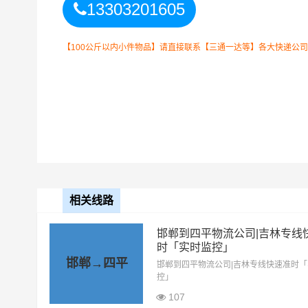
13303201605
【100公斤以内小件物品】请直接联系【三通一达等】各大快递公司！如
邯郸到四平货运公司
整车运输收费标准
整车运输车型
单价
4.2米高栏
3.5元
相关线路
6.8米高栏
5.5元
邯郸到四平物流公司|吉林专线
9.6米高栏
7.5元
时「实时监控」
邯郸→四平
邯郸到四平物流公司|吉林专线快速准时
13米高栏
8.5元
控」
107
17.5米平板
10.5元