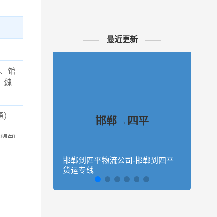
最近更新
、馆
、魏
通）
邯郸→四平
望知
物流
邯郸到四平物流公司-邯郸到四平
石家
货运专线
四平