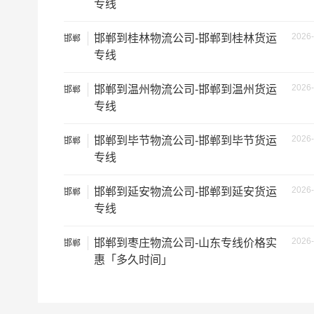
专线
2026-
邯郸到桂林物流公司-邯郸到桂林货运
邯郸
专线
2026-
邯郸到温州物流公司-邯郸到温州货运
根据货物类型选择合适车型
邯郸
专线
车型
装载体积
2026-
邯郸到毕节物流公司-邯郸到毕节货运
邯郸
3.2米货车
9.6立方
专线
3.8米货车
15立方
2026-
邯郸到延安物流公司-邯郸到延安货运
邯郸
专线
4.2米货车
22立方
5.2米货车
31立方
2026-
邯郸到枣庄物流公司-山东专线价格实
邯郸
惠「多久时间」
6.8米货车
40立方
7.6米货车
48立方