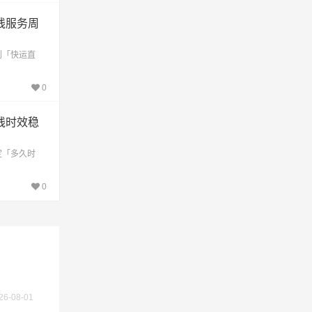
线服务周
不作为
到「快运直
0
线时效稳
定「多久时
0
26-08-01