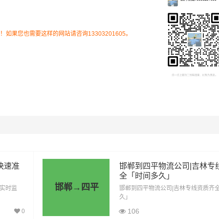
果您也需要这样的网站请咨询13303201605。
里程
总价
847公里
2964.5元
847公里
4658.5元
快速准
邯郸到四平物流公司|吉林专
847公里
6352.5元
全「时间多久」
邯郸→四平
「实时监
邯郸到四平物流公司|吉林专线资质齐
847公里
7199.5元
久」
106
0
847公里
8893.5元