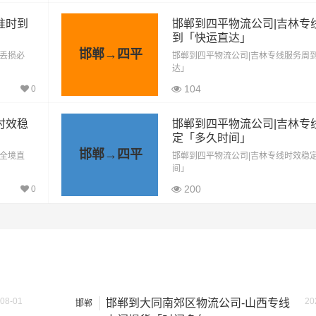
准时到
邯郸到四平物流公司|吉林专
方式通常是按单价×公里，以上报价为市场透明价，仅供参考，
到「快运直达」
最终成交价格，望知晓！
邯郸→四平
「丢损必
邯郸到四平物流公司|吉林专线服务周
达」
104
0
时效稳
邯郸到四平物流公司|吉林专
定「多久时间」
邯郸→四平
「全境直
邯郸到四平物流公司|吉林专线时效稳
间」
200
0
08-01
20
邯郸到大同南郊区物流公司-山西专线
邯郸