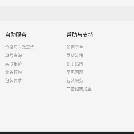
18吨
9.6×2.4×2.5
33吨
13×2.4×2.8
自助服务
帮助与支持
33吨
17.5×3×2.8
价格与时效查询
如何下单
单号查询
发货流程
索取报价
新手指南
选择了一家不靠谱的物流公司，可能会面临以下风险和损失：
业务预约
常见问题
包装要求
包装服务
运输过程中丢失或损坏你的包裹，导致你的物品无法送达或受到
广告招商加盟
输过程中出现延误，导致你的物品无法按时送达；
质的服务，例如不及时回复客户咨询、不提供准确的物流信息等
风险，例如不遵守运输规定、不保障货物安全等；