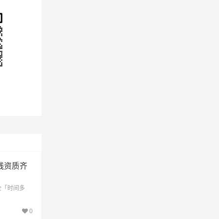
线资质齐
全「时间多
0