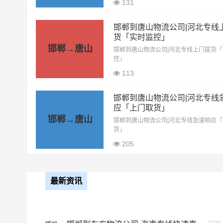
131
整车运输价格计算方式通常是
备注
邯郸到唐山物流公司|河北专线
货「实时监控」
邯郸→唐山
根据货物类型选择合适车型
邯郸到唐山物流公司|河北专线上门提货
控」
113
车型
装载体积（立
邯郸到唐山物流公司|河北专线
小面包车
4立方
应「上门取货」
邯郸→唐山
邯郸到唐山物流公司|河北专线急速响应
货」
中型面包车
6立方
205
依维柯
9立方
最新资讯
微型货车
6立方
小型货车
9立方