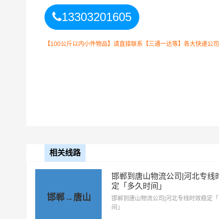
备注
要结合实际您的需求和货
13303201605
邯郸到唐山物流公司整车运输收费标准
【100公斤以内小件物品】请直接联系【三通一达等】各大快递公司！如
整车运输车
单价
型
4.2米高栏
3.5元
6.8米高栏
5.5元
9.6米高栏
7.5元
相关线路
13米平板
8.5元
邯郸到唐山物流公司|河北专线
定「多久时间」
邯郸→唐山
17.5米平板
10.5元
邯郸到唐山物流公司|河北专线时效稳定
间」