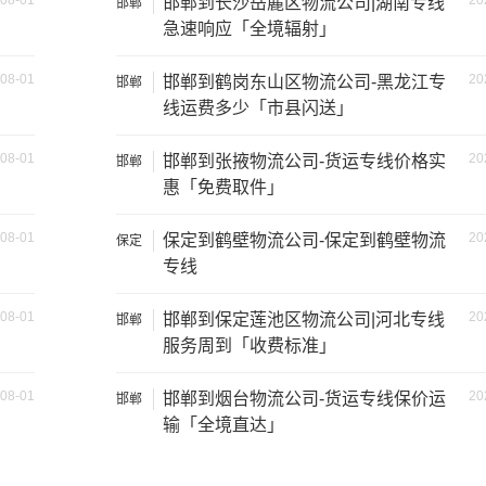
08-01
20
邯郸到长沙岳麓区物流公司|湖南专线
邯郸
2吨
3.8×2×2.9
急速响应「全境辐射」
08-01
20
邯郸到鹤岗东山区物流公司-黑龙江专
邯郸
6吨
5×2.4×2.9
线运费多少「市县闪送」
8吨
6×2.4×2.9
08-01
20
邯郸到张掖物流公司-货运专线价格实
邯郸
惠「免费取件」
10吨
7×2.4×2.9
08-01
20
保定到鹤壁物流公司-保定到鹤壁物流
保定
17吨
9×2.4×2.9
专线
20吨
13×2.4×2.9
08-01
20
邯郸到保定莲池区物流公司|河北专线
邯郸
服务周到「收费标准」
27吨
17×2.8×2.9
08-01
20
邯郸到烟台物流公司-货运专线保价运
邯郸
17.5×2.8×2.9
输「全境直达」
29吨