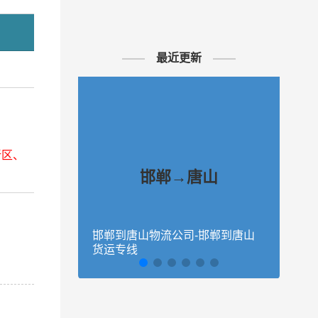
最近更新
新区、
邯郸→唐山
邯郸到唐山物流公司-邯郸到唐山
邯郸
货运专线
货运
、迁西
用需