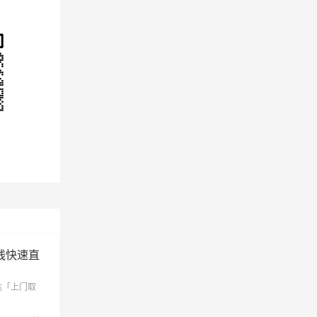
线快速直
达「上门取