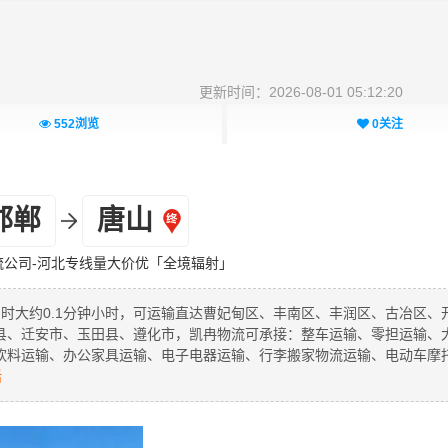
更新时间：2026-08-01 05:12:20
552
浏览
0
关注
邯郸
唐山
流公司-河北专线量大价优「全境辐射」
用时大约0.1分钟小时，可运输直达曹妃甸区、丰南区、丰润区、古冶区、
县、迁安市、玉田县、遵化市，凯冉物流可承接：整车运输、零担运输、
饮料运输、办公家具运输、电子电器运输、行李搬家物流运输、电动车摩
话