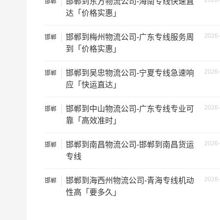
2026-
邯郸到东方物流公司-海南专线快速直
邯郸
中型货车
20立方
达「价格实惠」
2026-
邯郸到梅州物流公司-广东专线服务周
邯郸
5米2货车
28立方
到「价格实惠」
6米8货车
43立方
2026-
邯郸到吴忠物流公司-宁夏专线急速响
邯郸
应「快运直达」
7米6货车
48立方
2026-
邯郸到中山物流公司-广东专线专业可
邯郸
9米6货车
61立方
靠「高效准时」
13米货车
81立方
2026-
邯郸到南昌物流公司-邯郸到南昌货运
邯郸
专线
17米+箱式货车
150立方
2026-
邯郸到海西州物流公司-青海专线机动
邯郸
性高「要多久」
17.5米货车
137立方