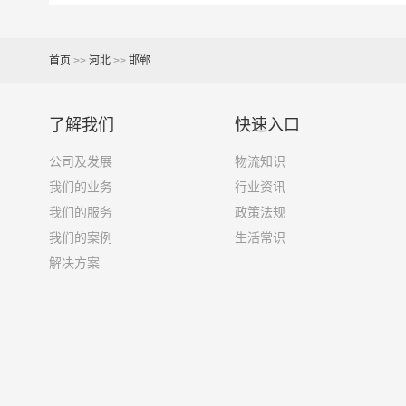
其他货主物流经验分享
首页
>>
河北
>>
邯郸
已发过
邯郸
到
唐山
货物的货主告诉大家如果你选
1、包裹丢失或损坏：不靠谱的物流公司可能会在
了解我们
快速入口
公司及发展
物流知识
2、运输时间延迟：不靠谱的物流公司可能会在运
我们的业务
行业资讯
3、服务质量差：不靠谱的物流公司可能会提供劣
我们的服务
政策法规
我们的案例
生活常识
4、安全风险：不靠谱的物流公司可能会存在安全
解决方案
5、经济损失：如果你的包裹在运输过程中丢失或