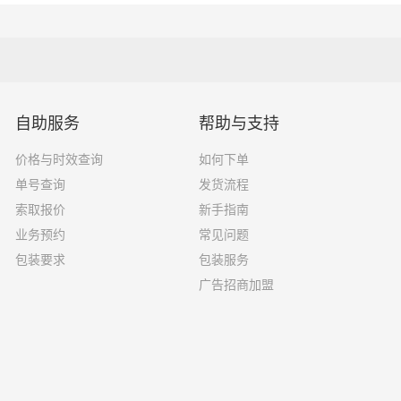
择了一家不靠谱的物流公司，可能会面临以下风险和损失：
运输过程中丢失或损坏你的包裹，导致你的物品无法送达或受到
自助服务
帮助与支持
价格与时效查询
如何下单
输过程中出现延误，导致你的物品无法按时送达；
单号查询
发货流程
质的服务，例如不及时回复客户咨询、不提供准确的物流信息等
索取报价
新手指南
业务预约
常见问题
风险，例如不遵守运输规定、不保障货物安全等；
包装要求
包装服务
广告招商加盟
损坏，你可能需要支付额外的费用来修复或替换物品，导致经济
邯郸到河北物流线路查询
邯郸到保定物流公司