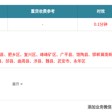
重货收费参考
时效
-
0.1分钟
、肥乡区、复兴区、峰峰矿区、广平县、馆陶县、邯郸冀南
县、邱县、曲周县、涉县、魏县、武安市、永年区
展开
冶区、开平区、滦南县、滦州市、乐亭县、路北区、路南区
详细送货位置请电话沟通）
添加业务微信
市场透明价，仅供参考，不作为最终成交价格，望知晓！实际费