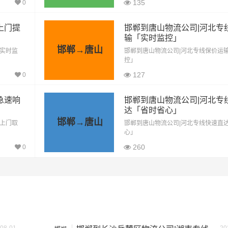
135
0
按单价×公里，以上报价为市场透明价，仅供参考，不作为最终成
格，望知晓！
上门提
邯郸到唐山物流公司|河北专
输「实时监控」
邯郸→唐山
「实时监
邯郸到唐山物流公司|河北专线保价运
控」
127
0
方）
装载重量（
吨
）
尺寸（米）
急速响
邯郸到唐山物流公司|河北专
1.8×1.6×1.7
0.8吨
达「省时省心」
邯郸→唐山
「上门取
邯郸到唐山物流公司|河北专线快速直
心」
1.2吨
2.4×1.6×1.9
260
0
1.5吨
2.4×1.8×2.2
1.2吨
2×1.8×2.2
1.5吨
3×2×2.9