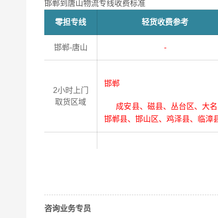
邯郸到唐山物流专线收费标准
零担专线
轻货收费参考
邯郸-唐山
-
邯郸
2小时上门
取货区域
成安县、磁县、丛台区、大名县
邯郸县、邯山区、鸡泽县、临漳
唐山
4小时送货
上门区域
曹妃甸区、丰南区、丰润区、古
县、迁安市、玉田县、遵化市（
咨询业务专员
以上
邯郸
到
唐山
零担专线费用为