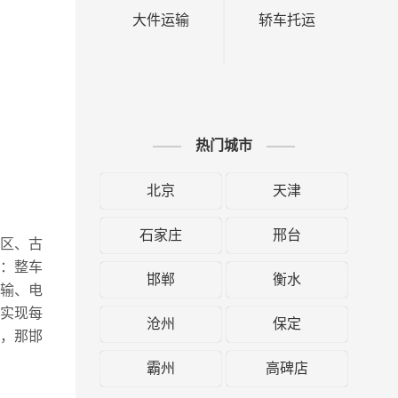
大件运输
轿车托运
热门城市
北京
天津
石家庄
邢台
润区、古
：整车
邯郸
衡水
输、电
能实现每
沧州
保定
，那邯
霸州
高碑店