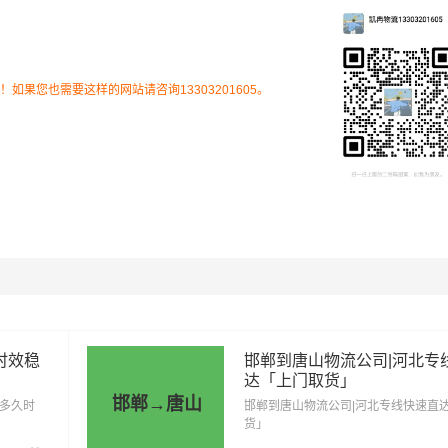
物特性来确定最终合作价格，可咨询
凯冉物流
客服获取报价。
果您也需要这样的网站请咨询13303201605。
里程
总价
0.001公里
0元
0.001公里
0元
0.001公里
0元
0.001公里
0元
时效稳
邯郸到唐山物流公司|河北专
达「上门取货」
邯郸→唐山
0.001公里
0元
「多久时
邯郸到唐山物流公司|河北专线快速直
货」