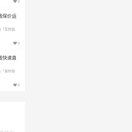
0
交价
线保价运
输「实时监
0
线快速直
达「省时省
0