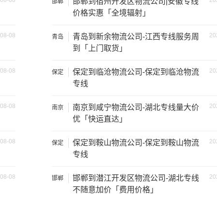
08-08
20
邯郸到宿州开发区物流公司|安徽专线
邯郸
802公里
6015元
价格实惠「全境辐射」
802公里
6817元
08-08
20
青岛到新余物流公司-江西专线服务周
青岛
到「上门取货」
802公里
8421元
08-08
20
保定到临沧物流公司-保定到临沧物流
保定
按单价×公里，以上报价为市场透明价，仅供参考，不作为最终成
专线
格，望知晓！
08-08
20
南京到咸宁物流公司-湖北专线量大价
南京
优「快运直达」
08-08
20
保定到鞍山物流公司-保定到鞍山物流
保定
专线
方）
装载重量（
吨
）
尺寸（米）
08-08
20
邯郸到潜江开发区物流公司-湖北专线
邯郸
1.8×1.6×1.7
0.8吨
不随意加价「费用价格」
1.2吨
2.4×1.6×1.9