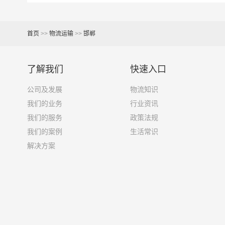
依维柯
9立方
首页
>>
物流运输
>>
邯郸
微型货车
6立方
小型货车
9立方
了解我们
快速入口
公司及发展
物流知识
中型货车
20立方
我们的业务
行业资讯
我们的服务
政策法规
5米2货车
28立方
我们的案例
生活常识
6米8货车
43立方
解决方案
7米6货车
48立方
9米6货车
61立方
13米货车
81立方