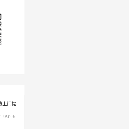
用需
线上门提
货「急件托