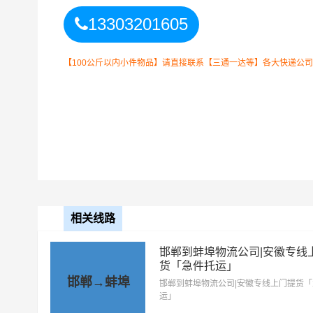
13303201605
以上
邯郸
到
蚌埠
零担专线费用为
备注
要结合实际您的需求和货
【100公斤以内小件物品】请直接联系【三通一达等】各大快递公
相关线路
邯郸到蚌埠物流公司|安徽专线
货「急件托运」
邯郸→蚌埠
邯郸到蚌埠物流公司|安徽专线上门提货
运」