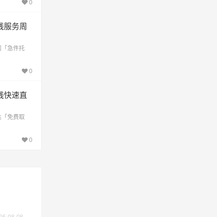
0
线服务周
到「急件托
0
线快速直
达「免费取
0