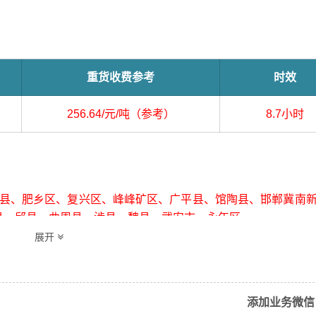
重货收费参考
时效
256.64/元/吨（参考）
8.7小时
、肥乡区、复兴区、峰峰矿区、广平县、馆陶县、邯郸冀南
县、邱县、曲周县、涉县、魏县、武安市、永年区
展开
添加业务微信
县、龙子湖区、五河县、禹会区（详细送货位置请电话沟通）