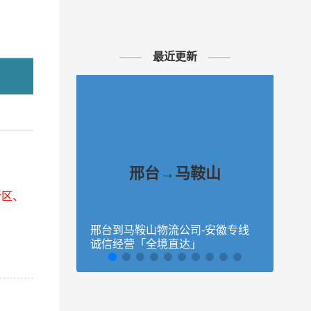
最近更新
邢台→马鞍山
新区、
邢台到马鞍山物流公司-安徽专线
沧州
诚信经营「全境直达」
速响