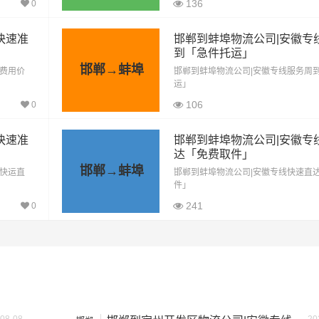
136
0
快速准
邯郸到蚌埠物流公司|安徽专
到「急件托运」
邯郸→蚌埠
「费用价
邯郸到蚌埠物流公司|安徽专线服务周
运」
106
0
快速准
邯郸到蚌埠物流公司|安徽专
达「免费取件」
邯郸→蚌埠
「快运直
邯郸到蚌埠物流公司|安徽专线快速直
件」
241
0
里程
总价
802公里
2807元
802公里
4411元