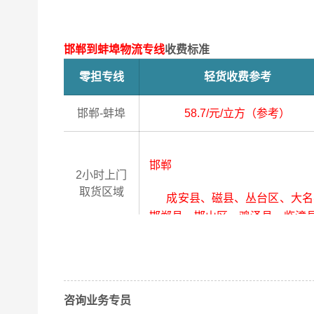
邯郸到蚌埠物流专线
收费标准
零担专线
轻货收费参考
邯郸-蚌埠
58.7/元/立方（参考）
邯郸
2小时上门
取货区域
成安县、磁县、丛台区、大名县
邯郸县、邯山区、鸡泽县、临漳
蚌埠
4小时送货
上门区域
咨询业务专员
蚌山区、固镇县、淮上区、怀远