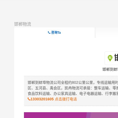
邯郸物流
咨询Ta
邯郸到蚌
邯郸到蚌埠物流公司全程约802公里公里，专线运输用
区、五河县、禹会区，凯冉物流可承接：整车运输、零
食品饮料运输、办公家具运输、电子电器运输、行李搬
13303201605
点击拨打电话