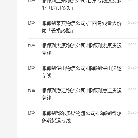
2026-
邯郸到兰州物流公司-甘肃专线运费多
邯郸
9.6米高栏
7.5元
少「时间多久」
13米平板
8.5元
2026-
邯郸到来宾物流公司-广西专线量大价
邯郸
优「丢损必赔」
17.5米平板
10.5元
2026-
邯郸到太原物流公司-邯郸到太原货运
邯郸
整车运输价格计算方式通常是
专线
备注
2026-
邯郸到保山物流公司-邯郸到保山货运
邯郸
专线
根据货物类型选择合适车型
2026-
邯郸到潜江物流公司-邯郸到潜江货运
邯郸
专线
车型
装载体积（立
2026-
邯郸到鄂尔多斯物流公司-邯郸到鄂尔
邯郸
小面包车
4立方
多斯货运专线
中型面包车
6立方