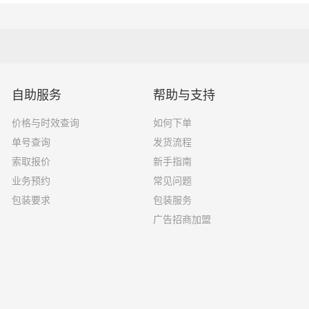
1.5吨
2.4×1.8×2.2
1.2吨
2×1.8×2.2
1.5吨
3×2×2.9
自助服务
帮助与支持
价格与时效查询
如何下单
2吨
3.8×2×2.9
单号查询
发货流程
索取报价
新手指南
6吨
5×2.4×2.9
业务预约
常见问题
8吨
6×2.4×2.9
包装要求
包装服务
广告招商加盟
10吨
7×2.4×2.9
17吨
9×2.4×2.9
20吨
13×2.4×2.9