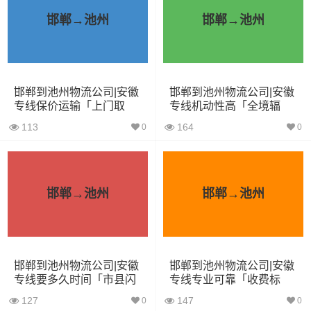
邯郸→池州
邯郸→池州
小面包
4立方
0.8吨
1.8×1.6×1.7
车
中型面
6立方
1.2吨
2.4×1.6×1.9
包车
邯郸到池州物流公司|安徽
邯郸到池州物流公司|安徽
专线保价运输「上门取
专线机动性高「全境辐
货」
射」
依维柯
9立方
1.5吨
2.4×1.8×2.2
113
164
0
0
微型货
6立方
1.2吨
2×1.8×2.2
车
邯郸→池州
邯郸→池州
小型货
9立方
1.5吨
3×2×2.9
车
邯郸到池州物流公司|安徽
邯郸到池州物流公司|安徽
中型货
20立方
2吨
3.8×2×2.9
专线要多久时间「市县闪
专线专业可靠「收费标
车
送」
准」
127
147
0
0