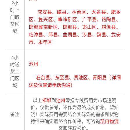
2小
时上
成安县、磁县、丛台区、大名县、肥乡
门取
区、复兴区、峰峰矿区、广平县、馆陶县、
货区
邯郸冀南新区、邯郸县、邯山区、鸡泽县、
域
临漳县、邱县、曲周县、涉县、魏县、武安
市、永年区
4小
池州
时送
货上
石台县、东至县、贵池区、青阳县（详细
门区
送货位置请电话沟通）
域
以上
邯郸
到
池州
零担专线费用为市场透明
价，仅供参考，不作为最终成交价格，望知
备注
晓！实际费用需要结合实际您的需求和货物
特性来确定最终合作价格，可咨询
凯冉物流
客服获取报价。