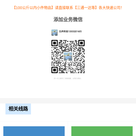
13米
【100公斤以内小件物品】请直接联系【三通一达等】各大快递公司！
8.5元
1123公里
9545.5元
平板
添加业务微信
17.5
米平
10.5元
1123公里
11791.5元
板
整车运输价格计算方式通常是按单价×公里，
备注
以上报价为市场透明价，仅供参考，不作为
最终成交价格，望知晓！
根据货物类型选择合适车型
相关线路
装载体
装载重量
车型
积（立
尺寸（米）
（
吨
）
方）