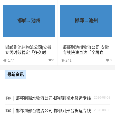
5米2货
28立方
6吨
5×2.4×2.9
车
邯郸→池州
邯郸→池州
6米8货
43立方
8吨
6×2.4×2.9
车
7米6货
48立方
10吨
7×2.4×2.9
邯郸到池州物流公司|安徽
邯郸到池州物流公司|安徽
车
专线时效稳定「多久时
专线快速直达「全境直
间」
达」
177
241
0
0
9米6货
61立方
17吨
9×2.4×2.9
车
最新资讯
13米货
81立方
20吨
13×2.4×2.9
车
2026-08-08
邯郸到衡水物流公司-邯郸到衡水货运专线
邯郸
17米
150立
+箱式
27吨
17×2.8×2.9
方
2026-08-08
邯郸到邢台物流公司-邯郸到邢台货运专线
邯郸
货车