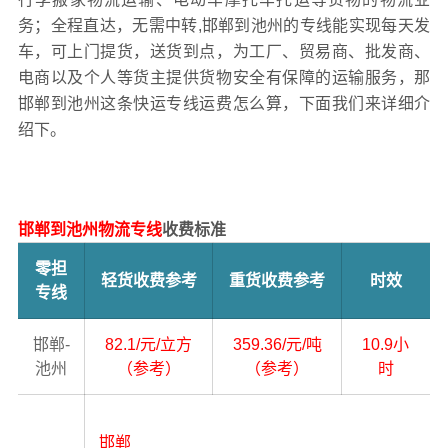
务；全程直达，无需中转,邯郸到池州的专线能实现每天发
车，可上门提货，送货到点，为工厂、贸易商、批发商、
电商以及个人等货主提供货物安全有保障的运输服务，那
邯郸到池州这条快运专线运费怎么算，下面我们来详细介
绍下。
邯郸到池州物流专线
收费标准
零担
轻货收费参考
重货收费参考
时效
专线
邯郸-
82.1/元/立方
359.36/元/吨
10.9小
池州
（参考）
（参考）
时
邯郸