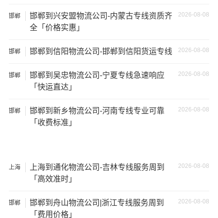
2026-08-08
邯郸到兴安盟物流公司-内蒙古专线资质齐
邯郸
17.5米
137立
17.5×2.8×2.9
29吨
全「价格实惠」
货车
方
2026-08-08
邯郸到信阳物流公司-邯郸到信阳货运专线
邯郸
2026-08-08
邯郸到吴忠物流公司-宁夏专线急速响应
邯郸
「快运直达」
其他货主物流经验分享
2026-08-08
邯郸到新乡物流公司-河南专线专业可靠
邯郸
已发过
邯郸
到
池州
货物的货主告诉大家如果你选择了一
「收费标准」
家不靠谱的物流公司，可能会面临以下风险和损失：
1、包裹丢失或损坏：不靠谱的物流公司可能会在运输过程
中丢失或损坏你的包裹，导致你的物品无法送达或受到损
2026-08-08
上海到通化物流公司-吉林专线服务周到
上海
坏；
「高效准时」
2、运输时间延迟：不靠谱的物流公司可能会在运输过程中
2026-08-08
邯郸到舟山物流公司|浙江专线服务周到
邯郸
出现延误，导致你的物品无法按时送达；
「费用价格」