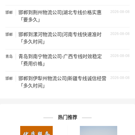
3、服务质量差：不靠谱的物流公司可能会提供劣质的服
2026-08-08
邯郸到荆州物流公司|湖北专线价格实惠
邯郸
务，例如不及时回复客户咨询、不提供准确的物流信息
「要多久」
等；
2026-08-08
邯郸到漯河物流公司|河南专线快速准时
邯郸
「多久时间」
4、安全风险：不靠谱的物流公司可能会存在安全风险，例
如不遵守运输规定、不保障货物安全等；
2026-08-08
青岛到南宁物流公司-广西专线时效稳定
青岛
「费用价格」
5、经济损失：如果你的包裹在运输过程中丢失或损坏，你
可能需要支付额外的费用来修复或替换物品，导致经济损
2026-08-08
邯郸到伊犁州物流公司|新疆专线诚信经营
邯郸
失。
「多久时间」
邯郸到安徽物流线路查询
邯郸到蚌
邯郸到亳
邯郸到滁
邯郸到池州
热门推荐
埠物流公
州物流公
州物流公
物流公司
司
司
司