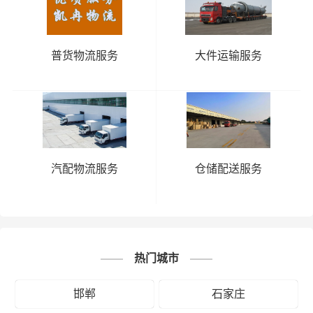
邯郸到阜
邯郸到合
邯郸到淮
邯郸到淮北
阳物流公
肥物流公
南物流公
物流公司
司
司
司
安
普货物流服务
大件运输服务
徽
邯郸到黄
邯郸到六
邯郸到宿
邯郸到马鞍
山物流公
安物流公
州物流公
山物流公司
司
司
司
邯郸到铜
邯郸到芜
邯郸到安
邯郸到宣城
陵物流公
湖物流公
庆物流公
物流公司
司
司
司
汽配物流服务
仓储配送服务
# 池州专线
# 池州货运
# 池州物流
标签：
# 邯郸专线
# 邯郸货运
# 邯郸物流
# 物流专线
# 物流公司
热门城市
邯郸
石家庄