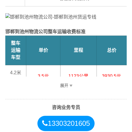
邯郸到池州物流公司整车运输收费标准
整车
运输
单价
里程
总价
车型
4.2米
3.5元
1123公里
3930.5元
高栏
展开
6.8米
5.5元
1123公里
6176.5元
高栏
咨询业务专员
9.6米
7.5元
1123公里
8422.5元
13303201605
高栏