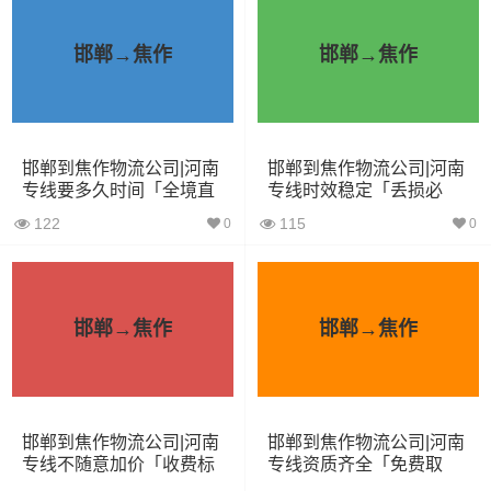
装载体
装载重量
车型
积（立
尺寸（米）
（
吨
）
邯郸→焦作
邯郸→焦作
方）
小面包
4立方
0.8吨
1.8×1.6×1.7
车
邯郸到焦作物流公司|河南
邯郸到焦作物流公司|河南
专线要多久时间「全境直
专线时效稳定「丢损必
中型面
6立方
1.2吨
2.4×1.6×1.9
达」
赔」
包车
122
115
0
0
依维柯
9立方
1.5吨
2.4×1.8×2.2
邯郸→焦作
邯郸→焦作
微型货
6立方
1.2吨
2×1.8×2.2
车
小型货
9立方
1.5吨
3×2×2.9
邯郸到焦作物流公司|河南
邯郸到焦作物流公司|河南
车
专线不随意加价「收费标
专线资质齐全「免费取
准」
件」