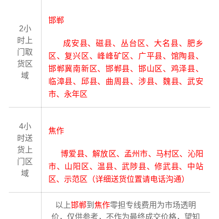
邯郸
2小
时上
成安县、磁县、丛台区、大名县、肥乡
门取
区、复兴区、峰峰矿区、广平县、馆陶县、
货区
邯郸冀南新区、邯郸县、邯山区、鸡泽县、
域
临漳县、邱县、曲周县、涉县、魏县、武安
市、永年区
4小
焦作
时送
货上
博爱县、解放区、孟州市、马村区、沁阳
门区
市、山阳区、温县、武陟县、修武县、中站
域
区、示范区（详细送货位置请电话沟通）
以上
邯郸
到
焦作
零担专线费用为市场透明
价，仅供参考，不作为最终成交价格，望知