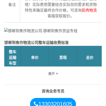
备注
晓！实际费用需要结合实际您的需求和货物
特性来确定最终合作价格，可咨询
凯冉物流
客服获取报价。
邯郸到焦作物流公司整车运输收费标准
整车
运输
单价
里程
总价
车型
展开
4.2米
3.5元
698公里
2443元
高栏
咨询业务专员
6.8米
5.5元
698公里
3839元
高栏
13303201605