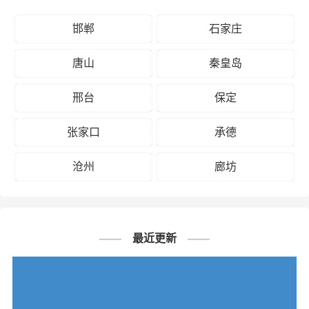
# 焦作专线
# 焦作货运
# 焦作物流
标签：
邯郸
石家庄
# 邯郸专线
# 邯郸货运
# 邯郸物流
# 物流专线
# 物流公司
唐山
秦皇岛
邢台
保定
张家口
承德
沧州
廊坊
最近更新