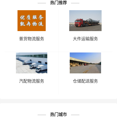
邯郸到鹤壁
邯郸到济源
热门推荐
昌物流公
作物流公
物流公司
物流公司
司
司
邯郸到漯
邯郸到洛
邯郸到开封
邯郸到南阳
河物流公
阳物流公
物流公司
物流公司
司
司
普货物流服务
大件运输服务
邯郸到濮
邯郸到商
河
邯郸到平顶
邯郸到三门
阳物流公
丘物流公
南
山物流公司
峡物流公司
司
司
邯郸到新
邯郸到郑
邯郸到信阳
邯郸到驻马
乡物流公
州物流公
物流公司
店物流公司
司
司
汽配物流服务
仓储配送服务
邯郸到安
邯郸到周口
阳物流公
物流公司
司
热门城市