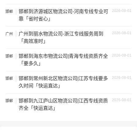
2、运输时间延迟：不靠谱的物流公司可能会在运输过程中
2026-08-01
邯郸到济源城区物流公司-河南专线专业可
邯郸
出现延误，导致你的物品无法按时送达；
靠「省时省心」
2026-08-01
3、服务质量差：不靠谱的物流公司可能会提供劣质的服
广州到丽水物流公司-浙江专线服务周到
广州
「高效准时」
务，例如不及时回复客户咨询、不提供准确的物流信息
等；
2026-08-01
邯郸到海东市物流公司|青海专线资质齐全
邯郸
「要多久」
4、安全风险：不靠谱的物流公司可能会存在安全风险，例
如不遵守运输规定、不保障货物安全等；
2026-08-01
邯郸到常州新北区物流公司|江苏专线要多
邯郸
久时间「快运直达」
5、经济损失：如果你的包裹在运输过程中丢失或损坏，你
可能需要支付额外的费用来修复或替换物品，导致经济损
2026-08-01
邯郸到九江庐山区物流公司|江西专线资质
邯郸
失。
齐全「快运直达」
邯郸到河南物流线路查询
邯郸到许
邯郸到焦