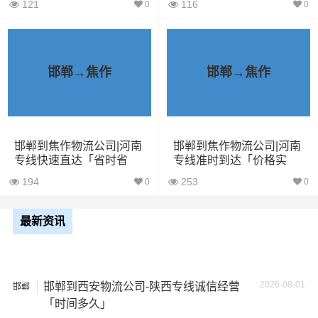
121
116
0
0
中型货
20立方
2吨
3.8×2×2.9
车
5米2货
28立方
6吨
5×2.4×2.9
邯郸→焦作
邯郸→焦作
车
6米8货
43立方
8吨
6×2.4×2.9
车
邯郸到焦作物流公司|河南
邯郸到焦作物流公司|河南
专线快速直达「省时省
专线准时到达「价格实
7米6货
心」
惠」
48立方
10吨
7×2.4×2.9
194
253
0
0
车
最新资讯
9米6货
61立方
17吨
9×2.4×2.9
车
13米货
81立方
20吨
13×2.4×2.9
2026-08-01
邯郸到西安物流公司-陕西专线诚信经营
邯郸
车
「时间多久」