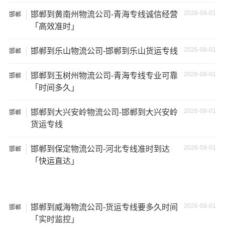
17米
2026-08-01
邯郸到黄南州物流公司-青海专线诚信经营
150立
邯郸
+箱式
27吨
17×2.8×2.9
「高效准时」
方
货车
2026-08-01
邯郸到乐山物流公司-邯郸到乐山货运专线
邯郸
17.5米
137立
17.5×2.8×2.9
29吨
货车
方
2026-08-01
邯郸到玉树州物流公司-青海专线专业可靠
邯郸
「时间多久」
2026-08-01
邯郸到大兴安岭物流公司-邯郸到大兴安岭
邯郸
货运专线
其他货主物流经验分享
2026-08-01
邯郸到保定物流公司-河北专线准时到达
邯郸
已发过
邯郸
到
焦作
货物的货主告诉大家如果你选择了一
「快运直达」
家不靠谱的物流公司，可能会面临以下风险和损失：
1、包裹丢失或损坏：不靠谱的物流公司可能会在运输过程
中丢失或损坏你的包裹，导致你的物品无法送达或受到损
2026-08-01
邯郸到威海物流公司-货运专线要多久时间
邯郸
坏；
「实时监控」