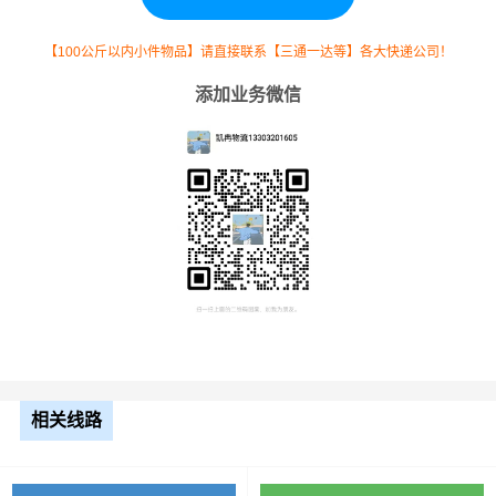
9.6米
7.5元
698公里
5235元
高栏
【100公斤以内小件物品】请直接联系【三通一达等】各大快递公司！
添加业务微信
13米
8.5元
698公里
5933元
平板
17.5
米平
10.5元
698公里
7329元
板
整车运输价格计算方式通常是按单价×公里，
备注
以上报价为市场透明价，仅供参考，不作为
最终成交价格，望知晓！
相关线路
根据货物类型选择合适车型