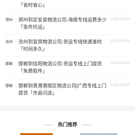
出现延误，导致你的物品无法按时送达；
「省时省心」
3、服务质量差：不靠谱的物流公司可能会提供劣质的服
2026-08-08
郑州到定安县物流公司-海南专线运费多少
郑州
务，例如不及时回复客户咨询、不提供准确的物流信息
「急件托运」
等；
2026-08-08
沧州到宜宾物流公司-货运专线快速准时
沧州
「时间多久」
4、安全风险：不靠谱的物流公司可能会存在安全风险，例
如不遵守运输规定、不保障货物安全等；
2026-08-08
邯郸到信阳物流公司-货运专线上门提货
邯郸
「免费取件」
5、经济损失：如果你的包裹在运输过程中丢失或损坏，你
可能需要支付额外的费用来修复或替换物品，导致经济损
2026-08-08
邯郸到贵港港南区物流公司|广西专线上门
邯郸
失。
提货「市县闪送」
邯郸到河南物流线路查询
邯郸到许
邯郸到焦
邯郸到鹤壁
邯郸到济源
热门推荐
昌物流公
作物流公
物流公司
物流公司
司
司