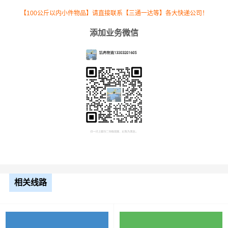
高栏
【100公斤以内小件物品】请直接联系【三通一达等】各大快递公司！
13米
8.5元
635公里
5397.5元
添加业务微信
平板
17.5
米平
10.5元
635公里
6667.5元
板
整车运输价格计算方式通常是按单价×公里，
备注
以上报价为市场透明价，仅供参考，不作为
最终成交价格，望知晓！
根据货物类型选择合适车型
相关线路
装载体
装载重量
车型
积（立
尺寸（米）
（
吨
）