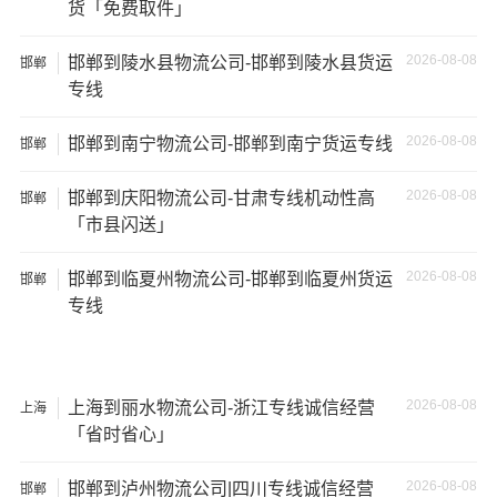
方
货「免费取件」
货车
2026-08-08
邯郸到陵水县物流公司-邯郸到陵水县货运
邯郸
17.5米
137立
17.5×2.8×2.9
专线
29吨
货车
方
2026-08-08
邯郸到南宁物流公司-邯郸到南宁货运专线
邯郸
2026-08-08
邯郸到庆阳物流公司-甘肃专线机动性高
邯郸
「市县闪送」
其他货主物流经验分享
2026-08-08
邯郸到临夏州物流公司-邯郸到临夏州货运
邯郸
已发过
邯郸
到
开封
货物的货主告诉大家如果你选择了一
专线
家不靠谱的物流公司，可能会面临以下风险和损失：
1、包裹丢失或损坏：不靠谱的物流公司可能会在运输过程
中丢失或损坏你的包裹，导致你的物品无法送达或受到损
2026-08-08
上海到丽水物流公司-浙江专线诚信经营
上海
坏；
「省时省心」
2、运输时间延迟：不靠谱的物流公司可能会在运输过程中
2026-08-08
邯郸到泸州物流公司|四川专线诚信经营
邯郸