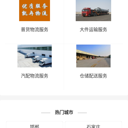
邯郸到漯
邯郸到洛
邯郸到开封
邯郸到南阳
河物流公
阳物流公
物流公司
物流公司
司
司
普货物流服务
大件运输服务
邯郸到濮
邯郸到商
河
邯郸到平顶
邯郸到三门
阳物流公
丘物流公
南
山物流公司
峡物流公司
司
司
邯郸到新
邯郸到郑
邯郸到信阳
邯郸到驻马
乡物流公
州物流公
物流公司
店物流公司
司
司
汽配物流服务
仓储配送服务
邯郸到安
邯郸到周口
阳物流公
物流公司
司
热门城市
# 开封专线
# 开封货运
# 开封物流
标签：
邯郸
石家庄