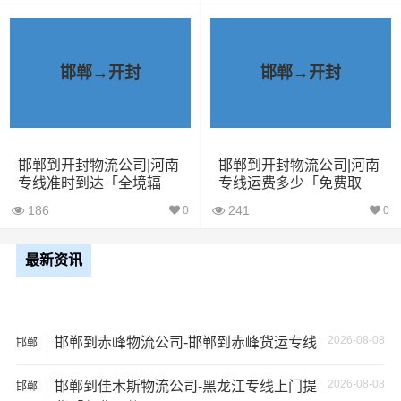
5米2货
28立方
6吨
5×2.4×2.9
车
邯郸→开封
邯郸→开封
6米8货
43立方
8吨
6×2.4×2.9
车
邯郸到开封物流公司|河南
邯郸到开封物流公司|河南
7米6货
48立方
10吨
7×2.4×2.9
专线准时到达「全境辐
专线运费多少「免费取
车
射」
件」
186
241
0
0
9米6货
61立方
17吨
9×2.4×2.9
车
最新资讯
13米货
81立方
20吨
13×2.4×2.9
车
2026-08-08
邯郸到赤峰物流公司-邯郸到赤峰货运专线
邯郸
17米
150立
2026-08-08
邯郸到佳木斯物流公司-黑龙江专线上门提
邯郸
+箱式
27吨
17×2.8×2.9