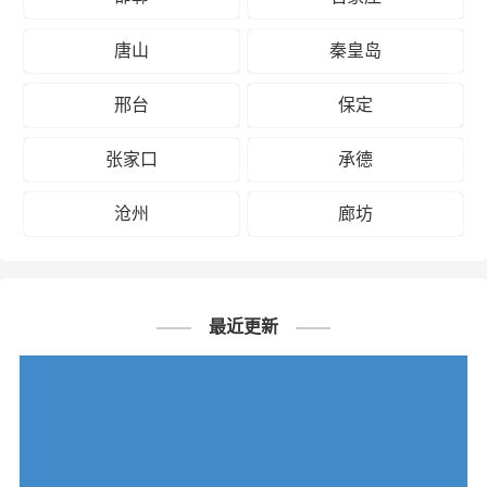
# 邯郸专线
# 邯郸货运
# 邯郸物流
# 物流专线
# 物流公司
唐山
秦皇岛
邢台
保定
张家口
承德
沧州
廊坊
最近更新