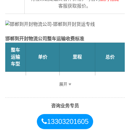
客服获取报价。
邯郸到开封物流公司整车运输收费标准
整车
运输
单价
里程
总价
车型
4.2米
3.5元
635公里
2222.5元
展开
高栏
6.8米
5.5元
635公里
3492.5元
咨询业务专员
高栏
13303201605
9.6米
7.5元
635公里
4762.5元