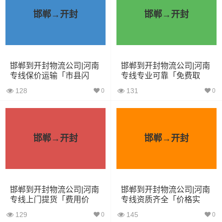
方）
邯郸→开封
邯郸→开封
小面包
4立方
0.8吨
1.8×1.6×1.7
车
中型面
邯郸到开封物流公司|河南
邯郸到开封物流公司|河南
6立方
1.2吨
2.4×1.6×1.9
专线保价运输「市县闪
专线专业可靠「免费取
包车
送」
件」
128
131
0
0
依维柯
9立方
1.5吨
2.4×1.8×2.2
微型货
6立方
1.2吨
2×1.8×2.2
邯郸→开封
邯郸→开封
车
小型货
9立方
1.5吨
3×2×2.9
车
邯郸到开封物流公司|河南
邯郸到开封物流公司|河南
专线上门提货「费用价
专线资质齐全「价格实
中型货
20立方
2吨
3.8×2×2.9
格」
惠」
129
145
车
0
0