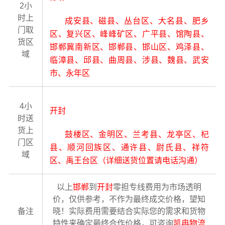
2小
时上
成安县、磁县、丛台区、大名县、肥乡
门取
区、复兴区、峰峰矿区、广平县、馆陶县、
货区
邯郸冀南新区、邯郸县、邯山区、鸡泽县、
域
临漳县、邱县、曲周县、涉县、魏县、武安
市、永年区
4小
开封
时送
货上
鼓楼区、金明区、兰考县、龙亭区、杞
门区
县、顺河回族区、通许县、尉氏县、祥符
域
区、禹王台区（详细送货位置请电话沟通）
以上
邯郸
到
开封
零担专线费用为市场透明
价，仅供参考，不作为最终成交价格，望知
备注
晓！实际费用需要结合实际您的需求和货物
特性来确定最终合作价格，可咨询
凯冉物流