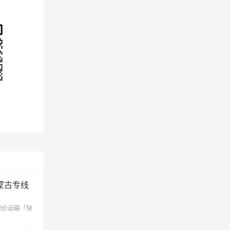
托克旗
实际
。
蒙古专线
保价运输「快