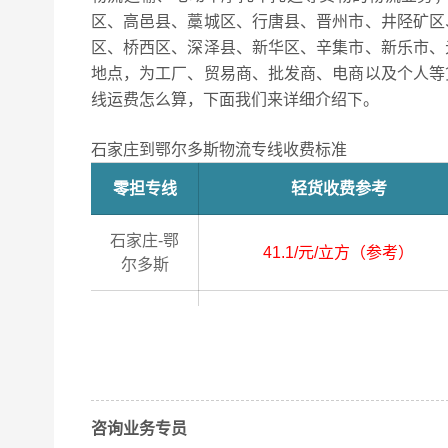
区、高邑县、藁城区、行唐县、晋州市、井陉矿区
区、桥西区、深泽县、新华区、辛集市、新乐市、
地点，为工厂、贸易商、批发商、电商以及个人等
线运费怎么算，下面我们来详细介绍下。
石家庄到鄂尔多斯物流专线收费标准
零担专线
轻货收费参考
石家庄-鄂
41.1/元/立方（参考）
尔多斯
石家庄
2小时上门
长安区、高邑县、藁城区、行唐
取货区域
区、无极县、平山县、桥东区、
咨询业务专员
县、正定县、赞皇县