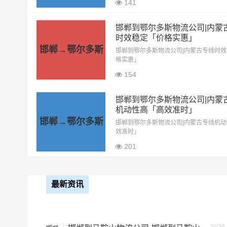
141
9.6米高栏
7.5元
邯郸到鄂尔多斯物流公司|内蒙
时效稳定「价格实惠」
邯郸→鄂尔多斯
13米平板
8.5元
邯郸到鄂尔多斯物流公司|内蒙古专线时
格实惠」
154
17.5米平板
10.5元
邯郸到鄂尔多斯物流公司|内蒙
整车运输价格计算方式通常是
备注
机动性高「高效准时」
邯郸→鄂尔多斯
邯郸到鄂尔多斯物流公司|内蒙古专线机
效准时」
201
根据货物类型选择合适车型
车型
装载体积（立
最新资讯
小面包车
4立方