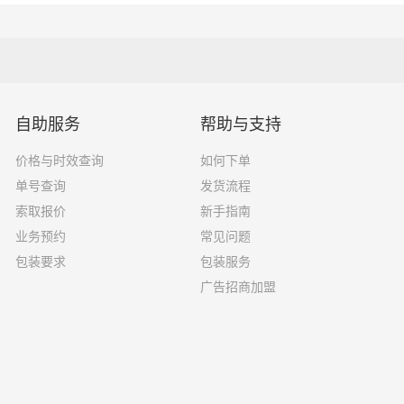
20吨
13×2.4×2.9
27吨
17×2.8×2.9
17.5×2.8×2.9
自助服务
帮助与支持
29吨
价格与时效查询
如何下单
单号查询
发货流程
索取报价
新手指南
业务预约
常见问题
果你选择了一家不靠谱的物流公司，可能会面临以下风险和损失
包装要求
包装服务
广告招商加盟
运输过程中丢失或损坏你的包裹，导致你的物品无法送达或受到
输过程中出现延误，导致你的物品无法按时送达；
质的服务，例如不及时回复客户咨询、不提供准确的物流信息等