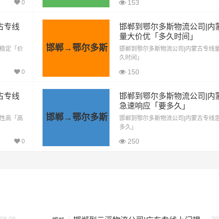
153
0
562.5公里
4215元
古专线
邯郸到鄂尔多斯物流公司|内
量大价优「多久时间」
邯郸→鄂尔多斯
562.5公里
4777元
效稳定「价
邯郸到鄂尔多斯物流公司|内蒙古专线
久时间」
150
0
562.5公里
5901元
古专线
邯郸到鄂尔多斯物流公司|内
按单价×公里，以上报价为市场透明价，仅供参考，不作为最终成
急速响应「要多久」
格，望知晓！
邯郸→鄂尔多斯
动性高「高
邯郸到鄂尔多斯物流公司|内蒙古专线
多久」
250
0
方）
装载重量（
吨
）
尺寸（米）
1.8×1.6×1.7
0.8吨