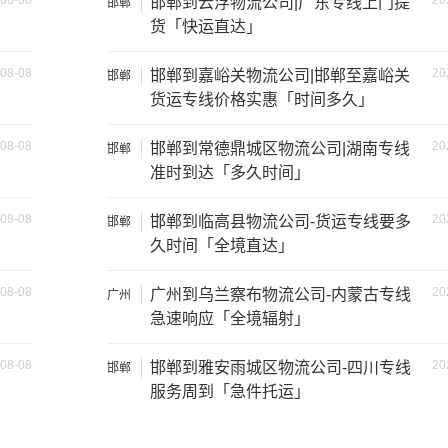
08-08
20
邯郸到云浮物流公司|广东专线上门提
邯郸
1.2吨
2.4×1.6×1.9
货「快运直达」
1.5吨
2.4×1.8×2.2
08-08
20
邯郸到嘉峪关物流公司|邯郸至嘉峪关
邯郸
货运专线价格实惠「时间多久」
1.2吨
2×1.8×2.2
08-08
20
邯郸到常德鼎城区物流公司|湖南专线
邯郸
1.5吨
3×2×2.9
准时到达「多久时间」
2吨
3.8×2×2.9
08-08
20
邯郸到临高县物流公司-货运专线要多
邯郸
久时间「全境直达」
6吨
5×2.4×2.9
08-08
20
广州到乌兰察布物流公司-内蒙古专线
广州
急速响应「全境辐射」
8吨
6×2.4×2.9
08-08
20
邯郸到雅安雨城区物流公司-四川专线
邯郸
10吨
7×2.4×2.9
服务周到「急件托运」
17吨
9×2.4×2.9