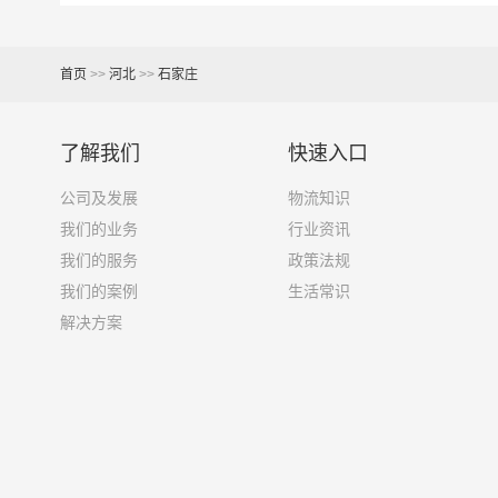
13米货车
81立方
首页
>>
河北
>>
石家庄
17米+箱式货车
150立方
了解我们
快速入口
17.5米货车
137立方
公司及发展
物流知识
我们的业务
行业资讯
其他货主物流经验分享
我们的服务
政策法规
我们的案例
生活常识
已发过
石家庄
到
鄂尔多斯
货物的货主告诉大家如
解决方案
1、包裹丢失或损坏：不靠谱的物流公司可能会在
2、运输时间延迟：不靠谱的物流公司可能会在运
3、服务质量差：不靠谱的物流公司可能会提供劣