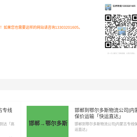
果您也需要这样的网站请咨询13303201605。
巴什区、乌审旗、伊金霍洛旗、准格尔旗、鄂托克前旗、鄂
费用为市场透明价，仅供参考，不作为最终成交价格，望知晓！
和货物特性来确定最终合作价格，可咨询
凯冉物流
客服获取报价
里程
总价
古专线
邯郸到鄂尔多斯物流公司|内
保价运输「快运直达」
562.5公里
1967元
邯郸→鄂尔多斯
时到达「高
邯郸到鄂尔多斯物流公司|内蒙古专线
运直达」
562.5公里
3091元