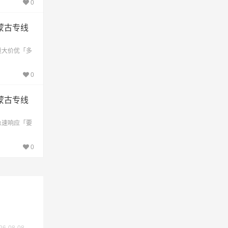
0
蒙古专线
量大价优「多
0
蒙古专线
交价
急速响应「要
0