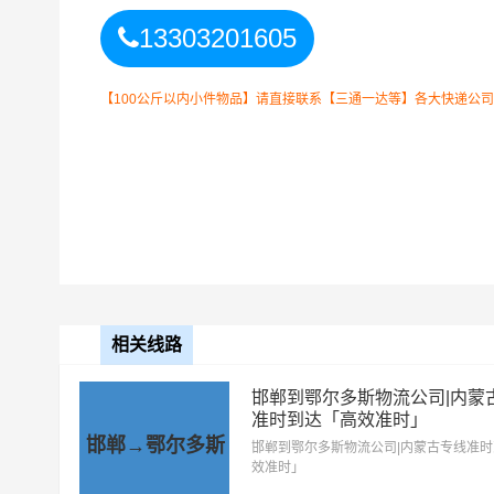
13303201605
鄂尔多斯
4小时送货
【100公斤以内小件物品】请直接联系【三通一达等】各大快递公司！如
上门区域
达拉特旗、东胜区、杭锦旗、康
（详细送货位置请电话沟通）
以上
石家庄
到
鄂尔多斯
零担专线
备注
费用需要结合实际您的需求
石家庄到鄂尔多斯物流公司整车运输收费标准
相关线路
整车运输车
单价
型
邯郸到鄂尔多斯物流公司|内蒙
准时到达「高效准时」
4.2米高栏
3.5元
邯郸→鄂尔多斯
邯郸到鄂尔多斯物流公司|内蒙古专线准
效准时」
6.8米高栏
5.5元