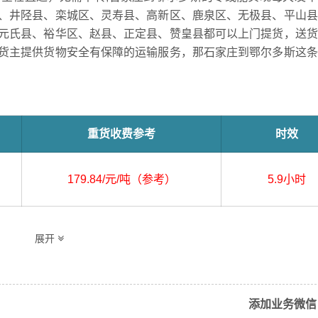
、井陉县、栾城区、灵寿县、高新区、鹿泉区、无极县、平山县
元氏县、裕华区、赵县、正定县、赞皇县都可以上门提货，送货
货主提供货物安全有保障的运输服务，那石家庄到鄂尔多斯这条
重货收费参考
时效
179.84/元/吨（参考）
5.9小时
展开
县、晋州市、井陉矿区、井陉县、栾城区、灵寿县、高新区
桥西区、深泽县、新华区、辛集市、新乐市、元氏县、裕华
添加业务微信