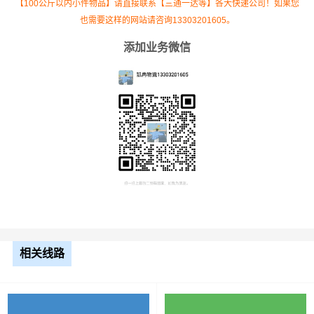
最终成交价格，望知晓！
【100公斤以内小件物品】请直接联系【三通一达等】各大快递公司！如果您
也需要这样的网站请咨询13303201605。
添加业务微信
根据货物类型选择合适车型
装载体
装载重量
车型
积（立
尺寸（米）
（
吨
）
方）
小面包
4立方
0.8吨
1.8×1.6×1.7
车
中型面
6立方
1.2吨
2.4×1.6×1.9
包车
相关线路
依维柯
9立方
1.5吨
2.4×1.8×2.2
微型货