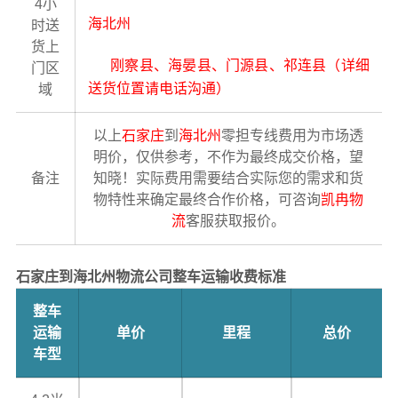
4小
海北州
时送
货上
刚察县、海晏县、门源县、祁连县（详细
门区
送货位置请电话沟通）
域
以上
石家庄
到
海北州
零担专线费用为市场透
明价，仅供参考，不作为最终成交价格，望
备注
知晓！实际费用需要结合实际您的需求和货
物特性来确定最终合作价格，可咨询
凯冉物
流
客服获取报价。
石家庄到海北州物流公司整车运输收费标准
整车
运输
单价
里程
总价
车型