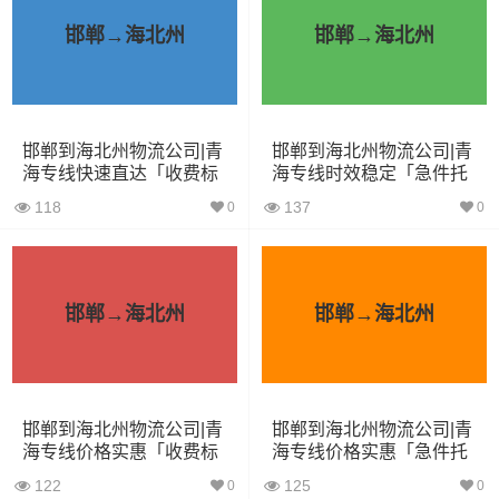
6立方
1.2吨
2×1.8×2.2
车
邯郸→海北州
邯郸→海北州
小型货
9立方
1.5吨
3×2×2.9
车
邯郸到海北州物流公司|青
邯郸到海北州物流公司|青
中型货
20立方
2吨
3.8×2×2.9
海专线快速直达「收费标
海专线时效稳定「急件托
车
准」
运」
118
137
0
0
5米2货
28立方
6吨
5×2.4×2.9
车
邯郸→海北州
邯郸→海北州
6米8货
43立方
8吨
6×2.4×2.9
车
7米6货
48立方
10吨
7×2.4×2.9
邯郸到海北州物流公司|青
邯郸到海北州物流公司|青
车
海专线价格实惠「收费标
海专线价格实惠「急件托
准」
运」
122
125
0
0
9米6货