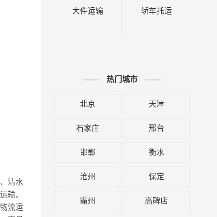
大件运输
轿车托运
热门城市
北京
天津
石家庄
邢台
邯郸
衡水
沧州
保定
县、清水
运输、
霸州
高碑店
物流运