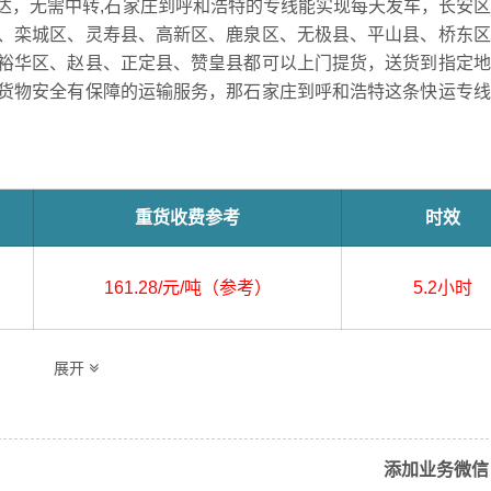
达，无需中转,石家庄到呼和浩特的专线能实现每天发车，长安
、栾城区、灵寿县、高新区、鹿泉区、无极县、平山县、桥东区
裕华区、赵县、正定县、赞皇县都可以上门提货，送货到指定地
货物安全有保障的运输服务，那石家庄到呼和浩特这条快运专线
重货收费参考
时效
161.28/元/吨（参考）
5.2小时
展开
县、晋州市、井陉矿区、井陉县、栾城区、灵寿县、高新区
桥西区、深泽县、新华区、辛集市、新乐市、元氏县、裕华
添加业务微信