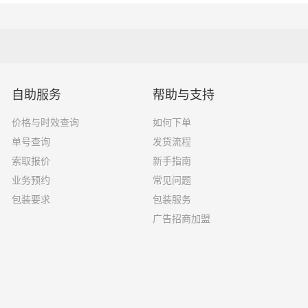
20吨
13×2.4×2.9
27吨
17×2.8×2.9
自助服务
帮助与支持
17.5×2.8×2.9
29吨
价格与时效查询
如何下单
单号查询
发货流程
索取报价
新手指南
业务预约
常见问题
果你选择了一家不靠谱的物流公司，可能会面临以下风险和损失
包装要求
包装服务
广告招商加盟
运输过程中丢失或损坏你的包裹，导致你的物品无法送达或受到
输过程中出现延误，导致你的物品无法按时送达；
质的服务，例如不及时回复客户咨询、不提供准确的物流信息等