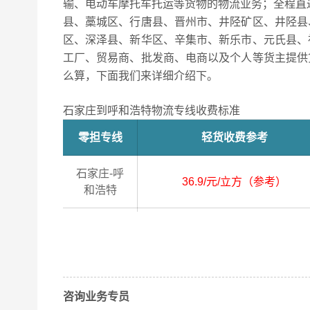
输、电动车摩托车托运等货物的物流业务；全程直
县、藁城区、行唐县、晋州市、井陉矿区、井陉县
区、深泽县、新华区、辛集市、新乐市、元氏县、
工厂、贸易商、批发商、电商以及个人等货主提供
么算，下面我们来详细介绍下。
石家庄到呼和浩特物流专线收费标准
零担专线
轻货收费参考
石家庄-呼
36.9/元/立方（参考）
和浩特
石家庄
2小时上门
长安区、高邑县、藁城区、行唐
取货区域
区、无极县、平山县、桥东区、
咨询业务专员
县、正定县、赞皇县