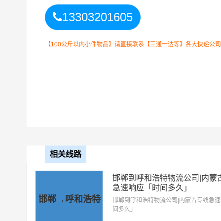
13303201605
呼和浩特
4小时送货
【100公斤以内小件物品】请直接联系【三通一达等】各大快递公司！如
上门区域
回民区、和林格尔县、清水河县
细送货位置请电话沟通）
以上
石家庄
到
呼和浩特
零担专线
备注
费用需要结合实际您的需求
石家庄到呼和浩特物流公司整车运输收费标准
相关线路
整车运输车
单价
型
邯郸到呼和浩特物流公司|内蒙
急速响应「时间多久」
邯郸→呼和浩特
4.2米高栏
3.5元
邯郸到呼和浩特物流公司|内蒙古专线急
间多久」