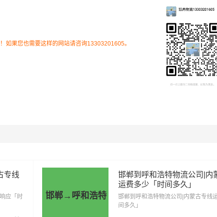
果您也需要这样的网站请咨询13303201605。
、赛罕区、托克托县、土默特左旗、武川县、新城区、玉泉
费用为市场透明价，仅供参考，不作为最终成交价格，望知晓！
和货物特性来确定最终合作价格，可咨询
凯冉物流
客服获取报价
里程
总价
古专线
邯郸到呼和浩特物流公司|内
运费多少「时间多久」
邯郸→呼和浩特
504公里
1764元
速响应「时
邯郸到呼和浩特物流公司|内蒙古专线
间多久」