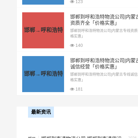
123
6.8米高栏
5.5元
邯郸到呼和浩特物流公司|内蒙
9.6米高栏
7.5元
资质齐全「价格实惠」
邯郸→呼和浩特
邯郸到呼和浩特物流公司|内蒙古专线资
13米平板
8.5元
格实惠」
140
17.5米平板
10.5元
邯郸到呼和浩特物流公司|内蒙
整车运输价格计算方式通常是
诚信经营「价格实惠」
备注
邯郸→呼和浩特
邯郸到呼和浩特物流公司|内蒙古专线诚
格实惠」
181
根据货物类型选择合适车型
最新资讯
车型
装载体积（立
小面包车
4立方