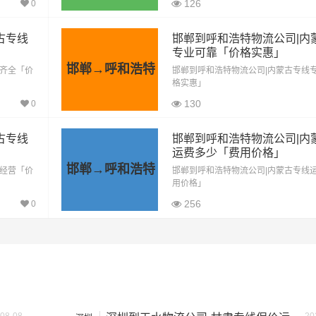
126
504公里
2772元
0
古专线
邯郸到呼和浩特物流公司|内
504公里
3780元
专业可靠「价格实惠」
邯郸→呼和浩特
质齐全「价
邯郸到呼和浩特物流公司|内蒙古专线
504公里
4284元
格实惠」
130
0
504公里
5292元
古专线
邯郸到呼和浩特物流公司|内
按单价×公里，以上报价为市场透明价，仅供参考，不作为最终成
运费多少「费用价格」
邯郸→呼和浩特
格，望知晓！
信经营「价
邯郸到呼和浩特物流公司|内蒙古专线
用价格」
256
0
方）
装载重量（
吨
）
尺寸（米）
1.8×1.6×1.7
0.8吨