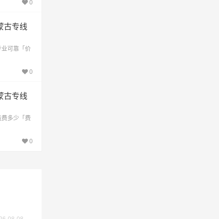
0
蒙古专线
专业可靠「价
0
蒙古专线
交价
运费多少「费
0