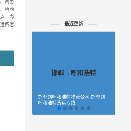
区、高邑
、桥西
点，为
最近更新
运费怎
邯郸→呼和浩特
邯郸到呼和浩特物流公司-邯郸到
石家
呼和浩特货运专线
庄到
、鹿泉
区、赵