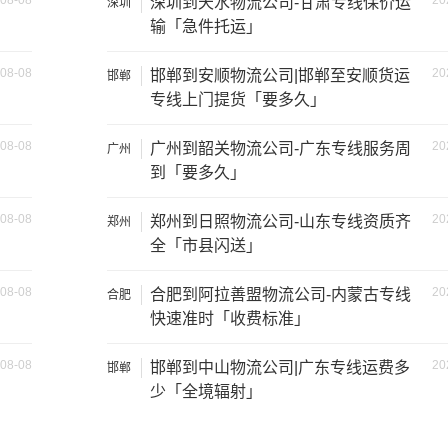
08-08
20
深圳到天水物流公司-甘肃专线保价运
深圳
1.2吨
2.4×1.6×1.9
输「急件托运」
1.5吨
2.4×1.8×2.2
08-08
20
邯郸到安顺物流公司|邯郸至安顺货运
邯郸
专线上门提货「要多久」
1.2吨
2×1.8×2.2
08-08
20
广州到韶关物流公司-广东专线服务周
广州
到「要多久」
1.5吨
3×2×2.9
08-08
20
郑州到日照物流公司-山东专线资质齐
郑州
2吨
3.8×2×2.9
全「市县闪送」
6吨
5×2.4×2.9
08-08
20
合肥到阿拉善盟物流公司-内蒙古专线
合肥
快速准时「收费标准」
8吨
6×2.4×2.9
08-08
20
邯郸到中山物流公司|广东专线运费多
邯郸
10吨
7×2.4×2.9
少「全境辐射」
17吨
9×2.4×2.9