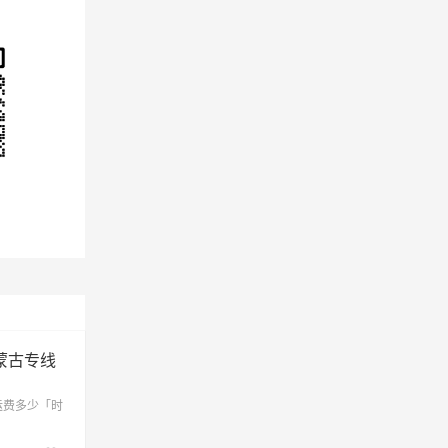
区（详
实际
。
蒙古专线
运费多少「时