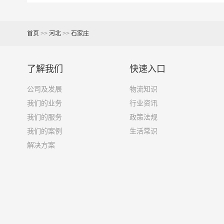
13米货车
81立方
首页
>>
河北
>>
石家庄
17米+箱式货车
150立方
了解我们
快速入口
17.5米货车
137立方
公司及发展
物流知识
我们的业务
行业资讯
其他货主物流经验分享
我们的服务
政策法规
我们的案例
生活常识
已发过
石家庄
到
呼和浩特
货物的货主告诉大家如
解决方案
1、包裹丢失或损坏：不靠谱的物流公司可能会在
2、运输时间延迟：不靠谱的物流公司可能会在运
3、服务质量差：不靠谱的物流公司可能会提供劣