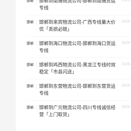
2026-
邯郸到南通物流公司-邯郸到南通货运
邯郸
中型面包车
6立方
专线
依维柯
9立方
2026-
邯郸到来宾物流公司-广西专线量大价
邯郸
优「丢损必赔」
微型货车
6立方
2026-
邯郸到海口物流公司-邯郸到海口货运
邯郸
专线
小型货车
9立方
2026-
邯郸到鸡西物流公司-黑龙江专线时效
邯郸
中型货车
20立方
稳定「市县闪送」
5米2货车
28立方
2026-
邯郸到东营物流公司-邯郸到东营货运
邯郸
专线
6米8货车
43立方
2026-
邯郸到广元物流公司-四川专线诚信经
邯郸
7米6货车
48立方
营「上门取货」
9米6货车
61立方