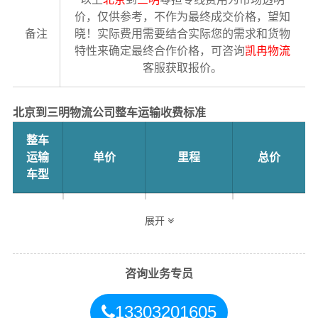
价，仅供参考，不作为最终成交价格，望知
备注
晓！实际费用需要结合实际您的需求和货物
特性来确定最终合作价格，可咨询
凯冉物流
客服获取报价。
北京到三明物流公司整车运输收费标准
整车
运输
单价
里程
总价
车型
4.2米
3.5元
1777公里
6219.5元
展开
高栏
6.8米
5.5元
1777公里
9773.5元
咨询业务专员
高栏
13303201605