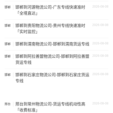
150立
+箱式
27吨
17×2.8×2.9
2026-08-08
邯郸到河源物流公司-广东专线快速准时
邯郸
方
货车
「全境直达」
17.5米
137立
17.5×2.8×2.9
2026-08-08
邯郸到贵阳物流公司-贵州专线快速准时
邯郸
29吨
货车
方
「实时监控」
2026-08-08
邯郸到渭南物流公司-邯郸到渭南货运专线
邯郸
其他货主物流经验分享
2026-08-08
邯郸到阿拉善盟物流公司-邯郸到阿拉善盟
邯郸
已发过
北京
到
三明
货物的货主告诉大家如果你选择了一
货运专线
家不靠谱的物流公司，可能会面临以下风险和损失：
2026-08-08
邯郸到石家庄物流公司-邯郸到石家庄货运
邯郸
1、包裹丢失或损坏：不靠谱的物流公司可能会在运输过程
专线
中丢失或损坏你的包裹，导致你的物品无法送达或受到损
坏；
2、运输时间延迟：不靠谱的物流公司可能会在运输过程中
2026-08-08
邢台到常州物流公司-货运专线机动性高
邢台
出现延误，导致你的物品无法按时送达；
「收费标准」