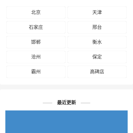
北京
天津
石家庄
邢台
邯郸
衡水
沧州
保定
霸州
高碑店
最近更新