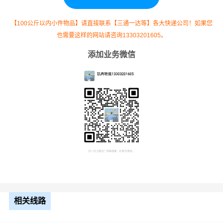
9.6米
7.5元
1777公里
13327.5元
高栏
【100公斤以内小件物品】请直接联系【三通一达等】各大快递公司！如果您
也需要这样的网站请咨询13303201605。
13米
8.5元
1777公里
15104.5元
平板
添加业务微信
17.5
米平
10.5元
1777公里
18658.5元
板
整车运输价格计算方式通常是按单价×公里，
备注
以上报价为市场透明价，仅供参考，不作为
最终成交价格，望知晓！
根据货物类型选择合适车型
相关线路
装载体
装载重量