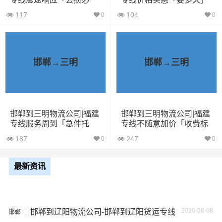
车
赔」
117
104
0
0
5米2货
28立方
6吨
5×2.4×2.9
车
邯郸→三明
邯郸→三明
6米8货
43立方
8吨
6×2.4×2.9
车
7米6货
48立方
10吨
7×2.4×2.9
邯郸到三明物流公司|福建
邯郸到三明物流公司|福建
车
专线服务周到「急件托
专线不随意加价「收费标
运」
准」
187
247
0
0
9米6货
61立方
17吨
9×2.4×2.9
车
最新资讯
13米货
81立方
20吨
13×2.4×2.9
车
2026-08-08
邯郸到辽阳物流公司-邯郸到辽阳货运专线
邯郸
17米