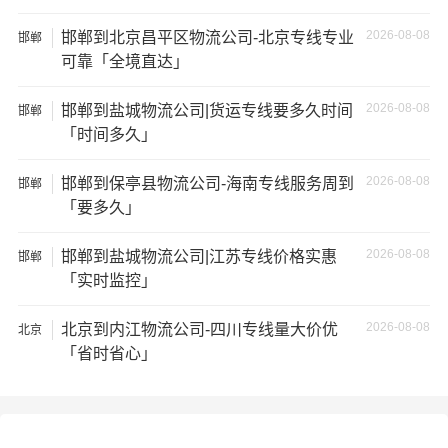
2026-08-08
邯郸到北京昌平区物流公司-北京专线专业
3、服务质量差：不靠谱的物流公司可能会提供劣质的服
邯郸
可靠「全境直达」
务，例如不及时回复客户咨询、不提供准确的物流信息
等；
2026-08-08
邯郸到盐城物流公司|货运专线要多久时间
邯郸
「时间多久」
4、安全风险：不靠谱的物流公司可能会存在安全风险，例
如不遵守运输规定、不保障货物安全等；
2026-08-08
邯郸到保亭县物流公司-海南专线服务周到
邯郸
「要多久」
5、经济损失：如果你的包裹在运输过程中丢失或损坏，你
可能需要支付额外的费用来修复或替换物品，导致经济损
2026-08-08
邯郸到盐城物流公司|江苏专线价格实惠
邯郸
失。
「实时监控」
2026-08-08
北京到内江物流公司-四川专线量大价优
北京
「省时省心」