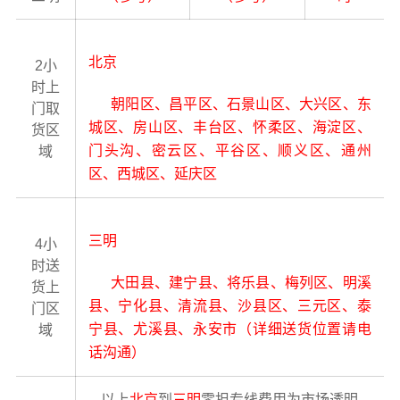
北京
2小
时上
朝阳区、昌平区、石景山区、大兴区、东
门取
城区、房山区、丰台区、怀柔区、海淀区、
货区
门头沟、密云区、平谷区、顺义区、通州
域
区、西城区、延庆区
三明
4小
时送
大田县、建宁县、将乐县、梅列区、明溪
货上
县、宁化县、清流县、沙县区、三元区、泰
门区
宁县、尤溪县、永安市（详细送货位置请电
域
话沟通）
以上
北京
到
三明
零担专线费用为市场透明