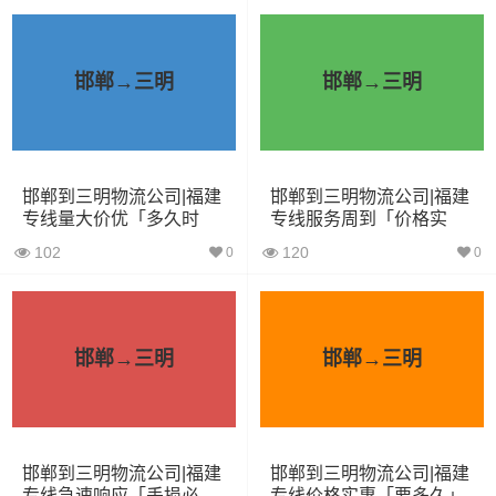
车型
积（立
尺寸（米）
（
吨
）
方）
邯郸→三明
邯郸→三明
小面包
4立方
0.8吨
1.8×1.6×1.7
车
中型面
6立方
1.2吨
2.4×1.6×1.9
邯郸到三明物流公司|福建
邯郸到三明物流公司|福建
包车
专线量大价优「多久时
专线服务周到「价格实
间」
惠」
102
120
0
0
依维柯
9立方
1.5吨
2.4×1.8×2.2
微型货
6立方
1.2吨
2×1.8×2.2
车
邯郸→三明
邯郸→三明
小型货
9立方
1.5吨
3×2×2.9
车
邯郸到三明物流公司|福建
邯郸到三明物流公司|福建
中型货
20立方
2吨
3.8×2×2.9
专线急速响应「丢损必
专线价格实惠「要多久」