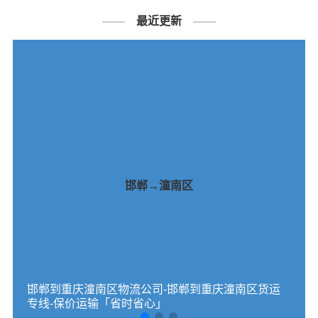
最近更新
邯郸→潼南区
邯郸到重庆潼南区物流公司-邯郸到重庆潼南区货运
专线-保价运输「省时省心」