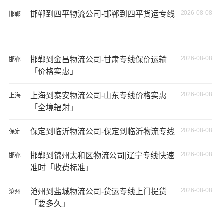
2026-08-08
邯郸到四平物流公司-邯郸到四平货运专线
邯郸
2026-08-08
邯郸到金昌物流公司-甘肃专线保价运输
邯郸
「价格实惠」
2026-08-08
上海到泰安物流公司-山东专线价格实惠
上海
温馨提示
「全境辐射」
★ 本站所列
邯郸到重庆潼南区物流运输
费用与时效仅供参
2026-08-08
保定到临沂物流公司-保定到临沂物流专线
保定
考，如需详细了解最低资费请电话咨询。
2026-08-08
邯郸到锦州太和区物流公司|辽宁专线快速
邯郸
★ 由于货运运输比较特殊，请您托运之前仔细清点您所托
准时「收费标准」
运的所有物品；如果您的货物需要临时存放，请尽早最快
通知公司客服以便安排仓库存放。
2026-08-08
沧州到盐城物流公司-货运专线上门提货
沧州
「要多久」
★ 为了提高
邯郸到重庆潼南区物流运输
的服务质量，欢迎