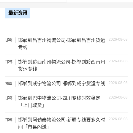
2、运输时间延迟：不靠谱的物流公司可能会在运输过程中
出现延误，导致你的物品无法按时送达；
最新资讯
3、服务质量差：不靠谱的物流公司可能会提供劣质的服
务，例如不及时回复客户咨询、不提供准确的物流信息
等；
2026-08-08
邯郸到昌吉州物流公司-邯郸到昌吉州货运
邯郸
专线
4、安全风险：不靠谱的物流公司可能会存在安全风险，例
如不遵守运输规定、不保障货物安全等；
2026-08-08
邯郸到黔西南州物流公司-邯郸到黔西南州
邯郸
货运专线
5、经济损失：如果你的包裹在运输过程中丢失或损坏，你
2026-08-08
可能需要支付额外的费用来修复或替换物品，导致经济损
邯郸到咸宁物流公司-邯郸到咸宁货运专线
邯郸
失。
2026-08-08
邯郸到巴中物流公司-四川专线时效稳定
邯郸
「上门取货」
2026-08-08
邯郸到阿勒泰物流公司-新疆专线要多久时
邯郸
间「市县闪送」