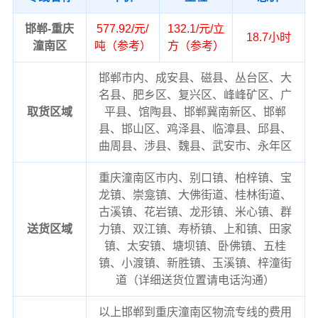
邯郸-重庆
577.92/元/
132.1/元/立
18.7小时
潼南区
吨（参考）
方（参考）
邯郸市内、成安县、磁县、丛台区、大
名县、肥乡区、复兴区、峰峰矿区、广
取货区域
平县、馆陶县、邯郸冀南新区、邯郸
县、邯山区、鸡泽县、临漳县、邱县、
曲周县、涉县、魏县、武安市、永年区
重庆潼南区市内、别口镇、柏梓镇、宝
龙镇、崇龛镇、大佛街道、桂林街道、
古溪镇、花岩镇、龙形镇、米心镇、群
送货区域
力镇、双江镇、寿桥镇、上和镇、田家
镇、太安镇、塘坝镇、卧佛镇、五桂
镇、小渡镇、新胜镇、玉溪镇、梓潼街
道（详细送货位置请电话沟通）
以上邯郸到重庆潼南区物流专线的费用