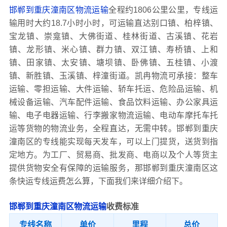
邯郸到重庆潼南区物流运输
全程约1806公里公里，专线运
输用时大约18.7小时小时，可运输直达别口镇、柏梓镇、
宝龙镇、崇龛镇、大佛街道、桂林街道、古溪镇、花岩
镇、龙形镇、米心镇、群力镇、双江镇、寿桥镇、上和
镇、田家镇、太安镇、塘坝镇、卧佛镇、五桂镇、小渡
镇、新胜镇、玉溪镇、梓潼街道。凯冉物流可承接：整车
运输、零担运输、大件运输、轿车托运、危险品运输、机
械设备运输、汽车配件运输、食品饮料运输、办公家具运
输、电子电器运输、行李搬家物流运输、电动车摩托车托
运等货物的物流业务，全程直达，无需中转。邯郸到重庆
潼南区的专线能实现每天发车，可以上门提货，送货到指
定地方。为工厂、贸易商、批发商、电商以及个人等货主
提供货物安全有保障的运输服务，那邯郸到重庆潼南区这
条快运专线运费怎么算，下面我们来详细介绍下。
邯郸到重庆潼南区物流运输
收费标准
专线名称
单价
里程
总价