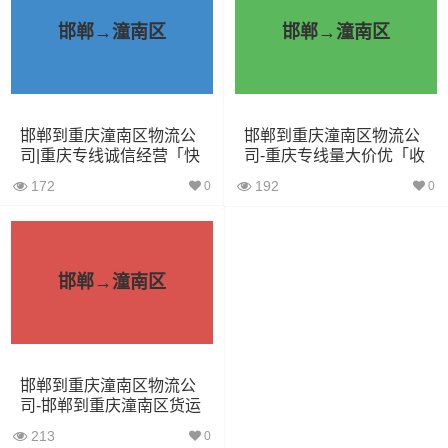
7.6米货车
48立方
16吨
7.6×2.4×2.8
邯郸→潼南区
邯郸→潼南区
9.6米货车
58立方
18吨
9.6×2.4×2.5
13米货车
80立方
33吨
13×2.4×2.8
17.5米货车
130立方
33吨
17.5×3×2.8
邯郸到重庆潼南区物流公
邯郸到重庆潼南区物流公
司|重庆专线诚信经营「快
司-重庆专线量大价优「收
运直达」
费标准」
172
192
0
0
其他货主物流经验分享
已发过
邯郸到重庆潼南区物流运输
的货主告诉大家如果你
选择了一家不靠谱的物流公司，可能会面临以下风险和损
邯郸→潼南区
失：
1、包裹丢失或损坏：不靠谱的物流公司可能会在运输过程
中丢失或损坏你的包裹，导致你的物品无法送达或受到损
邯郸到重庆潼南区物流公
坏；
司-邯郸到重庆潼南区货运
专线-保价运输「省时省
213
0
心」