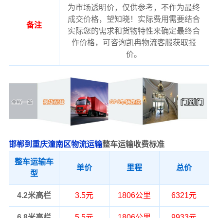
为市场透明价，仅供参考，不作为最终
成交价格，望知晓！实际费用需要结合
备注
实际您的需求和货物特性来确定最终合
作价格，可咨询凯冉物流客服获取报
价。
邯郸到重庆潼南区物流运输
整车运输收费标准
整车运输车
单价
里程
总价
型
4.2米高栏
3.5元
1806公里
6321元
6.8米高栏
5.5元
1806公里
9933元