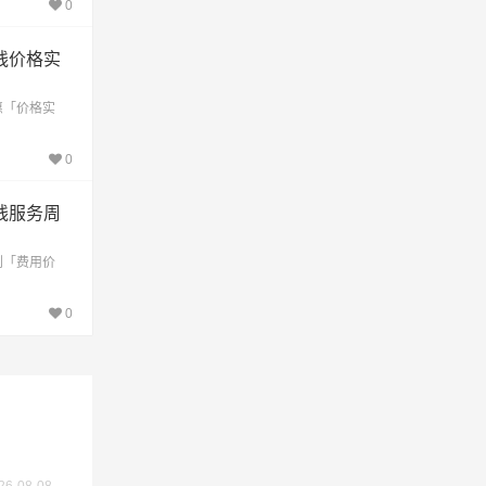
0
线价格实
惠「价格实
0
线服务周
到「费用价
0
交价