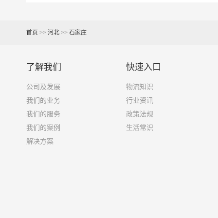
7米6货车
48立方
首页
>>
河北
>>
石家庄
9米6货车
61立方
了解我们
快速入口
13米货车
81立方
公司及发展
物流知识
我们的业务
行业资讯
17米+箱式货车
150立方
我们的服务
政策法规
我们的案例
生活常识
17.5米货车
137立方
解决方案
其他货主物流经验分享
已发过
石家庄
到
临汾
货物的货主告诉大家如果你
1、包裹丢失或损坏：不靠谱的物流公司可能会在