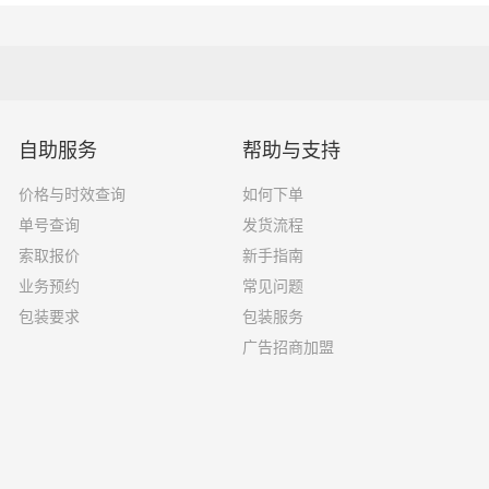
10吨
7×2.4×2.9
17吨
9×2.4×2.9
自助服务
帮助与支持
20吨
13×2.4×2.9
价格与时效查询
如何下单
单号查询
发货流程
27吨
17×2.8×2.9
索取报价
新手指南
17.5×2.8×2.9
业务预约
常见问题
29吨
包装要求
包装服务
广告招商加盟
选择了一家不靠谱的物流公司，可能会面临以下风险和损失：
运输过程中丢失或损坏你的包裹，导致你的物品无法送达或受到