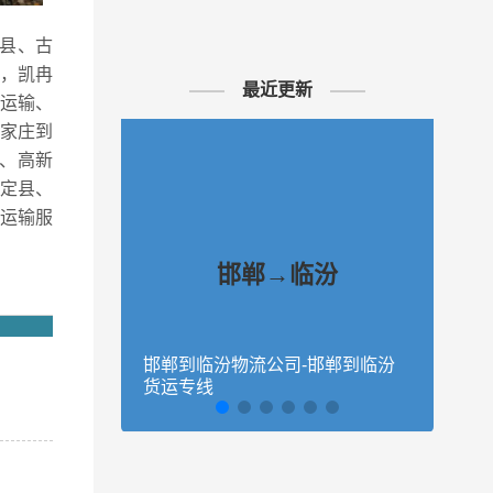
山县、古
，凯冉
最近更新
运输、
石家庄到
、高新
定县、
运输服
邯郸→临汾
邯郸到临汾物流公司-邯郸到临汾
石家
货运专线
临汾