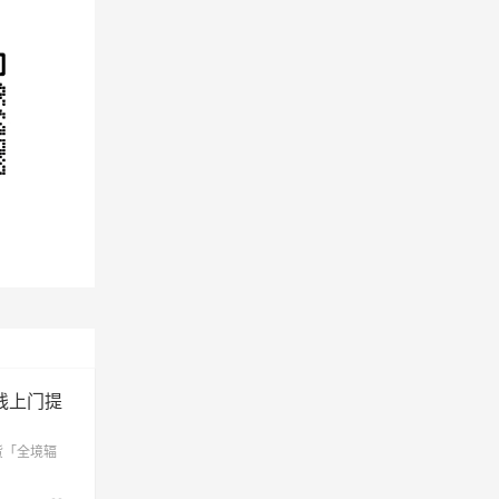
、鹿泉
区、赵
、乡宁
费用
线上门提
货「全境辐