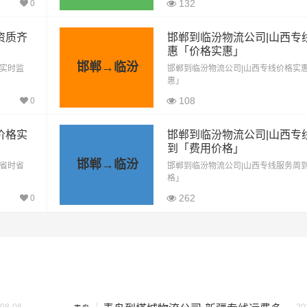
里程
总价
132
0
资质齐
邯郸到临汾物流公司|山西专
751公里
2628.5元
惠「价格实惠」
邯郸→临汾
「实时监
邯郸到临汾物流公司|山西专线价格实
惠」
751公里
4130.5元
108
0
751公里
5632.5元
价格实
邯郸到临汾物流公司|山西专
到「费用价格」
751公里
6383.5元
邯郸→临汾
「省时省
邯郸到临汾物流公司|山西专线服务周
格」
751公里
7885.5元
262
0
按单价×公里，以上报价为市场透明价，仅供参考，不作为最终成
格，望知晓！