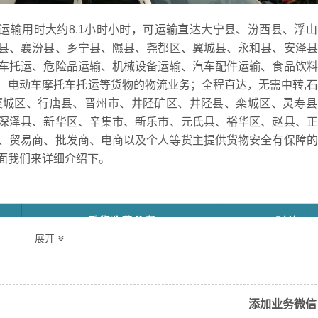
运输用时大约8.1小时小时，可运输直达大宁县、汾西县、浮
县、襄汾县、乡宁县、隰县、尧都区、翼城县、永和县、安泽县
车托运、危险品运输、机械设备运输、汽车配件运输、食品饮料
、电动车摩托车托运等货物的物流业务；全程直达，无需中转,
藁城区、行唐县、晋州市、井陉矿区、井陉县、栾城区、灵寿县
深泽县、新华区、辛集市、新乐市、元氏县、裕华区、赵县、正
、贸易商、批发商、电商以及个人等货主提供货物安全有保障的
面我们来详细介绍下。
重货收费参考
时效
展开
240.32/元/吨（参考）
8.1小时
添加业务微信