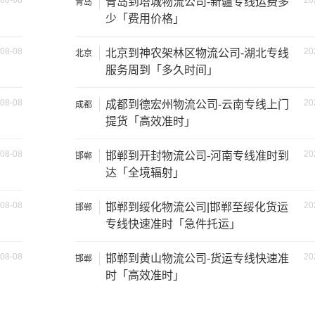
08-08
20
青岛到塔城物流公司-新疆专线运费多
青岛
少「费用价格」
方）
装载重量（
吨
）
尺寸（米）
08-08
20
北京到神农架林区物流公司-湖北专线
北京
1.8×1.6×1.7
0.8吨
服务周到「多久时间」
1.2吨
2.4×1.6×1.9
08-08
20
成都到德宏州物流公司-云南专线上门
成都
提货「高效准时」
1.5吨
2.4×1.8×2.2
08-08
20
邯郸到开封物流公司-河南专线准时到
邯郸
1.2吨
2×1.8×2.2
达「全境辐射」
1.5吨
3×2×2.9
08-08
20
邯郸到绥化物流公司|邯郸至绥化货运
邯郸
专线快速准时「急件托运」
2吨
3.8×2×2.9
08-08
20
邯郸到黄山物流公司-货运专线快速准
邯郸
时「高效准时」
6吨
5×2.4×2.9
8吨
6×2.4×2.9