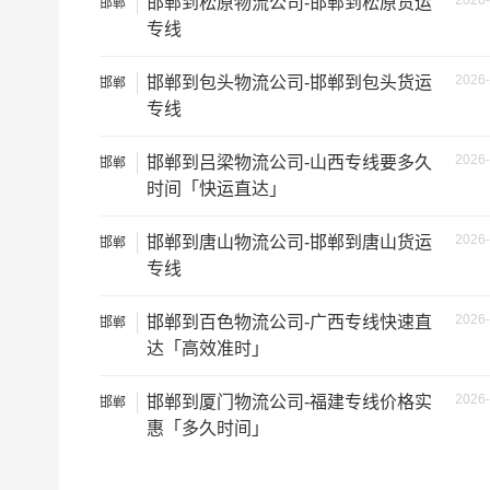
2026-
邯郸到松原物流公司-邯郸到松原货运
邯郸
专线
车型
装载体积（立
2026-
邯郸到包头物流公司-邯郸到包头货运
邯郸
小面包车
4立方
专线
中型面包车
6立方
2026-
邯郸到吕梁物流公司-山西专线要多久
邯郸
时间「快运直达」
依维柯
9立方
2026-
邯郸到唐山物流公司-邯郸到唐山货运
邯郸
微型货车
6立方
专线
小型货车
9立方
2026-
邯郸到百色物流公司-广西专线快速直
邯郸
达「高效准时」
中型货车
20立方
2026-
邯郸到厦门物流公司-福建专线价格实
邯郸
惠「多久时间」
5米2货车
28立方
6米8货车
43立方