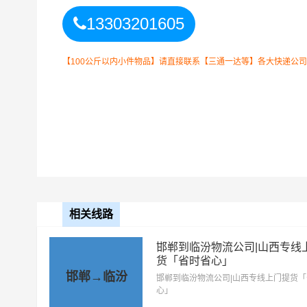
石家庄
13303201605
2小时上门
长安区、高邑县、藁城区、行唐
取货区域
区、无极县、平山县、桥东区、
【100公斤以内小件物品】请直接联系【三通一达等】各大快递公司！如
县、正定县、赞皇县
临汾
4小时送货
上门区域
大宁县、汾西县、浮山县、古县
县、隰县、尧都区、翼城县、永
相关线路
以上
石家庄
到
临汾
零担专线费用
备注
需要结合实际您的需求和
邯郸到临汾物流公司|山西专线
货「省时省心」
石家庄到临汾物流公司整车运输收费标准
邯郸→临汾
邯郸到临汾物流公司|山西专线上门提货
心」
整车运输车