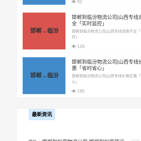
单价
92
型
邯郸到临汾物流公司|山西专线
4.2米高栏
3.5元
全「实时监控」
邯郸→临汾
邯郸到临汾物流公司|山西专线资质齐全
控」
6.8米高栏
5.5元
126
9.6米高栏
7.5元
邯郸到临汾物流公司|山西专线
惠「省时省心」
13米平板
8.5元
邯郸→临汾
邯郸到临汾物流公司|山西专线价格实惠
心」
17.5米平板
10.5元
185
整车运输价格计算方式通常是
备注
最新资讯
根据货物类型选择合适车型