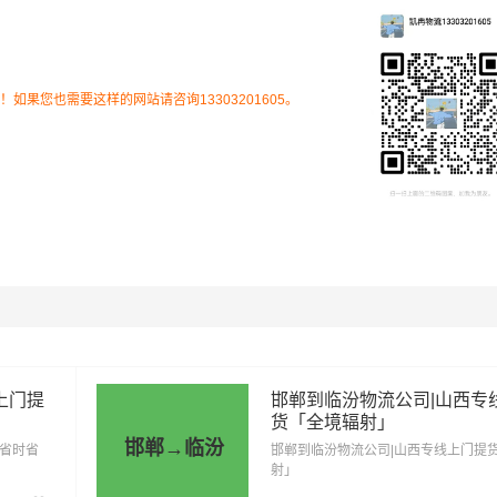
县、晋州市、井陉矿区、井陉县、栾城区、灵寿县、高新区
桥西区、深泽县、新华区、辛集市、新乐市、元氏县、裕华
果您也需要这样的网站请咨询13303201605。
、霍州市、洪洞县、侯马市、吉县、蒲县、曲沃县、襄汾县
和县、安泽县（详细送货位置请电话沟通）
为市场透明价，仅供参考，不作为最终成交价格，望知晓！实际
货物特性来确定最终合作价格，可咨询
凯冉物流
客服获取报价。
上门提
邯郸到临汾物流公司|山西专
货「全境辐射」
邯郸→临汾
「省时省
邯郸到临汾物流公司|山西专线上门提
射」